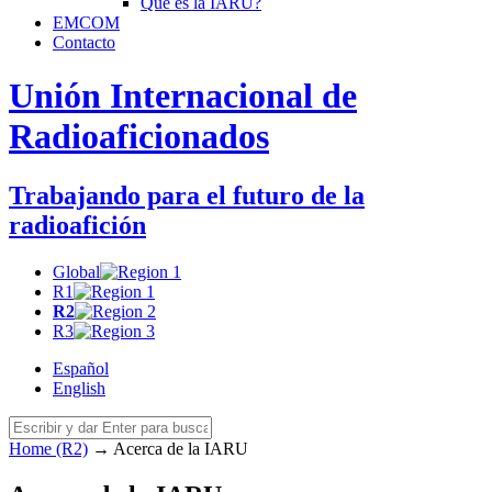
Qué es la
IARU
?
EMCOM
Contacto
Unión Internacional de
Radioaficionados
Trabajando para el futuro de la
radioafición
Global
R1
R2
R3
Español
English
Home (R2)
→
Acerca de la
IARU