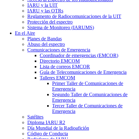
IARU
y la
UIT
IARU
y las OTRs
Reglamento de Radiocomunicaciones de la
UIT
Protección del espectro
Sistema de Monitoreo (
IARUMS
)
En el Aire
Planes de Bandas
Abuso del espectro
Comunicaciones de Emergencia
Coordinador de emergencias (
EMCOR
)
Directorio
EMCOM
Lista de correos
EMCOR
Guía de Telecomunicaciones de Emergencia
Talleres
EMCOM
Primer Taller de Comunicaciones de
Emergencia
Segundo Taller de Comunicaciones de
Emergencia
Tercer Taller de Comunicaciones de
Emergencia
Satélites
Diploma
IARU
R2
Día Mundial de la Radioafición
Código de Conducta