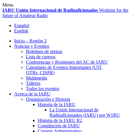
Skip
Menu
to
IARU
Unión Internacional de Radioaficionados
Working for the
content
future of Amateur Radio
Español
English
Inicio – Región 2
Noticias y Eventos
Boletines de prensa
Lista de correos
Conferencias y Reuniones del
AC
de
IARU
Calendario de Eventos Importantes (
UIT
,
OTRs,
CISPR
)
Multimedia
Talleres
Todos los eventos
Acerca de la
IARU
Organización e Historia
Historia de la
IARU
La Unión Internacional de
Radioaficionados (
IARU
) por
W1RU
Historia de la
IARU
R2
Constitución de
IARU
Consejo Administrativo