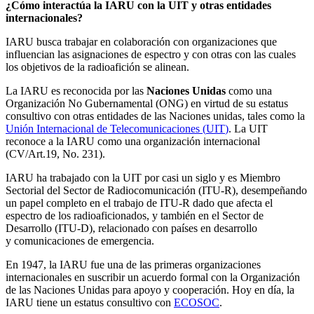
¿Cómo interactúa la
IARU
con la
UIT
y otras entidades
internacionales?
IARU
busca trabajar en colaboración con organizaciones que
influencian las asignaciones de espectro y con otras con las cuales
los objetivos de la radioafición se alinean.
La
IARU
es reconocida por las
Naciones Unidas
como una
Organización No Gubernamental (
ONG
) en virtud de su estatus
consultivo con otras entidades de las Naciones unidas, tales como la
Unión Internacional de Telecomunicaciones (
UIT
)
. La
UIT
reconoce a la
IARU
como una organización internacional
(
CV
/Art.19, No. 231).
IARU
ha trabajado con la
UIT
por casi un siglo y es Miembro
Sectorial del Sector de Radiocomunicación (
ITU
‑R), desempeñando
un papel completo en el trabajo de
ITU
‑R dado que afecta el
espectro de los radioaficionados, y también en el Sector de
Desarrollo (
ITU
‑D), relacionado con países en desarrollo
y comunicaciones de emergencia.
En 1947, la
IARU
fue una de las primeras organizaciones
internacionales en suscribir un acuerdo formal con la Organización
de las Naciones Unidas para apoyo y cooperación. Hoy en día, la
IARU
tiene un estatus consultivo con
ECOSOC
.