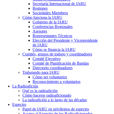
Secretaría Internacional de
IARU
Regiones
Sociedades Miembros
Cómo funciona la
IARU
Gobierno de la
IARU
Conferencias Regionales
Asesores
Representantes Técnicos
Elección del Presidente y Vicepresidente
de
IARU
Cómo se financia la
IARU
Comités, grupos de trabajo y coordinadores
Comité Ejecutivo
Comité de Planificación de Bandas
Directorio coordinadores
Trabajando para
IARU
Cómo ser voluntarios
Reconocimiento a voluntarios
La Radioafición
Qué es la radioafición
Cómo hacerse radioaficionado
La radioafición a lo largo de las décadas
Espectro
Papel de
IARU
en privilegios de espectro
Acceso al Espectro de los Radioaficionados