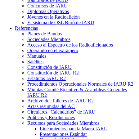
Radiofaros de
IARU
Concursos de
IARU
Diplomas Operativos
Jóvenes en la Radioafición
El sistema de
QSL
Buró de
IARU
Referencias
Planes de Bandas
Sociedades Miembros
Acceso al Espectro de los Radioaficionados
Operando en el extranjero
Manuales
Satélites
Constitución de
IARU
Constitución de
IARU
R2
Estatutos
IARU
R2
Procedimientos Operacionales Normales de
IARU
R2
Minutas Comité Ejecutivo
&
Asambleas Generales
IARU
R2
Archivo del Talleres de
IARU
R2
Actas resumidas del
AC
Circulares “Calendarios” de
IARU
Políticas y Resoluciones
Recursos para Sociedades Miembros
Lineamientos para la Marca
IARU
Presentaciones Estándar