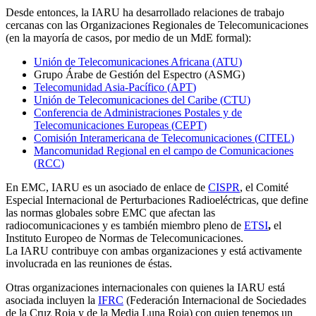
Desde entonces, la
IARU
ha desarrollado relaciones de trabajo
cercanas con las Organizaciones Regionales de Telecomunicaciones
(en la mayoría de casos, por medio de un MdE formal):
Unión de Telecomunicaciones Africana (
ATU
)
Grupo Árabe de Gestión del Espectro (
ASMG
)
Telecomunidad Asia-Pacífico (
APT
)
Unión de Telecomunicaciones del Caribe (
CTU
)
Conferencia de Administraciones Postales y de
Telecomunicaciones Europeas (
CEPT
)
Comisión Interamericana de Telecomunicaciones (
CITEL
)
Mancomunidad Regional en el campo de Comunicaciones
(
RCC
)
En
EMC
,
IARU
es un asociado de enlace de
CISPR
, el Comité
Especial Internacional de Perturbaciones Radioeléctricas, que define
las normas globales sobre
EMC
que afectan las
radiocomunicaciones y es también miembro pleno de
ETSI
,
el
Instituto Europeo de Normas de Telecomunicaciones.
La
IARU
contribuye con ambas organizaciones y está activamente
involucrada en las reuniones de éstas.
Otras organizaciones internacionales con quienes la
IARU
está
asociada incluyen la
IFRC
(Federación Internacional de Sociedades
de la Cruz Roja y de la Media Luna Roja) con quien tenemos un