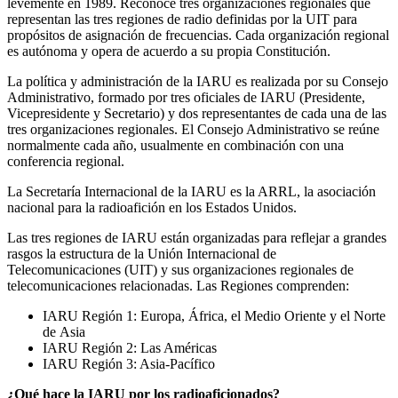
levemente en 1989. Reconoce tres organizaciones regionales que
representan las tres regiones de radio definidas por la
UIT
para
propósitos de asignación de frecuencias. Cada organización regional
es autónoma y opera de acuerdo a su propia Constitución.
La política y administración de la
IARU
es realizada por su Consejo
Administrativo, formado por tres oficiales de
IARU
(Presidente,
Vicepresidente y Secretario) y dos representantes de cada una de las
tres organizaciones regionales. El Consejo Administrativo se reúne
normalmente cada año, usualmente en combinación con una
conferencia regional.
La Secretaría Internacional de la
IARU
es la
ARRL
, la asociación
nacional para la radioafición en los Estados Unidos.
Las tres regiones de
IARU
están organizadas para reflejar a grandes
rasgos la estructura de la Unión Internacional de
Telecomunicaciones (
UIT
) y sus organizaciones regionales de
telecomunicaciones relacionadas. Las Regiones comprenden:
IARU
Región 1: Europa, África, el Medio Oriente y el Norte
de Asia
IARU
Región 2: Las Américas
IARU
Región 3: Asia-Pacífico
¿Qué hace la
IARU
por los radioaficionados?