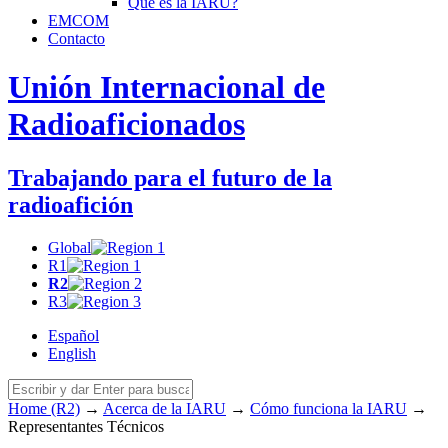
Qué es la
IARU
?
EMCOM
Contacto
Unión Internacional de
Radioaficionados
Trabajando para el futuro de la
radioafición
Global
R1
R2
R3
Español
English
Home (R2)
→
Acerca de la
IARU
→
Cómo funciona la
IARU
→
Representantes Técnicos