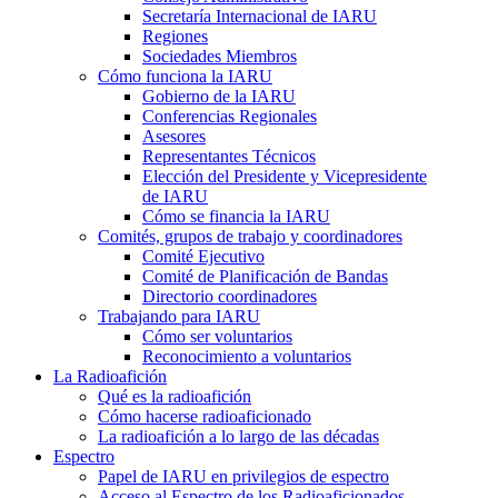
Secretaría Internacional de
IARU
Regiones
Sociedades Miembros
Cómo funciona la
IARU
Gobierno de la
IARU
Conferencias Regionales
Asesores
Representantes Técnicos
Elección del Presidente y Vicepresidente
de
IARU
Cómo se financia la
IARU
Comités, grupos de trabajo y coordinadores
Comité Ejecutivo
Comité de Planificación de Bandas
Directorio coordinadores
Trabajando para
IARU
Cómo ser voluntarios
Reconocimiento a voluntarios
La Radioafición
Qué es la radioafición
Cómo hacerse radioaficionado
La radioafición a lo largo de las décadas
Espectro
Papel de
IARU
en privilegios de espectro
Acceso al Espectro de los Radioaficionados