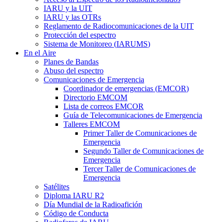
IARU
y la
UIT
IARU
y las OTRs
Reglamento de Radiocomunicaciones de la
UIT
Protección del espectro
Sistema de Monitoreo (
IARUMS
)
En el Aire
Planes de Bandas
Abuso del espectro
Comunicaciones de Emergencia
Coordinador de emergencias (
EMCOR
)
Directorio
EMCOM
Lista de correos
EMCOR
Guía de Telecomunicaciones de Emergencia
Talleres
EMCOM
Primer Taller de Comunicaciones de
Emergencia
Segundo Taller de Comunicaciones de
Emergencia
Tercer Taller de Comunicaciones de
Emergencia
Satélites
Diploma
IARU
R2
Día Mundial de la Radioafición
Código de Conducta