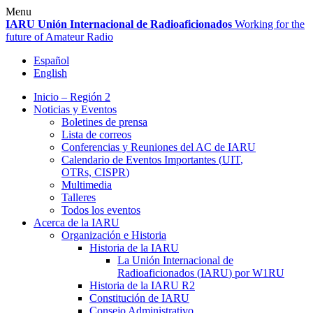
Skip
Menu
to
IARU
Unión Internacional de Radioaficionados
Working for the
content
future of Amateur Radio
Español
English
Inicio – Región 2
Noticias y Eventos
Boletines de prensa
Lista de correos
Conferencias y Reuniones del
AC
de
IARU
Calendario de Eventos Importantes (
UIT
,
OTRs,
CISPR
)
Multimedia
Talleres
Todos los eventos
Acerca de la
IARU
Organización e Historia
Historia de la
IARU
La Unión Internacional de
Radioaficionados (
IARU
) por
W1RU
Historia de la
IARU
R2
Constitución de
IARU
Consejo Administrativo