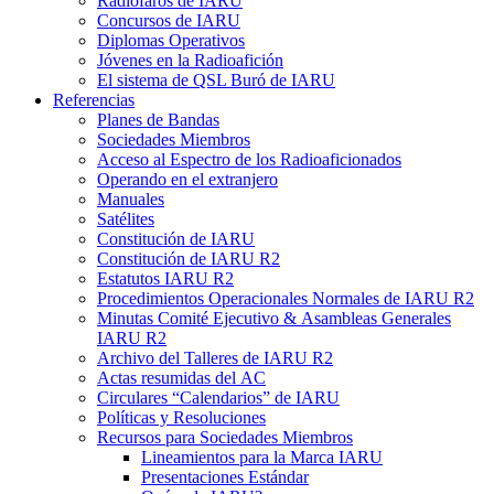
Radiofaros de
IARU
Concursos de
IARU
Diplomas Operativos
Jóvenes en la Radioafición
El sistema de
QSL
Buró de
IARU
Referencias
Planes de Bandas
Sociedades Miembros
Acceso al Espectro de los Radioaficionados
Operando en el extranjero
Manuales
Satélites
Constitución de
IARU
Constitución de
IARU
R2
Estatutos
IARU
R2
Procedimientos Operacionales Normales de
IARU
R2
Minutas Comité Ejecutivo
&
Asambleas Generales
IARU
R2
Archivo del Talleres de
IARU
R2
Actas resumidas del
AC
Circulares “Calendarios” de
IARU
Políticas y Resoluciones
Recursos para Sociedades Miembros
Lineamientos para la Marca
IARU
Presentaciones Estándar