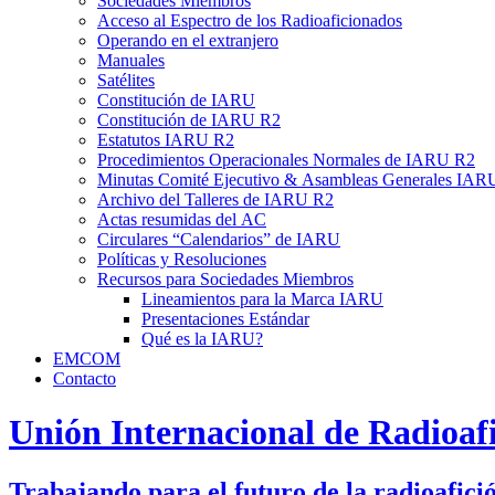
Sociedades Miembros
Acceso al Espectro de los Radioaficionados
Operando en el extranjero
Manuales
Satélites
Constitución de
IARU
Constitución de
IARU
R2
Estatutos
IARU
R2
Procedimientos Operacionales Normales de
IARU
R2
Minutas Comité Ejecutivo
&
Asambleas Generales
IAR
Archivo del Talleres de
IARU
R2
Actas resumidas del
AC
Circulares “Calendarios” de
IARU
Políticas y Resoluciones
Recursos para Sociedades Miembros
Lineamientos para la Marca
IARU
Presentaciones Estándar
Qué es la
IARU
?
EMCOM
Contacto
Unión Internacional de Radioaf
Trabajando para el futuro de la radioafici