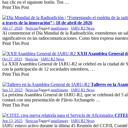
haz clic en el siguiente botón. Ten …
Print This Post
a través de la innovación” | 18 de abril de 2026
Abr 17, 2026
·
Noticias
Tagged
smallimage
·
IARU R2 News
Al conmemorar el Día Mundial de la Radioafición, extendemos un salu
significativos en las radiocomunicaciones. Como bien expresa nuestr
Print This Post
XXII
Asamblea General 
Oct 27, 2025
·
Noticias
·
IARU R2 News
La
XXII
Asamblea General de
IARU-R2
se celebró en la ciudad de 
con la participación de 12 sociedades miembros, …
Print This Post
Talleres en la Asa
Sep 13, 2025
·
Noticias
Tagged
smallimage
·
IARU R2 News
La próxima Asamblea General de
IARU-R2
, que se celebrará del 5 a
contará con una presentación de Flávio Archangelo …
Print This Post
CITE
Sep 13, 2025
·
Noticias
Tagged
smallimage
·
IARU R2 News
IARU
estuvo activo durante la última 45 Reunión del
CCP
.
II
, Comité