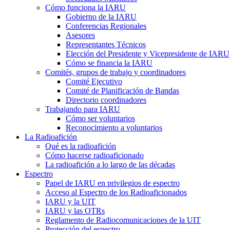
Cómo funciona la
IARU
Gobierno de la
IARU
Conferencias Regionales
Asesores
Representantes Técnicos
Elección del Presidente y Vicepresidente de
IARU
Cómo se financia la
IARU
Comités, grupos de trabajo y coordinadores
Comité Ejecutivo
Comité de Planificación de Bandas
Directorio coordinadores
Trabajando para
IARU
Cómo ser voluntarios
Reconocimiento a voluntarios
La Radioafición
Qué es la radioafición
Cómo hacerse radioaficionado
La radioafición a lo largo de las décadas
Espectro
Papel de
IARU
en privilegios de espectro
Acceso al Espectro de los Radioaficionados
IARU
y la
UIT
IARU
y las OTRs
Reglamento de Radiocomunicaciones de la
UIT
Protección del espectro