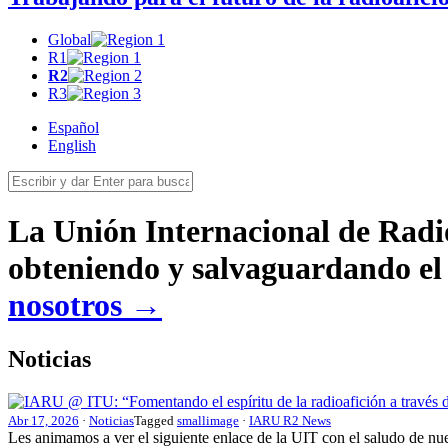
Global
R1
R2
R3
Español
English
La Unión Internacional de Radio
obteniendo y salvaguardando el 
nosotros →
Noticias
Abr 17, 2026
·
Noticias
Tagged
smallimage
·
IARU R2 News
Les animamos a ver el siguiente enlace de la
UIT
con el saludo de nu