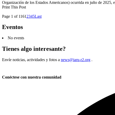
Organización de los Estados Americanos) ocurrida en juño de 2025, 
Print This Post
Page 1 of 116
1
2
3
4
5
Last
Eventos
No events
Tienes algo interesante?
Envíe noticias, actividades y fotos a
news@iaru-r2.org
.
Conéctese con nuestra comunidad