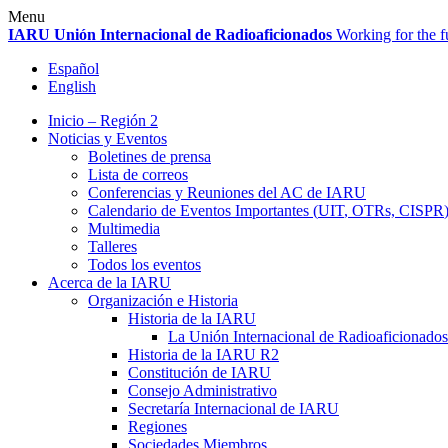
Skip
Menu
to
IARU
Unión Internacional de Radioaficionados
Working for the f
content
Español
English
Inicio – Región 2
Noticias y Eventos
Boletines de prensa
Lista de correos
Conferencias y Reuniones del
AC
de
IARU
Calendario de Eventos Importantes (
UIT
, OTRs,
CISPR
Multimedia
Talleres
Todos los eventos
Acerca de la
IARU
Organización e Historia
Historia de la
IARU
La Unión Internacional de Radioaficionados
Historia de la
IARU
R2
Constitución de
IARU
Consejo Administrativo
Secretaría Internacional de
IARU
Regiones
Sociedades Miembros