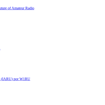
uture of Amateur Radio
)
 (
IARU
) por
W1RU