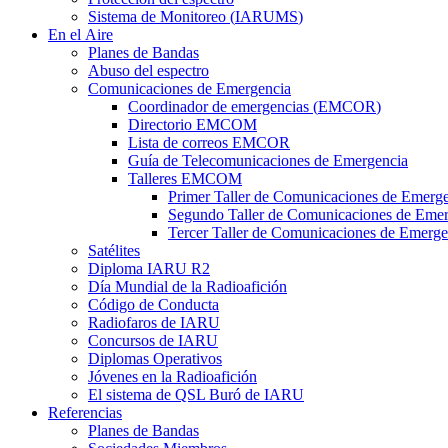
Sistema de Monitoreo (
IARUMS
)
En el Aire
Planes de Bandas
Abuso del espectro
Comunicaciones de Emergencia
Coordinador de emergencias (
EMCOR
)
Directorio
EMCOM
Lista de correos
EMCOR
Guía de Telecomunicaciones de Emergencia
Talleres
EMCOM
Primer Taller de Comunicaciones de Emerg
Segundo Taller de Comunicaciones de Emer
Tercer Taller de Comunicaciones de Emerge
Satélites
Diploma
IARU
R2
Día Mundial de la Radioafición
Código de Conducta
Radiofaros de
IARU
Concursos de
IARU
Diplomas Operativos
Jóvenes en la Radioafición
El sistema de
QSL
Buró de
IARU
Referencias
Planes de Bandas