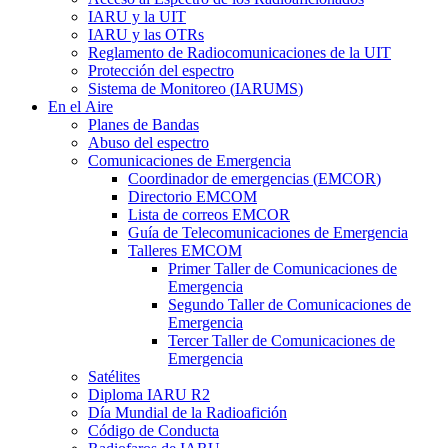
IARU
y la
UIT
IARU
y las OTRs
Reglamento de Radiocomunicaciones de la
UIT
Protección del espectro
Sistema de Monitoreo (
IARUMS
)
En el Aire
Planes de Bandas
Abuso del espectro
Comunicaciones de Emergencia
Coordinador de emergencias (
EMCOR
)
Directorio
EMCOM
Lista de correos
EMCOR
Guía de Telecomunicaciones de Emergencia
Talleres
EMCOM
Primer Taller de Comunicaciones de
Emergencia
Segundo Taller de Comunicaciones de
Emergencia
Tercer Taller de Comunicaciones de
Emergencia
Satélites
Diploma
IARU
R2
Día Mundial de la Radioafición
Código de Conducta