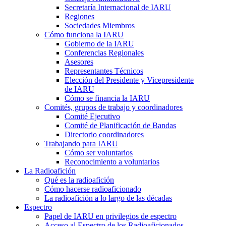
Secretaría Internacional de
IARU
Regiones
Sociedades Miembros
Cómo funciona la
IARU
Gobierno de la
IARU
Conferencias Regionales
Asesores
Representantes Técnicos
Elección del Presidente y Vicepresidente
de
IARU
Cómo se financia la
IARU
Comités, grupos de trabajo y coordinadores
Comité Ejecutivo
Comité de Planificación de Bandas
Directorio coordinadores
Trabajando para
IARU
Cómo ser voluntarios
Reconocimiento a voluntarios
La Radioafición
Qué es la radioafición
Cómo hacerse radioaficionado
La radioafición a lo largo de las décadas
Espectro
Papel de
IARU
en privilegios de espectro
Acceso al Espectro de los Radioaficionados