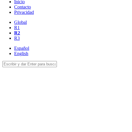
Inicio
Contacto
Privacidad
Global
R1
R2
R3
Español
English