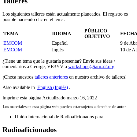
Talleres
Los siguientes talleres están actualmente planeados. El registro es
posible haciendo clic en el tema.
PÚBLICO
TEMA
IDIOMA
FECH
OBJETIVO
EMCOM
Español
9 de Abr
EMCOM
Inglés
10 de Ab
¿Tiene un tema que le gustaría presentar? Envíe sus ideas /
comentarios a George,
VE3YV
a
workshops@​iaru-​r2.​org
.
¡Checa nuestros
talleres anteriores
en nuestro archivo de talleres!
Also available in
English
(
Inglés
)
.
Imprime esta página
Actualizado marzo 16, 2022
Los materiales en esta página web pueden estar sujetos a derechos de autor.
Unión Internacional de Radioaficionados para …
Radioaficionados