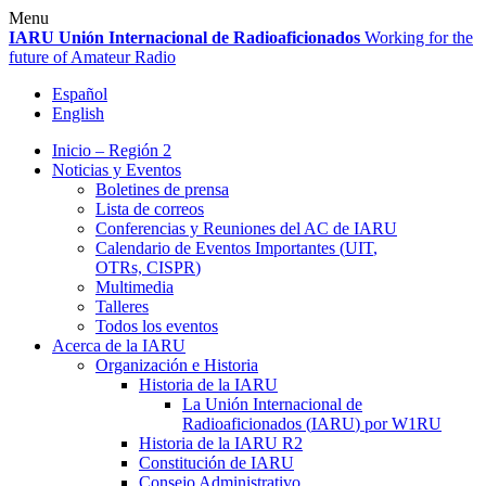
Skip
Menu
to
IARU
Unión Internacional de Radioaficionados
Working for the
content
future of Amateur Radio
Español
English
Inicio – Región 2
Noticias y Eventos
Boletines de prensa
Lista de correos
Conferencias y Reuniones del
AC
de
IARU
Calendario de Eventos Importantes (
UIT
,
OTRs,
CISPR
)
Multimedia
Talleres
Todos los eventos
Acerca de la
IARU
Organización e Historia
Historia de la
IARU
La Unión Internacional de
Radioaficionados (
IARU
) por
W1RU
Historia de la
IARU
R2
Constitución de
IARU
Consejo Administrativo