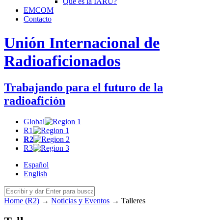
Qué es la
IARU
?
EMCOM
Contacto
Unión Internacional de
Radioaficionados
Trabajando para el futuro de la
radioafición
Global
R1
R2
R3
Español
English
Home (R2)
→
Noticias y Eventos
→
Talleres