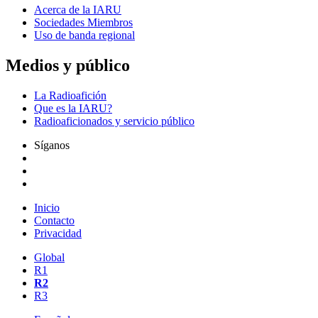
Acerca de la
IARU
Sociedades Miembros
Uso de banda regional
Medios y público
La Radioafición
Que es la
IARU
?
Radioaficionados y servicio público
Síganos
Inicio
Contacto
Privacidad
Global
R1
R2
R3