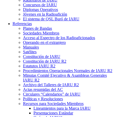
Radiofaros de
IARU
Concursos de
IARU
Diplomas Operativos
Jóvenes en la Radioafición
El sistema de
QSL
Buró de
IARU
Referencias
Planes de Bandas
Sociedades Miembros
Acceso al Espectro de los Radioaficionados
Operando en el extranjero
Manuales
Satélites
Constitución de
IARU
Constitución de
IARU
R2
Estatutos
IARU
R2
Procedimientos Operacionales Normales de
IARU
R2
Minutas Comité Ejecutivo
&
Asambleas Generales
IARU
R2
Archivo del Talleres de
IARU
R2
Actas resumidas del
AC
Circulares “Calendarios” de
IARU
Políticas y Resoluciones
Recursos para Sociedades Miembros
Lineamientos para la Marca
IARU
Presentaciones Estándar