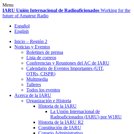
Skip
Menu
to
IARU
Unión Internacional de Radioaficionados
Working for the
content
future of Amateur Radio
Español
English
Inicio – Región 2
Noticias y Eventos
Boletines de prensa
Lista de correos
Conferencias y Reuniones del
AC
de
IARU
Calendario de Eventos Importantes (
UIT
,
OTRs,
CISPR
)
Multimedia
Talleres
Todos los eventos
Acerca de la
IARU
Organización e Historia
Historia de la
IARU
La Unión Internacional de
Radioaficionados (
IARU
) por
W1RU
Historia de la
IARU
R2
Constitución de
IARU
Consejo Administrativo