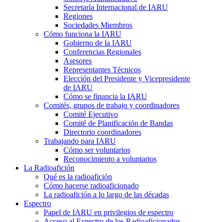
Secretaría Internacional de
IARU
Regiones
Sociedades Miembros
Cómo funciona la
IARU
Gobierno de la
IARU
Conferencias Regionales
Asesores
Representantes Técnicos
Elección del Presidente y Vicepresidente
de
IARU
Cómo se financia la
IARU
Comités, grupos de trabajo y coordinadores
Comité Ejecutivo
Comité de Planificación de Bandas
Directorio coordinadores
Trabajando para
IARU
Cómo ser voluntarios
Reconocimiento a voluntarios
La Radioafición
Qué es la radioafición
Cómo hacerse radioaficionado
La radioafición a lo largo de las décadas
Espectro
Papel de
IARU
en privilegios de espectro
Acceso al Espectro de los Radioaficionados