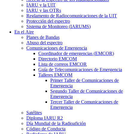
IARU
y la
UIT
IARU
y las OTRs
Reglamento de Radiocomunicaciones de la
UIT
Protección del espectro
Sistema de Monitoreo (
IARUMS
)
En el Aire
Planes de Bandas
Abuso del espectro
Comunicaciones de Emergencia
Coordinador de emergencias (
EMCOR
)
Directorio
EMCOM
Lista de correos
EMCOR
Guía de Telecomunicaciones de Emergencia
Talleres
EMCOM
Primer Taller de Comunicaciones de
Emergencia
Segundo Taller de Comunicaciones de
Emergencia
Tercer Taller de Comunicaciones de
Emergencia
Satélites
Diploma
IARU
R2
Día Mundial de la Radioafición
Código de Conducta