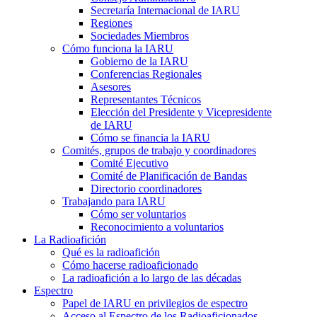
Secretaría Internacional de
IARU
Regiones
Sociedades Miembros
Cómo funciona la
IARU
Gobierno de la
IARU
Conferencias Regionales
Asesores
Representantes Técnicos
Elección del Presidente y Vicepresidente
de
IARU
Cómo se financia la
IARU
Comités, grupos de trabajo y coordinadores
Comité Ejecutivo
Comité de Planificación de Bandas
Directorio coordinadores
Trabajando para
IARU
Cómo ser voluntarios
Reconocimiento a voluntarios
La Radioafición
Qué es la radioafición
Cómo hacerse radioaficionado
La radioafición a lo largo de las décadas
Espectro
Papel de
IARU
en privilegios de espectro
Acceso al Espectro de los Radioaficionados