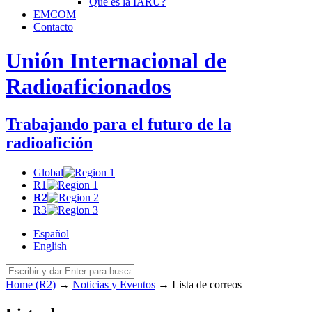
Qué es la
IARU
?
EMCOM
Contacto
Unión Internacional de
Radioaficionados
Trabajando para el futuro de la
radioafición
Global
R1
R2
R3
Español
English
Home (R2)
→
Noticias y Eventos
→
Lista de correos