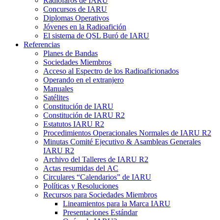
Radiofaros de
IARU
Concursos de
IARU
Diplomas Operativos
Jóvenes en la Radioafición
El sistema de
QSL
Buró de
IARU
Referencias
Planes de Bandas
Sociedades Miembros
Acceso al Espectro de los Radioaficionados
Operando en el extranjero
Manuales
Satélites
Constitución de
IARU
Constitución de
IARU
R2
Estatutos
IARU
R2
Procedimientos Operacionales Normales de
IARU
R2
Minutas Comité Ejecutivo
&
Asambleas Generales
IARU
R2
Archivo del Talleres de
IARU
R2
Actas resumidas del
AC
Circulares “Calendarios” de
IARU
Políticas y Resoluciones
Recursos para Sociedades Miembros
Lineamientos para la Marca
IARU
Presentaciones Estándar