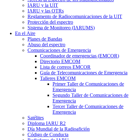
IARU
y la
UIT
IARU
y las OTRs
Reglamento de Radiocomunicaciones de la
UIT
Protección del espectro
Sistema de Monitoreo (
IARUMS
)
En el Aire
Planes de Bandas
Abuso del espectro
Comunicaciones de Emergencia
Coordinador de emergencias (
EMCOR
)
Directorio
EMCOM
Lista de correos
EMCOR
Guía de Telecomunicaciones de Emergencia
Talleres
EMCOM
Primer Taller de Comunicaciones de
Emergencia
Segundo Taller de Comunicaciones de
Emergencia
Tercer Taller de Comunicaciones de
Emergencia
Satélites
Diploma
IARU
R2
Día Mundial de la Radioafición
Código de Conducta