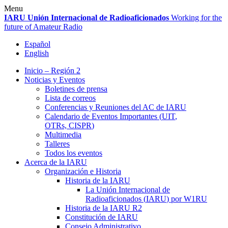
Skip
Menu
to
IARU
Unión Internacional de Radioaficionados
Working for the
content
future of Amateur Radio
Español
English
Inicio – Región 2
Noticias y Eventos
Boletines de prensa
Lista de correos
Conferencias y Reuniones del
AC
de
IARU
Calendario de Eventos Importantes (
UIT
,
OTRs,
CISPR
)
Multimedia
Talleres
Todos los eventos
Acerca de la
IARU
Organización e Historia
Historia de la
IARU
La Unión Internacional de
Radioaficionados (
IARU
) por
W1RU
Historia de la
IARU
R2
Constitución de
IARU
Consejo Administrativo