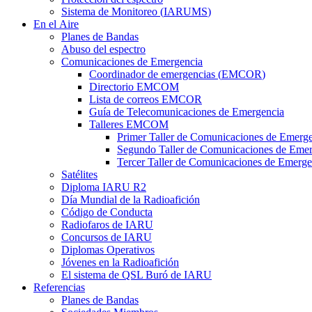
Sistema de Monitoreo (
IARUMS
)
En el Aire
Planes de Bandas
Abuso del espectro
Comunicaciones de Emergencia
Coordinador de emergencias (
EMCOR
)
Directorio
EMCOM
Lista de correos
EMCOR
Guía de Telecomunicaciones de Emergencia
Talleres
EMCOM
Primer Taller de Comunicaciones de Emerg
Segundo Taller de Comunicaciones de Emer
Tercer Taller de Comunicaciones de Emerge
Satélites
Diploma
IARU
R2
Día Mundial de la Radioafición
Código de Conducta
Radiofaros de
IARU
Concursos de
IARU
Diplomas Operativos
Jóvenes en la Radioafición
El sistema de
QSL
Buró de
IARU
Referencias
Planes de Bandas