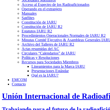
Sociedades Miembros
Acceso al Espectro de los Radioaficionados
Operando en el extranjero
Manuales
Satélites
Constitución de
IARU
Constitución de
IARU
R2
Estatutos
IARU
R2
Procedimientos Operacionales Normales de
IARU
R2
Minutas Comité Ejecutivo
&
Asambleas Generales
IAR
Archivo del Talleres de
IARU
R2
Actas resumidas del
AC
Circulares “Calendarios” de
IARU
Políticas y Resoluciones
Recursos para Sociedades Miembros
Lineamientos para la Marca
IARU
Presentaciones Estándar
Qué es la
IARU
?
EMCOM
Contacto
Unión Internacional de Radioaf
Trabajando para el futuro de la radioafici