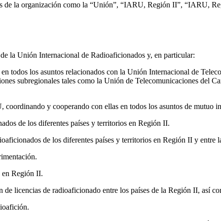
os de la organización como la “Unión”, “
IARU
, Región
II
”, “
IARU
, Re
de la Unión Internacional de Radioaficionados y, en particular:
ón en todos los asuntos relacionados con la Unión Internacional de Tele
ciones subregionales tales como la Unión de Telecomunicaciones del Car
U
, coordinando y cooperando con ellas en todos los asuntos de mutuo in
ados de los diferentes países y territorios en Región
II
.
aficionados de los diferentes países y territorios en Región
II
y entre l
rimentación.
ón en Región
II
.
n de licencias de radioaficionado entre los países de la Región
II
, así c
ioafición.