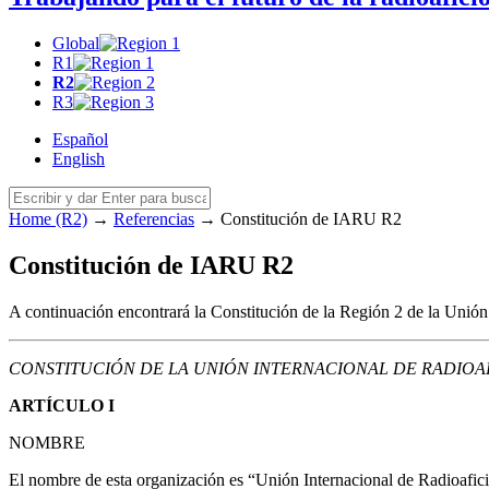
Global
R1
R2
R3
Español
English
Home (R2)
→
Referencias
→
Constitución de
IARU
R2
Constitución de
IARU
R2
A continuación encontrará la Constitución de la Región 2 de la Unión
CONSTITUCIÓN
DE
LA
UNIÓN
INTERNACIONAL
DE
RADIOA
ARTÍCULO
I
NOMBRE
El nombre de esta organización es “Unión Internacional de Radioafi