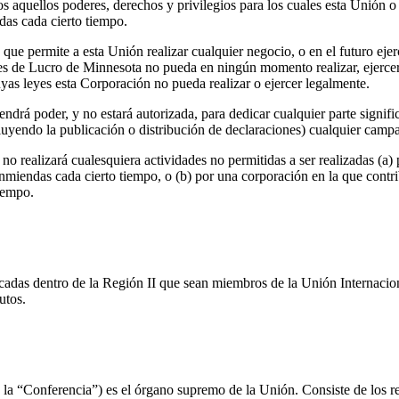
os aquellos poderes, derechos y privilegios para los cuales esta Unión 
as cada cierto tiempo.
 que permite a esta Unión realizar cualquier negocio, o en el futuro ejer
nes de Lucro de Minnesota no pueda en ningún momento realizar, ejercer
cuyas leyes esta Corporación no pueda realizar o ejercer legalmente.
ndrá poder, y no estará autorizada, para dedicar cualquier parte signifi
incluyendo la publicación o distribución de declaraciones) cualquier cam
no realizará cualesquiera actividades no permitidas a ser realizadas (a)
miendas cada cierto tiempo, o (b) por una corporación en la que contr
iempo.
icadas dentro de la Región
II
que sean miembros de la Unión Internacio
utos.
 “Conferencia”) es el órgano supremo de la Unión. Consiste de los r