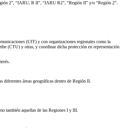
gión 2”, “
IARU
, R
II
”, “
IARU
R2
”, “Región
II
” y/o “Región 2”.
comunicaciones (
UIT
) y con organizaciones regionales como la
ibe (
CTU
) y otras, y coordinar dicha protección en representación
terés.
as diferentes áreas geográficas dentro de Región
II
.
omo también aquellas de las Regiones I y
III
.