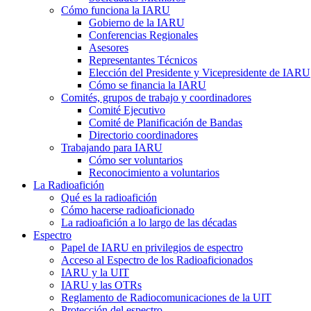
Cómo funciona la
IARU
Gobierno de la
IARU
Conferencias Regionales
Asesores
Representantes Técnicos
Elección del Presidente y Vicepresidente de
IARU
Cómo se financia la
IARU
Comités, grupos de trabajo y coordinadores
Comité Ejecutivo
Comité de Planificación de Bandas
Directorio coordinadores
Trabajando para
IARU
Cómo ser voluntarios
Reconocimiento a voluntarios
La Radioafición
Qué es la radioafición
Cómo hacerse radioaficionado
La radioafición a lo largo de las décadas
Espectro
Papel de
IARU
en privilegios de espectro
Acceso al Espectro de los Radioaficionados
IARU
y la
UIT
IARU
y las OTRs
Reglamento de Radiocomunicaciones de la
UIT
Protección del espectro