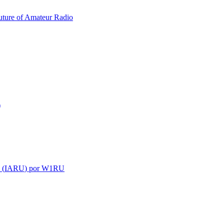
uture of Amateur Radio
)
 (
IARU
) por
W1RU