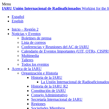
Skip
Menu
to
IARU
Unión Internacional de Radioaficionados
Working for the f
content
Español
English
Inicio – Región 2
Noticias y Eventos
Boletines de prensa
Lista de correos
Conferencias y Reuniones del
AC
de
IARU
Calendario de Eventos Importantes (
UIT
, OTRs,
CISPR
Multimedia
Talleres
Todos los eventos
Acerca de la
IARU
Organización e Historia
Historia de la
IARU
La Unión Internacional de Radioaficionados
Historia de la
IARU
R2
Constitución de
IARU
Consejo Administrativo
Secretaría Internacional de
IARU
Regiones
Sociedades Miembros