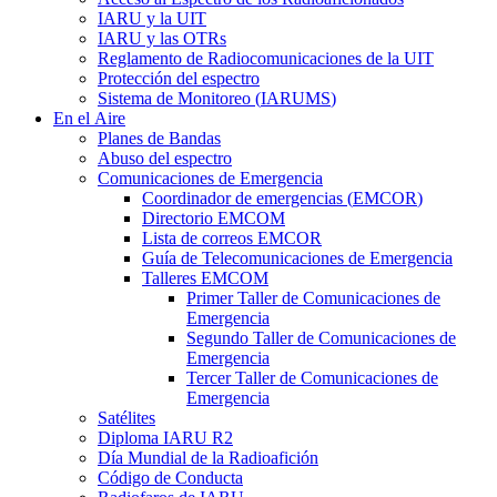
IARU
y la
UIT
IARU
y las OTRs
Reglamento de Radiocomunicaciones de la
UIT
Protección del espectro
Sistema de Monitoreo (
IARUMS
)
En el Aire
Planes de Bandas
Abuso del espectro
Comunicaciones de Emergencia
Coordinador de emergencias (
EMCOR
)
Directorio
EMCOM
Lista de correos
EMCOR
Guía de Telecomunicaciones de Emergencia
Talleres
EMCOM
Primer Taller de Comunicaciones de
Emergencia
Segundo Taller de Comunicaciones de
Emergencia
Tercer Taller de Comunicaciones de
Emergencia
Satélites
Diploma
IARU
R2
Día Mundial de la Radioafición
Código de Conducta