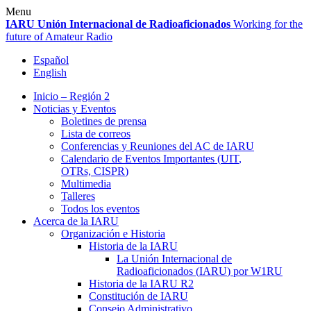
Skip
Menu
to
IARU
Unión Internacional de Radioaficionados
Working for the
content
future of Amateur Radio
Español
English
Inicio – Región 2
Noticias y Eventos
Boletines de prensa
Lista de correos
Conferencias y Reuniones del
AC
de
IARU
Calendario de Eventos Importantes (
UIT
,
OTRs,
CISPR
)
Multimedia
Talleres
Todos los eventos
Acerca de la
IARU
Organización e Historia
Historia de la
IARU
La Unión Internacional de
Radioaficionados (
IARU
) por
W1RU
Historia de la
IARU
R2
Constitución de
IARU
Consejo Administrativo