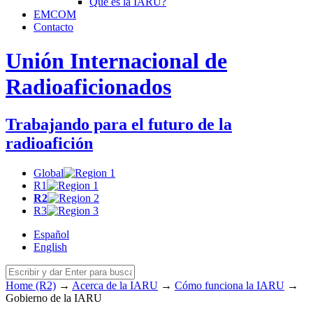
Qué es la
IARU
?
EMCOM
Contacto
Unión Internacional de
Radioaficionados
Trabajando para el futuro de la
radioafición
Global
R1
R2
R3
Español
English
Home (R2)
→
Acerca de la
IARU
→
Cómo funciona la
IARU
→
Gobierno de la
IARU