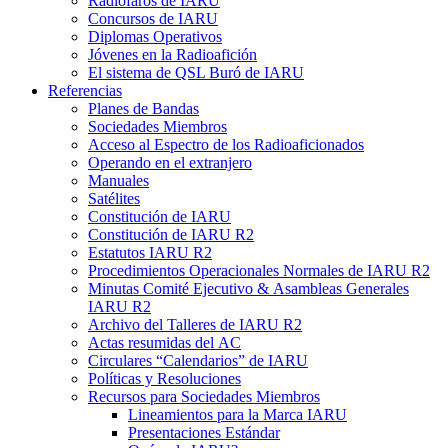
Radiofaros de
IARU
Concursos de
IARU
Diplomas Operativos
Jóvenes en la Radioafición
El sistema de
QSL
Buró de
IARU
Referencias
Planes de Bandas
Sociedades Miembros
Acceso al Espectro de los Radioaficionados
Operando en el extranjero
Manuales
Satélites
Constitución de
IARU
Constitución de
IARU
R2
Estatutos
IARU
R2
Procedimientos Operacionales Normales de
IARU
R2
Minutas Comité Ejecutivo
&
Asambleas Generales
IARU
R2
Archivo del Talleres de
IARU
R2
Actas resumidas del
AC
Circulares “Calendarios” de
IARU
Políticas y Resoluciones
Recursos para Sociedades Miembros
Lineamientos para la Marca
IARU
Presentaciones Estándar