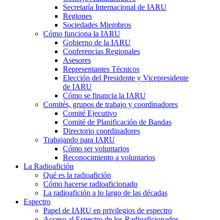
Secretaría Internacional de
IARU
Regiones
Sociedades Miembros
Cómo funciona la
IARU
Gobierno de la
IARU
Conferencias Regionales
Asesores
Representantes Técnicos
Elección del Presidente y Vicepresidente
de
IARU
Cómo se financia la
IARU
Comités, grupos de trabajo y coordinadores
Comité Ejecutivo
Comité de Planificación de Bandas
Directorio coordinadores
Trabajando para
IARU
Cómo ser voluntarios
Reconocimiento a voluntarios
La Radioafición
Qué es la radioafición
Cómo hacerse radioaficionado
La radioafición a lo largo de las décadas
Espectro
Papel de
IARU
en privilegios de espectro
Acceso al Espectro de los Radioaficionados