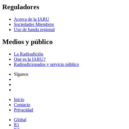
Reguladores
Acerca de la
IARU
Sociedades Miembros
Uso de banda regional
Medios y público
La Radioafición
Que es la
IARU
?
Radioaficionados y servicio público
Síganos
Inicio
Contacto
Privacidad
Global
R1