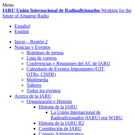
Skip
Menu
to
IARU
Unión Internacional de Radioaficionados
Working for the
content
future of Amateur Radio
Español
English
Inicio – Región 2
Noticias y Eventos
Boletines de prensa
Lista de correos
Conferencias y Reuniones del
AC
de
IARU
Calendario de Eventos Importantes (
UIT
,
OTRs,
CISPR
)
Multimedia
Talleres
Todos los eventos
Acerca de la
IARU
Organización e Historia
Historia de la
IARU
La Unión Internacional de
Radioaficionados (
IARU
) por
W1RU
Historia de la
IARU
R2
Constitución de
IARU
Consejo Administrativo