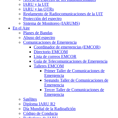
IARU
y la
UIT
IARU
y las OTRs
Reglamento de Radiocomunicaciones de la
UIT
Protección del espectro
Sistema de Monitoreo (
IARUMS
)
En el Aire
Planes de Bandas
Abuso del espectro
Comunicaciones de Emergencia
Coordinador de emergencias (
EMCOR
)
Directorio
EMCOM
Lista de correos
EMCOR
Guía de Telecomunicaciones de Emergencia
Talleres
EMCOM
Primer Taller de Comunicaciones de
Emergencia
Segundo Taller de Comunicaciones de
Emergencia
Tercer Taller de Comunicaciones de
Emergencia
Satélites
Diploma
IARU
R2
Día Mundial de la Radioafición
Código de Conducta