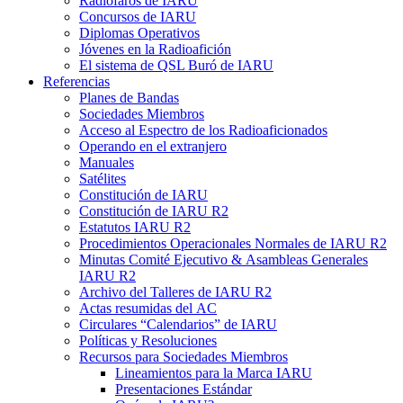
Radiofaros de
IARU
Concursos de
IARU
Diplomas Operativos
Jóvenes en la Radioafición
El sistema de
QSL
Buró de
IARU
Referencias
Planes de Bandas
Sociedades Miembros
Acceso al Espectro de los Radioaficionados
Operando en el extranjero
Manuales
Satélites
Constitución de
IARU
Constitución de
IARU
R2
Estatutos
IARU
R2
Procedimientos Operacionales Normales de
IARU
R2
Minutas Comité Ejecutivo
&
Asambleas Generales
IARU
R2
Archivo del Talleres de
IARU
R2
Actas resumidas del
AC
Circulares “Calendarios” de
IARU
Políticas y Resoluciones
Recursos para Sociedades Miembros
Lineamientos para la Marca
IARU
Presentaciones Estándar