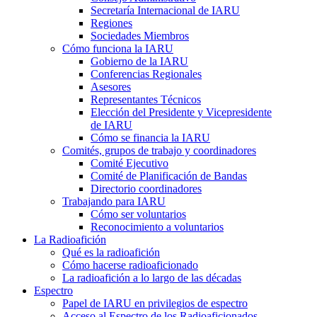
Secretaría Internacional de
IARU
Regiones
Sociedades Miembros
Cómo funciona la
IARU
Gobierno de la
IARU
Conferencias Regionales
Asesores
Representantes Técnicos
Elección del Presidente y Vicepresidente
de
IARU
Cómo se financia la
IARU
Comités, grupos de trabajo y coordinadores
Comité Ejecutivo
Comité de Planificación de Bandas
Directorio coordinadores
Trabajando para
IARU
Cómo ser voluntarios
Reconocimiento a voluntarios
La Radioafición
Qué es la radioafición
Cómo hacerse radioaficionado
La radioafición a lo largo de las décadas
Espectro
Papel de
IARU
en privilegios de espectro
Acceso al Espectro de los Radioaficionados