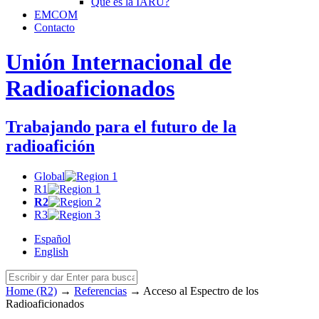
Qué es la
IARU
?
EMCOM
Contacto
Unión Internacional de
Radioaficionados
Trabajando para el futuro de la
radioafición
Global
R1
R2
R3
Español
English
Home (R2)
→
Referencias
→
Acceso al Espectro de los
Radioaficionados