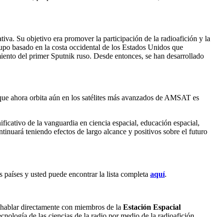
a. Su objetivo era promover la participación de la radioafición y la
rupo basado en la costa occidental de los Estados Unidos que
iento del primer Sputnik ruso. Desde entonces, se han desarrollado
que ahora orbita aún en los satélites más avanzados de
AMSAT
es
ficativo de la vanguardia en ciencia espacial, educación espacial,
inuará teniendo efectos de largo alcance y positivos sobre el futuro
s países y usted puede encontrar la lista completa
aquí
.
e hablar directamente con miembros de la
Estación Espacial
ecnología de las ciencias de la radio por medio de la radioafición.