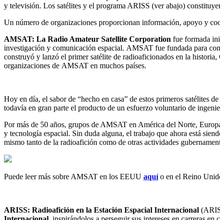
y televisión. Los satélites y el programa
ARISS
(ver abajo) constituye
Un número de organizaciones proporcionan información, apoyo y coord
AMSAT
: La Radio Amateur Satellite Corporation
fue formada ini
investigación y comunicación espacial.
AMSAT
fue fundada para cont
construyó y lanzó el primer satélite de radioaficionados en la historia,
organizaciones de
AMSAT
en muchos países.
Hoy en día, el sabor de “hecho en casa” de estos primeros satélites d
todavía en gran parte el producto de un esfuerzo voluntario de ingeni
Por más de 50 años, grupos de
AMSAT
en América del Norte, Europa 
y tecnología espacial. Sin duda alguna, el trabajo que ahora está sien
mismo tanto de la radioafición como de otras actividades gubernamenta
Puede leer más sobre
AMSAT
en los
EEUU
aquí
o en el Reino Uni
ARISS
: Radioafición en la Estación Espacial Internacional
(
ARI
Internacional
, inspirándolos a perseguir sus intereses en carreras en 