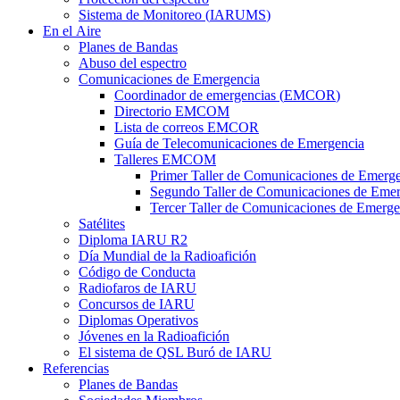
Sistema de Monitoreo (
IARUMS
)
En el Aire
Planes de Bandas
Abuso del espectro
Comunicaciones de Emergencia
Coordinador de emergencias (
EMCOR
)
Directorio
EMCOM
Lista de correos
EMCOR
Guía de Telecomunicaciones de Emergencia
Talleres
EMCOM
Primer Taller de Comunicaciones de Emerg
Segundo Taller de Comunicaciones de Emer
Tercer Taller de Comunicaciones de Emerge
Satélites
Diploma
IARU
R2
Día Mundial de la Radioafición
Código de Conducta
Radiofaros de
IARU
Concursos de
IARU
Diplomas Operativos
Jóvenes en la Radioafición
El sistema de
QSL
Buró de
IARU
Referencias
Planes de Bandas