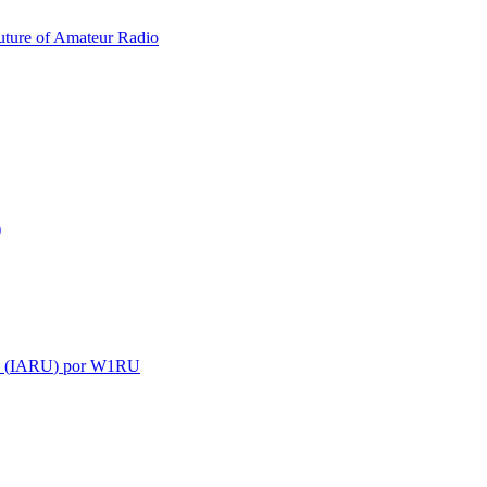
uture of Amateur Radio
)
 (
IARU
) por
W1RU