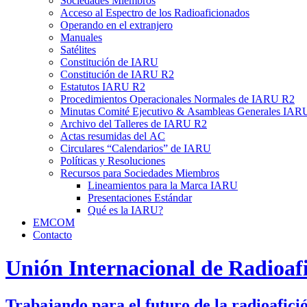
Sociedades Miembros
Acceso al Espectro de los Radioaficionados
Operando en el extranjero
Manuales
Satélites
Constitución de
IARU
Constitución de
IARU
R2
Estatutos
IARU
R2
Procedimientos Operacionales Normales de
IARU
R2
Minutas Comité Ejecutivo
&
Asambleas Generales
IAR
Archivo del Talleres de
IARU
R2
Actas resumidas del
AC
Circulares “Calendarios” de
IARU
Políticas y Resoluciones
Recursos para Sociedades Miembros
Lineamientos para la Marca
IARU
Presentaciones Estándar
Qué es la
IARU
?
EMCOM
Contacto
Unión Internacional de Radioaf
Trabajando para el futuro de la radioafici