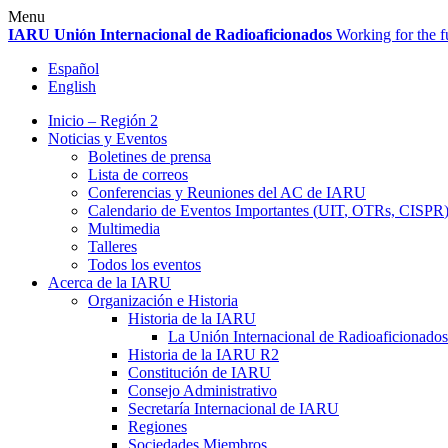
Skip
Menu
to
IARU
Unión Internacional de Radioaficionados
Working for the f
content
Español
English
Inicio – Región 2
Noticias y Eventos
Boletines de prensa
Lista de correos
Conferencias y Reuniones del
AC
de
IARU
Calendario de Eventos Importantes (
UIT
, OTRs,
CISPR
Multimedia
Talleres
Todos los eventos
Acerca de la
IARU
Organización e Historia
Historia de la
IARU
La Unión Internacional de Radioaficionados
Historia de la
IARU
R2
Constitución de
IARU
Consejo Administrativo
Secretaría Internacional de
IARU
Regiones
Sociedades Miembros