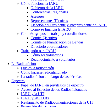
Cómo funciona la
IARU
Gobierno de la
IARU
Conferencias Regionales
Asesores
Representantes Técnicos
Elección del Presidente y Vicepresidente de
IARU
Cómo se financia la
IARU
Comités, grupos de trabajo y coordinadores
Comité Ejecutivo
Comité de Planificación de Bandas
Directorio coordinadores
Trabajando para
IARU
Cómo ser voluntarios
Reconocimiento a voluntarios
La Radioafición
Qué es la radioafición
Cómo hacerse radioaficionado
La radioafición a lo largo de las décadas
Espectro
Papel de
IARU
en privilegios de espectro
Acceso al Espectro de los Radioaficionados
IARU
y la
UIT
IARU
y las OTRs
Reglamento de Radiocomunicaciones de la
UIT
Protección del espectro