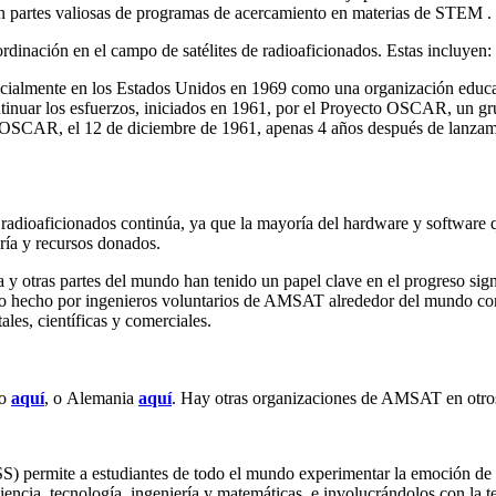
n partes valiosas de programas de acercamiento en materias de
STEM
.
inación en el campo de satélites de radioaficionados. Estas incluyen:
cialmente en los Estados Unidos en 1969 como una organización educativ
inuar los esfuerzos, iniciados en 1961, por el Proyecto
OSCAR
, un g
OSCAR
, el 12 de diciembre de 1961, apenas 4 años después de lanzam
e radioaficionados continúa, ya que la mayoría del hardware y software 
ería y recursos donados.
y otras partes del mundo han tenido un papel clave en el progreso signi
do hecho por ingenieros voluntarios de
AMSAT
alrededor del mundo cont
les, científicas y comerciales.
do
aquí
, o Alemania
aquí
. Hay otras organizaciones de
AMSAT
en otro
SS
) permite a estudiantes de todo el mundo experimentar la emoción d
ciencia, tecnología, ingeniería y matemáticas, e involucrándolos con la t