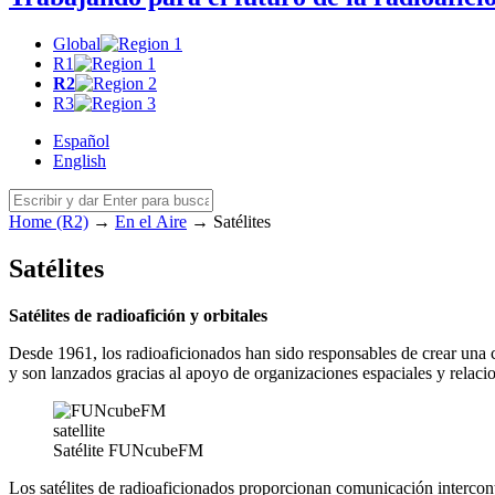
Global
R1
R2
R3
Español
English
Home (R2)
→
En el Aire
→
Satélites
Satélites
Satélites de radioafición y orbitales
Desde 1961, los radioaficionados han sido responsables de crear una c
y son lanzados gracias al apoyo de organizaciones espaciales y relacio
Satélite FUNcubeFM
Los satélites de radioaficionados proporcionan comunicación intercon