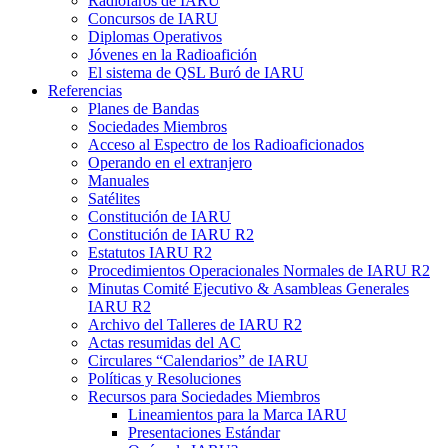
Radiofaros de
IARU
Concursos de
IARU
Diplomas Operativos
Jóvenes en la Radioafición
El sistema de
QSL
Buró de
IARU
Referencias
Planes de Bandas
Sociedades Miembros
Acceso al Espectro de los Radioaficionados
Operando en el extranjero
Manuales
Satélites
Constitución de
IARU
Constitución de
IARU
R2
Estatutos
IARU
R2
Procedimientos Operacionales Normales de
IARU
R2
Minutas Comité Ejecutivo
&
Asambleas Generales
IARU
R2
Archivo del Talleres de
IARU
R2
Actas resumidas del
AC
Circulares “Calendarios” de
IARU
Políticas y Resoluciones
Recursos para Sociedades Miembros
Lineamientos para la Marca
IARU
Presentaciones Estándar