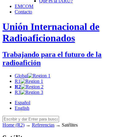
Qué es la
IARU
?
EMCOM
Contacto
Unión Internacional de
Radioaficionados
Trabajando para el futuro de la
radioafición
Global
R1
R2
R3
Español
English
Home (R2)
→
Referencias
→
Satélites