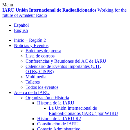
Skip
Menu
to
IARU
Unión Internacional de Radioaficionados
Working for the
content
future of Amateur Radio
Español
English
Inicio – Región 2
Noticias y Eventos
Boletines de prensa
Lista de correos
Conferencias y Reuniones del
AC
de
IARU
Calendario de Eventos Importantes (
UIT
,
OTRs,
CISPR
)
Multimedia
Talleres
Todos los eventos
Acerca de la
IARU
Organización e Historia
Historia de la
IARU
La Unión Internacional de
Radioaficionados (
IARU
) por
W1RU
Historia de la
IARU
R2
Constitución de
IARU
Consejo Administrativo