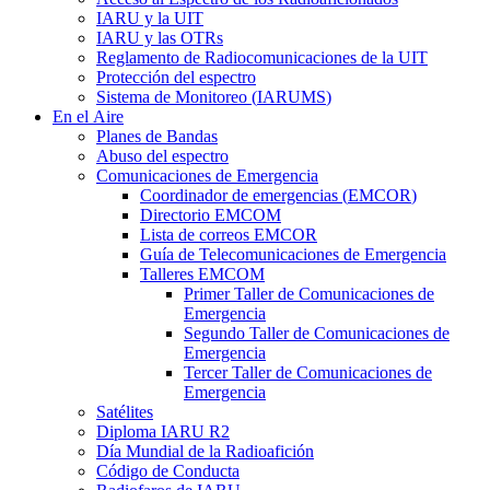
IARU
y la
UIT
IARU
y las OTRs
Reglamento de Radiocomunicaciones de la
UIT
Protección del espectro
Sistema de Monitoreo (
IARUMS
)
En el Aire
Planes de Bandas
Abuso del espectro
Comunicaciones de Emergencia
Coordinador de emergencias (
EMCOR
)
Directorio
EMCOM
Lista de correos
EMCOR
Guía de Telecomunicaciones de Emergencia
Talleres
EMCOM
Primer Taller de Comunicaciones de
Emergencia
Segundo Taller de Comunicaciones de
Emergencia
Tercer Taller de Comunicaciones de
Emergencia
Satélites
Diploma
IARU
R2
Día Mundial de la Radioafición
Código de Conducta