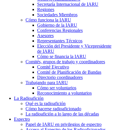
Secretaría Internacional de
IARU
Regiones
Sociedades Miembros
Cómo funciona la
IARU
Gobierno de la
IARU
Conferencias Regionales
Asesores
Representantes Técnicos
Elección del Presidente y Vicepresidente
de
IARU
Cómo se financia la
IARU
Comités, grupos de trabajo y coordinadores
Comité Ejecutivo
Comité de Planificación de Bandas
Directorio coordinadores
Trabajando para
IARU
Cómo ser voluntarios
Reconocimiento a voluntarios
La Radioafición
Qué es la radioafición
Cómo hacerse radioaficionado
La radioafición a lo largo de las décadas
Espectro
Papel de
IARU
en privilegios de espectro
Acceso al Espectro de los Radioaficionados