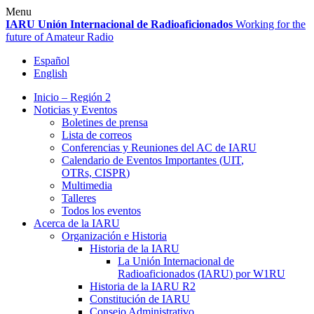
Skip
Menu
to
IARU
Unión Internacional de Radioaficionados
Working for the
content
future of Amateur Radio
Español
English
Inicio – Región 2
Noticias y Eventos
Boletines de prensa
Lista de correos
Conferencias y Reuniones del
AC
de
IARU
Calendario de Eventos Importantes (
UIT
,
OTRs,
CISPR
)
Multimedia
Talleres
Todos los eventos
Acerca de la
IARU
Organización e Historia
Historia de la
IARU
La Unión Internacional de
Radioaficionados (
IARU
) por
W1RU
Historia de la
IARU
R2
Constitución de
IARU
Consejo Administrativo