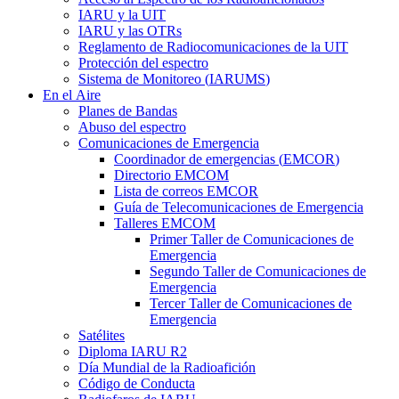
IARU
y la
UIT
IARU
y las OTRs
Reglamento de Radiocomunicaciones de la
UIT
Protección del espectro
Sistema de Monitoreo (
IARUMS
)
En el Aire
Planes de Bandas
Abuso del espectro
Comunicaciones de Emergencia
Coordinador de emergencias (
EMCOR
)
Directorio
EMCOM
Lista de correos
EMCOR
Guía de Telecomunicaciones de Emergencia
Talleres
EMCOM
Primer Taller de Comunicaciones de
Emergencia
Segundo Taller de Comunicaciones de
Emergencia
Tercer Taller de Comunicaciones de
Emergencia
Satélites
Diploma
IARU
R2
Día Mundial de la Radioafición
Código de Conducta