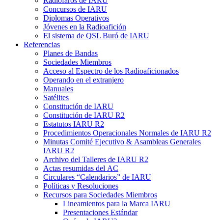
Radiofaros de
IARU
Concursos de
IARU
Diplomas Operativos
Jóvenes en la Radioafición
El sistema de
QSL
Buró de
IARU
Referencias
Planes de Bandas
Sociedades Miembros
Acceso al Espectro de los Radioaficionados
Operando en el extranjero
Manuales
Satélites
Constitución de
IARU
Constitución de
IARU
R2
Estatutos
IARU
R2
Procedimientos Operacionales Normales de
IARU
R2
Minutas Comité Ejecutivo
&
Asambleas Generales
IARU
R2
Archivo del Talleres de
IARU
R2
Actas resumidas del
AC
Circulares “Calendarios” de
IARU
Políticas y Resoluciones
Recursos para Sociedades Miembros
Lineamientos para la Marca
IARU
Presentaciones Estándar