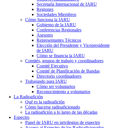
Secretaría Internacional de
IARU
Regiones
Sociedades Miembros
Cómo funciona la
IARU
Gobierno de la
IARU
Conferencias Regionales
Asesores
Representantes Técnicos
Elección del Presidente y Vicepresidente
de
IARU
Cómo se financia la
IARU
Comités, grupos de trabajo y coordinadores
Comité Ejecutivo
Comité de Planificación de Bandas
Directorio coordinadores
Trabajando para
IARU
Cómo ser voluntarios
Reconocimiento a voluntarios
La Radioafición
Qué es la radioafición
Cómo hacerse radioaficionado
La radioafición a lo largo de las décadas
Espectro
Papel de
IARU
en privilegios de espectro
Acceso al Espectro de los Radioaficionados