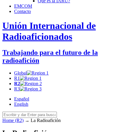
Qué es la
IARU
?
EMCOM
Contacto
Unión Internacional de
Radioaficionados
Trabajando para el futuro de la
radioafición
Global
R1
R2
R3
Español
English
Home (R2)
→
La Radioafición