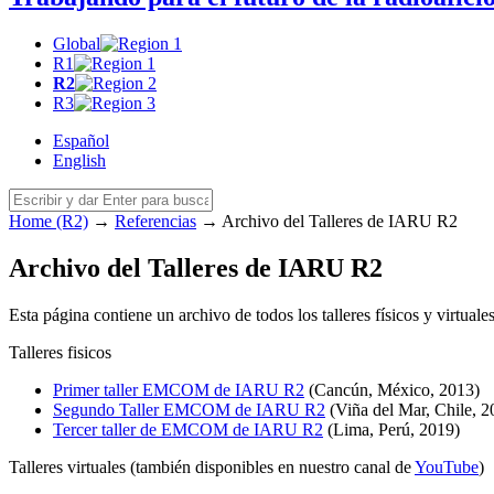
Global
R1
R2
R3
Español
English
Home (R2)
→
Referencias
→
Archivo del Talleres de
IARU
R2
Archivo del Talleres de
IARU
R2
Esta página contiene un archivo de todos los talleres físicos y virtuale
Talleres fisicos
Primer taller
EMCOM
de
IARU
R2
(Cancún, México, 2013)
Segundo Taller
EMCOM
de
IARU
R2
(Viña del Mar, Chile, 2
Tercer taller de
EMCOM
de
IARU
R2
(Lima, Perú, 2019)
Talleres virtuales (también disponibles en nuestro canal de
YouTube
)