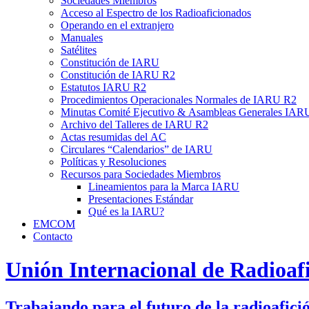
Sociedades Miembros
Acceso al Espectro de los Radioaficionados
Operando en el extranjero
Manuales
Satélites
Constitución de
IARU
Constitución de
IARU
R2
Estatutos
IARU
R2
Procedimientos Operacionales Normales de
IARU
R2
Minutas Comité Ejecutivo
&
Asambleas Generales
IAR
Archivo del Talleres de
IARU
R2
Actas resumidas del
AC
Circulares “Calendarios” de
IARU
Políticas y Resoluciones
Recursos para Sociedades Miembros
Lineamientos para la Marca
IARU
Presentaciones Estándar
Qué es la
IARU
?
EMCOM
Contacto
Unión Internacional de Radioaf
Trabajando para el futuro de la radioafici