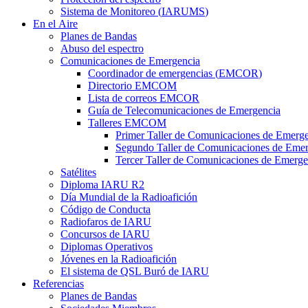
Sistema de Monitoreo (
IARUMS
)
En el Aire
Planes de Bandas
Abuso del espectro
Comunicaciones de Emergencia
Coordinador de emergencias (
EMCOR
)
Directorio
EMCOM
Lista de correos
EMCOR
Guía de Telecomunicaciones de Emergencia
Talleres
EMCOM
Primer Taller de Comunicaciones de Emerg
Segundo Taller de Comunicaciones de Emer
Tercer Taller de Comunicaciones de Emerge
Satélites
Diploma
IARU
R2
Día Mundial de la Radioafición
Código de Conducta
Radiofaros de
IARU
Concursos de
IARU
Diplomas Operativos
Jóvenes en la Radioafición
El sistema de
QSL
Buró de
IARU
Referencias
Planes de Bandas