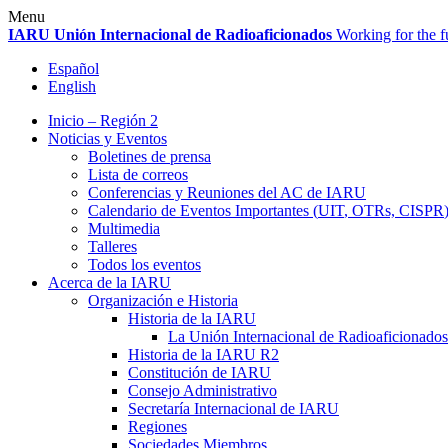
Skip
Menu
to
IARU
Unión Internacional de Radioaficionados
Working for the f
content
Español
English
Inicio – Región 2
Noticias y Eventos
Boletines de prensa
Lista de correos
Conferencias y Reuniones del
AC
de
IARU
Calendario de Eventos Importantes (
UIT
, OTRs,
CISPR
Multimedia
Talleres
Todos los eventos
Acerca de la
IARU
Organización e Historia
Historia de la
IARU
La Unión Internacional de Radioaficionados
Historia de la
IARU
R2
Constitución de
IARU
Consejo Administrativo
Secretaría Internacional de
IARU
Regiones
Sociedades Miembros