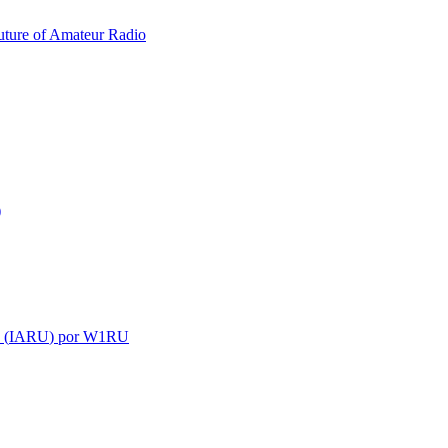
uture of Amateur Radio
)
 (
IARU
) por
W1RU