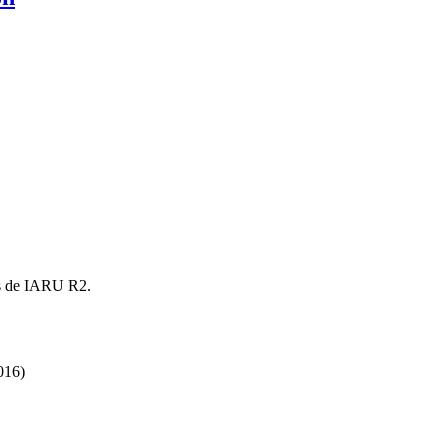
s de
IARU
R2
.
016)