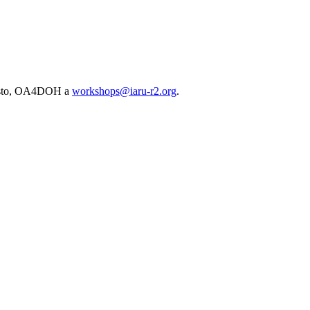
sto,
OA4DOH
a
workshops@​iaru-​r2.​org
.