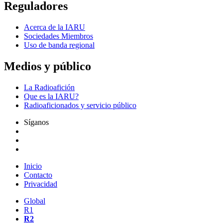
Reguladores
Acerca de la
IARU
Sociedades Miembros
Uso de banda regional
Medios y público
La Radioafición
Que es la
IARU
?
Radioaficionados y servicio público
Síganos
Inicio
Contacto
Privacidad
Global
R1
R2