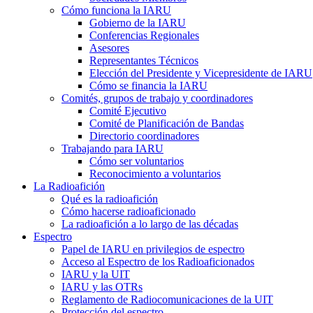
Cómo funciona la
IARU
Gobierno de la
IARU
Conferencias Regionales
Asesores
Representantes Técnicos
Elección del Presidente y Vicepresidente de
IARU
Cómo se financia la
IARU
Comités, grupos de trabajo y coordinadores
Comité Ejecutivo
Comité de Planificación de Bandas
Directorio coordinadores
Trabajando para
IARU
Cómo ser voluntarios
Reconocimiento a voluntarios
La Radioafición
Qué es la radioafición
Cómo hacerse radioaficionado
La radioafición a lo largo de las décadas
Espectro
Papel de
IARU
en privilegios de espectro
Acceso al Espectro de los Radioaficionados
IARU
y la
UIT
IARU
y las OTRs
Reglamento de Radiocomunicaciones de la
UIT
Protección del espectro