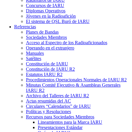
Radiofaros de
IARU
Concursos de
IARU
Diplomas Operativos
Jóvenes en la Radioafición
El sistema de
QSL
Buró de
IARU
Referencias
Planes de Bandas
Sociedades Miembros
Acceso al Espectro de los Radioaficionados
Operando en el extranjero
Manuales
Satélites
Constitución de
IARU
Constitución de
IARU
R2
Estatutos
IARU
R2
Procedimientos Operacionales Normales de
IARU
R2
Minutas Comité Ejecutivo
&
Asambleas Generales
IARU
R2
Archivo del Talleres de
IARU
R2
Actas resumidas del
AC
Circulares “Calendarios” de
IARU
Políticas y Resoluciones
Recursos para Sociedades Miembros
Lineamientos para la Marca
IARU
Presentaciones Estándar