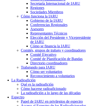
Secretaría Internacional de
IARU
Regiones
Sociedades Miembros
Cómo funciona la
IARU
Gobierno de la
IARU
Conferencias Regionales
Asesores
Representantes Técnicos
Elección del Presidente y Vicepresidente
de
IARU
Cómo se financia la
IARU
Comités, grupos de trabajo y coordinadores
Comité Ejecutivo
Comité de Planificación de Bandas
Directorio coordinadores
Trabajando para
IARU
Cómo ser voluntarios
Reconocimiento a voluntarios
La Radioafición
Qué es la radioafición
Cómo hacerse radioaficionado
La radioafición a lo largo de las décadas
Espectro
Papel de
IARU
en privilegios de espectro
Acceso al Espectro de los Radioaficionados