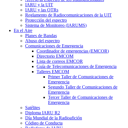
IARU
y la
UIT
IARU
y las OTRs
Reglamento de Radiocomunicaciones de la
UIT
Protección del espectro
Sistema de Monitoreo (
IARUMS
)
En el Aire
Planes de Bandas
Abuso del espectro
Comunicaciones de Emergencia
Coordinador de emergencias (
EMCOR
)
Directorio
EMCOM
Lista de correos
EMCOR
Guía de Telecomunicaciones de Emergencia
Talleres
EMCOM
Primer Taller de Comunicaciones de
Emergencia
Segundo Taller de Comunicaciones de
Emergencia
Tercer Taller de Comunicaciones de
Emergencia
Satélites
Diploma
IARU
R2
Día Mundial de la Radioafición
Código de Conducta