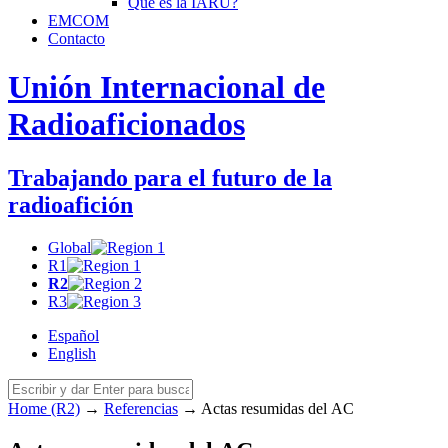
Qué es la
IARU
?
EMCOM
Contacto
Unión Internacional de
Radioaficionados
Trabajando para el futuro de la
radioafición
Global
R1
R2
R3
Español
English
Home (R2)
→
Referencias
→
Actas resumidas del
AC