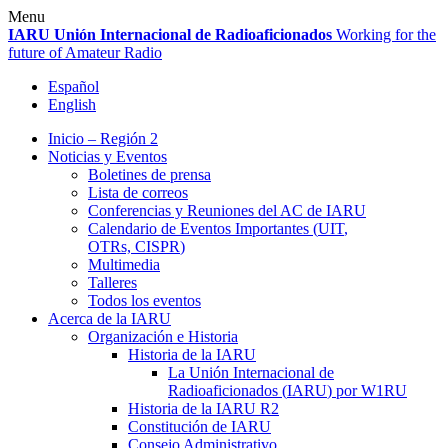
Skip
Menu
to
IARU
Unión Internacional de Radioaficionados
Working for the
content
future of Amateur Radio
Español
English
Inicio – Región 2
Noticias y Eventos
Boletines de prensa
Lista de correos
Conferencias y Reuniones del
AC
de
IARU
Calendario de Eventos Importantes (
UIT
,
OTRs,
CISPR
)
Multimedia
Talleres
Todos los eventos
Acerca de la
IARU
Organización e Historia
Historia de la
IARU
La Unión Internacional de
Radioaficionados (
IARU
) por
W1RU
Historia de la
IARU
R2
Constitución de
IARU
Consejo Administrativo