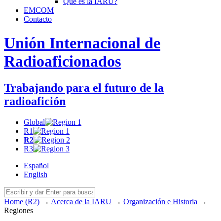
Qué es la
IARU
?
EMCOM
Contacto
Unión Internacional de
Radioaficionados
Trabajando para el futuro de la
radioafición
Global
R1
R2
R3
Español
English
Home (R2)
→
Acerca de la
IARU
→
Organización e Historia
→
Regiones