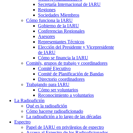
Secretaría Internacional de
IARU
Regiones
Sociedades Miembros
Cómo funciona la
IARU
Gobierno de la
IARU
Conferencias Regionales
Asesores
Representantes Técnicos
Elección del Presidente y Vicepresidente
de
IARU
Cómo se financia la
IARU
Comités, grupos de trabajo y coordinadores
Comité Ejecutivo
Comité de Planificación de Bandas
Directorio coordinadores
Trabajando para
IARU
Cómo ser voluntarios
Reconocimiento a voluntarios
La Radioafición
Qué es la radioafición
Cómo hacerse radioaficionado
La radioafición a lo largo de las décadas
Espectro
Papel de
IARU
en privilegios de espectro
Acceso al Espectro de los Radioaficionados