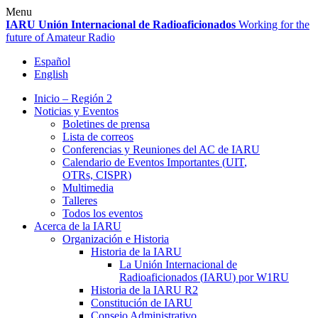
Skip
Menu
to
IARU
Unión Internacional de Radioaficionados
Working for the
content
future of Amateur Radio
Español
English
Inicio – Región 2
Noticias y Eventos
Boletines de prensa
Lista de correos
Conferencias y Reuniones del
AC
de
IARU
Calendario de Eventos Importantes (
UIT
,
OTRs,
CISPR
)
Multimedia
Talleres
Todos los eventos
Acerca de la
IARU
Organización e Historia
Historia de la
IARU
La Unión Internacional de
Radioaficionados (
IARU
) por
W1RU
Historia de la
IARU
R2
Constitución de
IARU
Consejo Administrativo