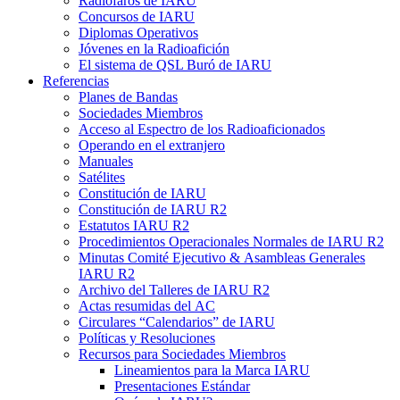
Radiofaros de
IARU
Concursos de
IARU
Diplomas Operativos
Jóvenes en la Radioafición
El sistema de
QSL
Buró de
IARU
Referencias
Planes de Bandas
Sociedades Miembros
Acceso al Espectro de los Radioaficionados
Operando en el extranjero
Manuales
Satélites
Constitución de
IARU
Constitución de
IARU
R2
Estatutos
IARU
R2
Procedimientos Operacionales Normales de
IARU
R2
Minutas Comité Ejecutivo
&
Asambleas Generales
IARU
R2
Archivo del Talleres de
IARU
R2
Actas resumidas del
AC
Circulares “Calendarios” de
IARU
Políticas y Resoluciones
Recursos para Sociedades Miembros
Lineamientos para la Marca
IARU
Presentaciones Estándar