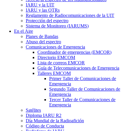
IARU
y la
UIT
IARU
y las OTRs
Reglamento de Radiocomunicaciones de la
UIT
Protección del espectro
Sistema de Monitoreo (
IARUMS
)
En el Aire
Planes de Bandas
Abuso del espectro
Comunicaciones de Emergencia
Coordinador de emergencias (
EMCOR
)
Directorio
EMCOM
Lista de correos
EMCOR
Guía de Telecomunicaciones de Emergencia
Talleres
EMCOM
Primer Taller de Comunicaciones de
Emergencia
Segundo Taller de Comunicaciones de
Emergencia
Tercer Taller de Comunicaciones de
Emergencia
Satélites
Diploma
IARU
R2
Día Mundial de la Radioafición
Código de Conducta