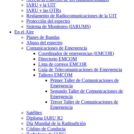
IARU
y la
UIT
IARU
y las OTRs
Reglamento de Radiocomunicaciones de la
UIT
Protección del espectro
Sistema de Monitoreo (
IARUMS
)
En el Aire
Planes de Bandas
Abuso del espectro
Comunicaciones de Emergencia
Coordinador de emergencias (
EMCOR
)
Directorio
EMCOM
Lista de correos
EMCOR
Guía de Telecomunicaciones de Emergencia
Talleres
EMCOM
Primer Taller de Comunicaciones de
Emergencia
Segundo Taller de Comunicaciones de
Emergencia
Tercer Taller de Comunicaciones de
Emergencia
Satélites
Diploma
IARU
R2
Día Mundial de la Radioafición
Código de Conducta