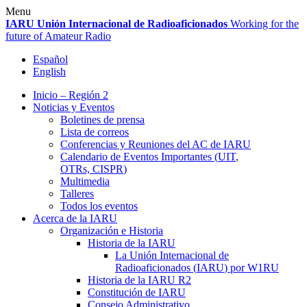
Skip
Menu
to
IARU
Unión Internacional de Radioaficionados
Working for the
content
future of Amateur Radio
Español
English
Inicio – Región 2
Noticias y Eventos
Boletines de prensa
Lista de correos
Conferencias y Reuniones del
AC
de
IARU
Calendario de Eventos Importantes (
UIT
,
OTRs,
CISPR
)
Multimedia
Talleres
Todos los eventos
Acerca de la
IARU
Organización e Historia
Historia de la
IARU
La Unión Internacional de
Radioaficionados (
IARU
) por
W1RU
Historia de la
IARU
R2
Constitución de
IARU
Consejo Administrativo