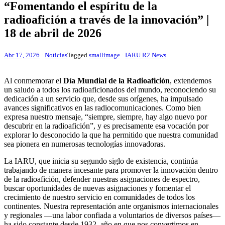
“Fomentando el espíritu de la
radioafición a través de la innovación” |
18 de abril de 2026
Abr 17, 2026
·
Noticias
Tagged
smallimage
·
IARU R2 News
Al conmemorar el
Día Mundial de la Radioafición
, extendemos
un saludo a todos los radioaficionados del mundo, reconociendo su
dedicación a un servicio que, desde sus orígenes, ha impulsado
avances significativos en las radiocomunicaciones. Como bien
expresa nuestro mensaje, “siempre, siempre, hay algo nuevo por
descubrir en la radioafición”, y es precisamente esa vocación por
explorar lo desconocido la que ha permitido que nuestra comunidad
sea pionera en numerosas tecnologías innovadoras.
La
IARU
, que inicia su segundo siglo de existencia, continúa
trabajando de manera incesante para promover la innovación dentro
de la radioafición, defender nuestras asignaciones de espectro,
buscar oportunidades de nuevas asignaciones y fomentar el
crecimiento de nuestro servicio en comunidades de todos los
continentes. Nuestra representación ante organismos internacionales
y regionales —una labor confiada a voluntarios de diversos países—
ha sido constante desde 1932, año en que nos convertimos en