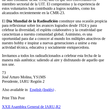
miembro sectorial de la
UIT
. El compromiso y la experiencia de
estos voluntarios han contribuido a logros notables, como los
alcanzados recientemente en la
CMR
‑23.
El
Día Mundial de la Radioafición
constituye una ocasión propicia
para reflexionar sobre los avances logrados desde 1924 y para
celebrar la diversidad, el espíritu colaborativo y la creatividad que
caracterizan a nuestra comunidad global. Asimismo, es una
oportunidad para dar a conocer al mundo los múltiples atractivos de
nuestro hobby e inspirar a nuevas generaciones a unirse a esta
actividad técnica, educativa y socialmente enriquecedora.
Invitamos a todos los radioaficionados a celebrar esta fecha de la
manera más auténtica: saliendo al aire y disfrutando de aquello que
nos une.
73
José Arturo Molina,
YS1MS
Presidente,
IARU
Región 2
Also available in
English
(
Inglés
)
.
Print This Post
Navegación
XXII
Asamblea General de
IARU-R2