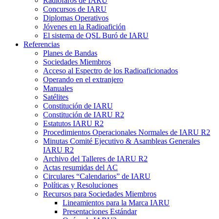
Radiofaros de
IARU
Concursos de
IARU
Diplomas Operativos
Jóvenes en la Radioafición
El sistema de
QSL
Buró de
IARU
Referencias
Planes de Bandas
Sociedades Miembros
Acceso al Espectro de los Radioaficionados
Operando en el extranjero
Manuales
Satélites
Constitución de
IARU
Constitución de
IARU
R2
Estatutos
IARU
R2
Procedimientos Operacionales Normales de
IARU
R2
Minutas Comité Ejecutivo
&
Asambleas Generales
IARU
R2
Archivo del Talleres de
IARU
R2
Actas resumidas del
AC
Circulares “Calendarios” de
IARU
Políticas y Resoluciones
Recursos para Sociedades Miembros
Lineamientos para la Marca
IARU
Presentaciones Estándar