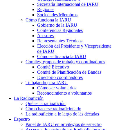
Secretaría Internacional de
IARU
Regiones
Sociedades Miembros
Cómo funciona la
IARU
Gobierno de la
IARU
Conferencias Regionales
Asesores
Representantes Técnicos
Elección del Presidente y Vicepresidente
de
IARU
Cómo se financia la
IARU
Comités, grupos de trabajo y coordinadores
Comité Ejecutivo
Comité de Planificación de Bandas
Directorio coordinadores
Trabajando para
IARU
Cómo ser voluntarios
Reconocimiento a voluntarios
La Radioafición
Qué es la radioafición
Cómo hacerse radioaficionado
La radioafición a lo largo de las décadas
Espectro
Papel de
IARU
en privilegios de espectro
Acceso al Espectro de los Radioaficionados