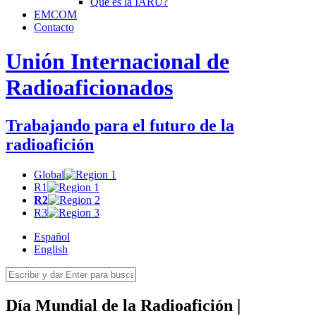
Qué es la
IARU
?
EMCOM
Contacto
Unión Internacional de
Radioaficionados
Trabajando para el futuro de la
radioafición
Global
R1
R2
R3
Español
English
Día Mundial de la Radioafición |