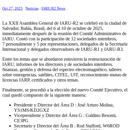
Oct 27, 2025
·
Noticias
·
IARU R2 News
La
XXII
Asamblea General de
IARU-R2
se celebró en la ciudad de
Salvador, Bahía, Brasil, del 6 al 10 de octubre de 2025,
inmediatamente después de la reunión del Comité Administrativo de
IARU
. Contó con la participación de 12 sociedades miembros,
7 personalmente y 5 por representaciones, delegados de la Secretaría
Internacional y delegados observadores de
IARU-R1
y
IARU-R3
.
Entre los temas que se abordaron estuvieron la restructuración de
IARU
, informes de los directores y de sociedades miembros.
finanzas, gestión y defensa del espectro electromagnético, talleres
sobre emergencias, satélites,
CITEL
,
UIT
, reconocimiento mutuo de
licencias
IARP
, certificados y otros temas.
Finalmente, se procedió a la elección del nuevo Comité Ejecutivo, el
cual quedó compuesto de la siguiente manera:
Presidente y Director del Área D : José Arturo Molina,
YS1MS
/
KD2GXZ
Vicepresidente y Director del Área G : Galdino Besomi,
CE3PG
Secretario y Director del Área B : Rod Stafford,
W6ROD