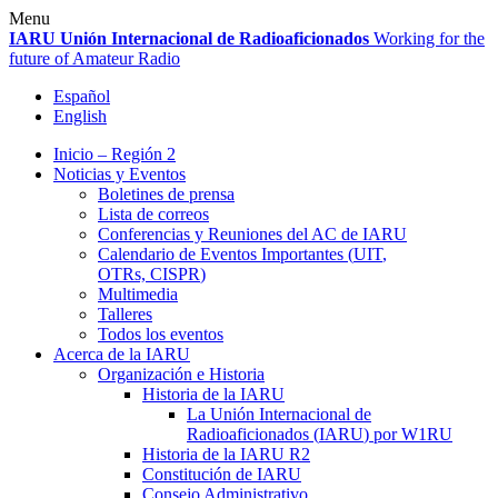
Skip
Menu
to
IARU
Unión Internacional de Radioaficionados
Working for the
content
future of Amateur Radio
Español
English
Inicio – Región 2
Noticias y Eventos
Boletines de prensa
Lista de correos
Conferencias y Reuniones del
AC
de
IARU
Calendario de Eventos Importantes (
UIT
,
OTRs,
CISPR
)
Multimedia
Talleres
Todos los eventos
Acerca de la
IARU
Organización e Historia
Historia de la
IARU
La Unión Internacional de
Radioaficionados (
IARU
) por
W1RU
Historia de la
IARU
R2
Constitución de
IARU
Consejo Administrativo