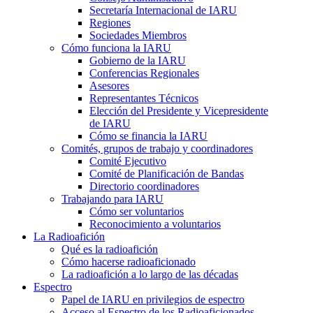
Secretaría Internacional de
IARU
Regiones
Sociedades Miembros
Cómo funciona la
IARU
Gobierno de la
IARU
Conferencias Regionales
Asesores
Representantes Técnicos
Elección del Presidente y Vicepresidente
de
IARU
Cómo se financia la
IARU
Comités, grupos de trabajo y coordinadores
Comité Ejecutivo
Comité de Planificación de Bandas
Directorio coordinadores
Trabajando para
IARU
Cómo ser voluntarios
Reconocimiento a voluntarios
La Radioafición
Qué es la radioafición
Cómo hacerse radioaficionado
La radioafición a lo largo de las décadas
Espectro
Papel de
IARU
en privilegios de espectro
Acceso al Espectro de los Radioaficionados