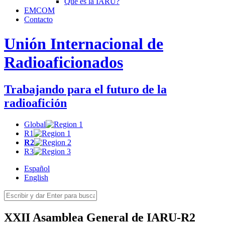
Qué es la
IARU
?
EMCOM
Contacto
Unión Internacional de
Radioaficionados
Trabajando para el futuro de la
radioafición
Global
R1
R2
R3
Español
English
XXII
Asamblea General de
IARU-R2