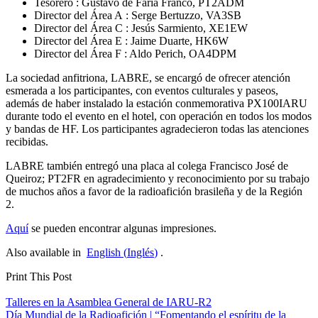
Tesorero : Gustavo de Faria Franco,
PT2ADM
Director del Área A : Serge Bertuzzo,
VA3SB
Director del Área C : Jesús Sarmiento,
XE1EW
Director del Área E : Jaime Duarte,
HK6W
Director del Área F : Aldo Perich,
OA4DPM
La sociedad anfitriona,
LABRE
, se encargó de ofrecer atención
esmerada a los participantes, con eventos culturales y paseos,
además de haber instalado la estación conmemorativa
PX100IARU
durante todo el evento en el hotel, con operación en todos los modos
y bandas de
HF
. Los participantes agradecieron todas las atenciones
recibidas.
LABRE
también entregó una placa al colega Francisco José de
Queiroz;
PT2FR
en agradecimiento y reconocimiento por su trabajo
de muchos años a favor de la radioafición brasileña y de la Región
2.
Aquí
se pueden encontrar algunas impresiones.
Also available in
English
(
Inglés
)
.
Print This Post
Navegación
Talleres en la Asamblea General de
IARU-R2
Día Mundial de la Radioafición | “Fomentando el espíritu de la