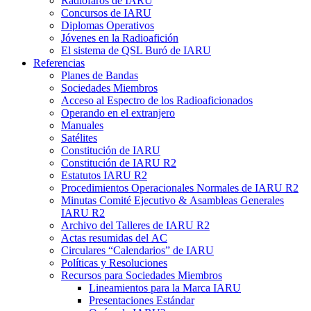
Radiofaros de
IARU
Concursos de
IARU
Diplomas Operativos
Jóvenes en la Radioafición
El sistema de
QSL
Buró de
IARU
Referencias
Planes de Bandas
Sociedades Miembros
Acceso al Espectro de los Radioaficionados
Operando en el extranjero
Manuales
Satélites
Constitución de
IARU
Constitución de
IARU
R2
Estatutos
IARU
R2
Procedimientos Operacionales Normales de
IARU
R2
Minutas Comité Ejecutivo
&
Asambleas Generales
IARU
R2
Archivo del Talleres de
IARU
R2
Actas resumidas del
AC
Circulares “Calendarios” de
IARU
Políticas y Resoluciones
Recursos para Sociedades Miembros
Lineamientos para la Marca
IARU
Presentaciones Estándar