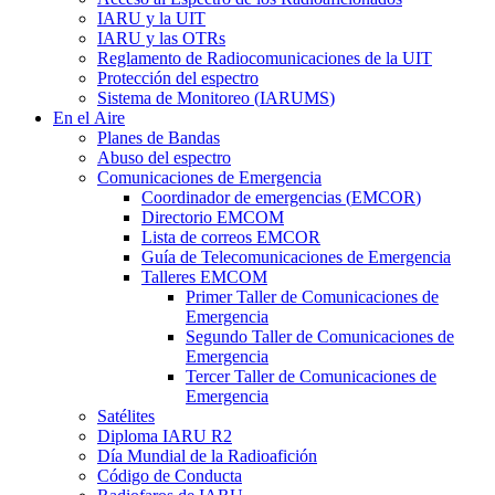
IARU
y la
UIT
IARU
y las OTRs
Reglamento de Radiocomunicaciones de la
UIT
Protección del espectro
Sistema de Monitoreo (
IARUMS
)
En el Aire
Planes de Bandas
Abuso del espectro
Comunicaciones de Emergencia
Coordinador de emergencias (
EMCOR
)
Directorio
EMCOM
Lista de correos
EMCOR
Guía de Telecomunicaciones de Emergencia
Talleres
EMCOM
Primer Taller de Comunicaciones de
Emergencia
Segundo Taller de Comunicaciones de
Emergencia
Tercer Taller de Comunicaciones de
Emergencia
Satélites
Diploma
IARU
R2
Día Mundial de la Radioafición
Código de Conducta