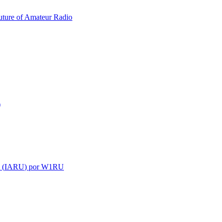
uture of Amateur Radio
)
 (
IARU
) por
W1RU