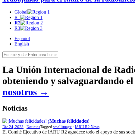
Global
R1
R2
R3
Español
English
La Unión Internacional de Radio
obteniendo y salvaguardando el 
nosotros →
Noticias
¡Muchas felicidades!
Dic 24, 2023
·
Noticias
Tagged
smallimage
·
IARU R2 News
El Comité Ejecutivo de
IARU
R2
agradece todo el apoyo de sus socie