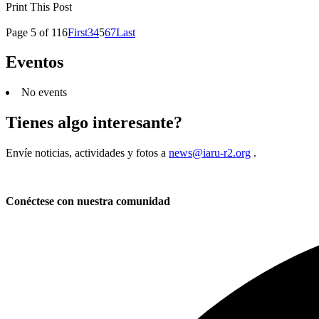
Print This Post
Page 5 of 116
First
3
4
5
6
7
Last
Eventos
No events
Tienes algo interesante?
Envíe noticias, actividades y fotos a
news@iaru-r2.org
.
Conéctese con nuestra comunidad