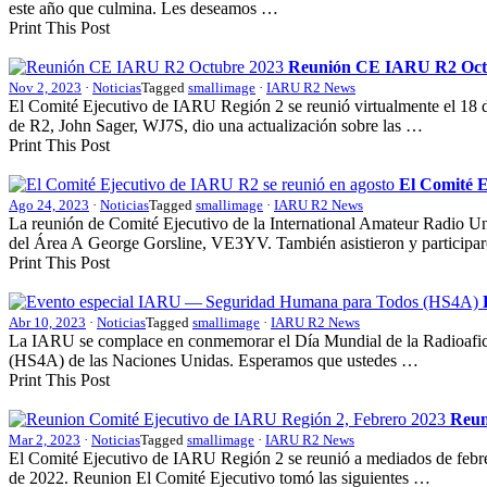
este año que culmina. Les deseamos …
Print This Post
Reunión
CE
IARU
R2
Oct
Nov 2, 2023
·
Noticias
Tagged
smallimage
·
IARU R2 News
El Comité Ejecutivo de
IARU
Región 2 se reunió virtualmente el 18 d
de
R2
, John Sager,
WJ7S
, dio una actualización sobre las …
Print This Post
El Comité E
Ago 24, 2023
·
Noticias
Tagged
smallimage
·
IARU R2 News
La reunión de Comité Ejecutivo de la International Amateur Radio U
del Área A George Gorsline,
VE3YV
. También asistieron y particip
Print This Post
Abr 10, 2023
·
Noticias
Tagged
smallimage
·
IARU R2 News
La
IARU
se complace en conmemorar el Día Mundial de la Radioafic
(
HS4A
) de las Naciones Unidas. Esperamos que ustedes …
Print This Post
Reun
Mar 2, 2023
·
Noticias
Tagged
smallimage
·
IARU R2 News
El Comité Ejecutivo de
IARU
Región 2 se reunió a mediados de febre
de 2022. Reunion El Comité Ejecutivo tomó las siguientes …