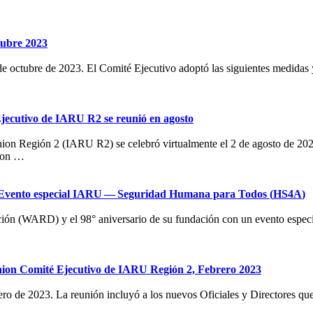
ubre 2023
e octubre de 2023. El Comité Ejecutivo adoptó las siguientes medidas y
jecutivo de
IARU
R2
se reunió en agosto
nion Región 2 (
IARU
R2
) se celebró virtualmente el 2 de agosto de 20
aron …
Evento especial
IARU
— Seguridad Humana para Todos (
HS4A
)
ión (
WARD
) y el 98° aniversario de su fundación con un evento espe
ion Comité Ejecutivo de
IARU
Región 2, Febrero 2023
ro de 2023. La reunión incluyó a los nuevos Oficiales y Directores q