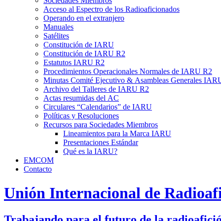
Sociedades Miembros
Acceso al Espectro de los Radioaficionados
Operando en el extranjero
Manuales
Satélites
Constitución de
IARU
Constitución de
IARU
R2
Estatutos
IARU
R2
Procedimientos Operacionales Normales de
IARU
R2
Minutas Comité Ejecutivo
&
Asambleas Generales
IAR
Archivo del Talleres de
IARU
R2
Actas resumidas del
AC
Circulares “Calendarios” de
IARU
Políticas y Resoluciones
Recursos para Sociedades Miembros
Lineamientos para la Marca
IARU
Presentaciones Estándar
Qué es la
IARU
?
EMCOM
Contacto
Unión Internacional de Radioaf
Trabajando para el futuro de la radioafici