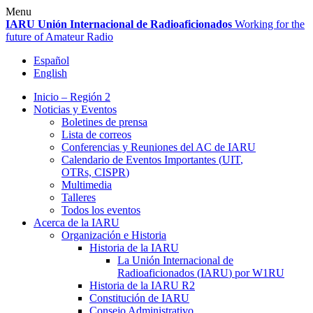
Skip
Menu
to
IARU
Unión Internacional de Radioaficionados
Working for the
content
future of Amateur Radio
Español
English
Inicio – Región 2
Noticias y Eventos
Boletines de prensa
Lista de correos
Conferencias y Reuniones del
AC
de
IARU
Calendario de Eventos Importantes (
UIT
,
OTRs,
CISPR
)
Multimedia
Talleres
Todos los eventos
Acerca de la
IARU
Organización e Historia
Historia de la
IARU
La Unión Internacional de
Radioaficionados (
IARU
) por
W1RU
Historia de la
IARU
R2
Constitución de
IARU
Consejo Administrativo