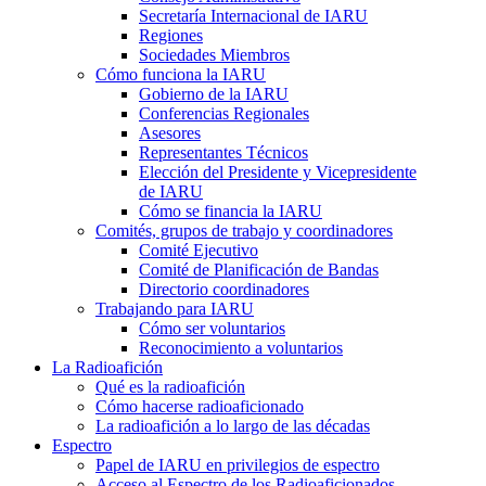
Secretaría Internacional de
IARU
Regiones
Sociedades Miembros
Cómo funciona la
IARU
Gobierno de la
IARU
Conferencias Regionales
Asesores
Representantes Técnicos
Elección del Presidente y Vicepresidente
de
IARU
Cómo se financia la
IARU
Comités, grupos de trabajo y coordinadores
Comité Ejecutivo
Comité de Planificación de Bandas
Directorio coordinadores
Trabajando para
IARU
Cómo ser voluntarios
Reconocimiento a voluntarios
La Radioafición
Qué es la radioafición
Cómo hacerse radioaficionado
La radioafición a lo largo de las décadas
Espectro
Papel de
IARU
en privilegios de espectro
Acceso al Espectro de los Radioaficionados