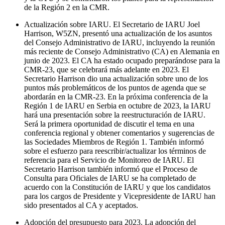
de la Región 2 en la
CMR
.
Actualización sobre
IARU
. El Secretario de
IARU
Joel
Harrison,
W5ZN
, presentó una actualización de los asuntos
del Consejo Administrativo de
IARU
, incluyendo la reunión
más reciente de Consejo Administrativo (
CA
) en Alemania en
junio de 2023. El
CA
ha estado ocupado preparándose para la
CMR-23
, que se celebrará más adelante en 2023. El
Secretario Harrison dio una actualización sobre uno de los
puntos más problemáticos de los puntos de agenda que se
abordarán en la
CMR-23
. En la próxima conferencia de la
Región 1 de
IARU
en Serbia en octubre de 2023, la
IARU
hará una presentación sobre la reestructuración de
IARU
.
Será la primera oportunidad de discutir el tema en una
conferencia regional y obtener comentarios y sugerencias de
las Sociedades Miembros de Región 1. También informó
sobre el esfuerzo para reescribir/actualizar los términos de
referencia para el Servicio de Monitoreo de
IARU
. El
Secretario Harrison también informó que el Proceso de
Consulta para Oficiales de
IARU
se ha completado de
acuerdo con la Constitución de
IARU
y que los candidatos
para los cargos de Presidente y Vicepresidente de
IARU
han
sido presentados al
CA
y aceptados.
Adopción del presupuesto para 2023. La adopción del