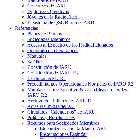
Radiofaros de
IARU
Concursos de
IARU
Diplomas Operativos
Jóvenes en la Radioafición
El sistema de
QSL
Buró de
IARU
Referencias
Planes de Bandas
Sociedades Miembros
Acceso al Espectro de los Radioaficionados
Operando en el extranjero
Manuales
Satélites
Constitución de
IARU
Constitución de
IARU
R2
Estatutos
IARU
R2
Procedimientos Operacionales Normales de
IARU
R2
Minutas Comité Ejecutivo
&
Asambleas Generales
IARU
R2
Archivo del Talleres de
IARU
R2
Actas resumidas del
AC
Circulares “Calendarios” de
IARU
Políticas y Resoluciones
Recursos para Sociedades Miembros
Lineamientos para la Marca
IARU
Presentaciones Estándar