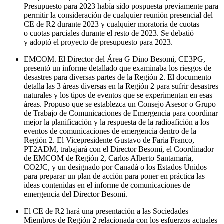
Presupuesto para 2023 había sido pospuesta previamente para
permitir la consideración de cualquier reunión presencial del
CE
de
R2
durante 2023 y cualquier moratoria de cuotas
o cuotas parciales durante el resto de 2023. Se debatió
y adoptó el proyecto de presupuesto para 2023.
EMCOM
. El Director del Área G Dino Besomi,
CE3PG
,
presentó un informe detallado que examinaba los riesgos de
desastres para diversas partes de la Región 2. El documento
detalla las 3 áreas diversas en la Región 2 para sufrir desastres
naturales y los tipos de eventos que se experimentan en esas
áreas. Propuso que se establezca un Consejo Asesor o Grupo
de Trabajo de Comunicaciones de Emergencia para coordinar
mejor la planificación y la respuesta de la radioafición a los
eventos de comunicaciones de emergencia dentro de la
Región 2. El Vicepresidente Gustavo de Faria Franco,
PT2ADM
, trabajará con el Director Besomi, el Coordinador
de
EMCOM
de Región 2, Carlos Alberto Santamaría,
CO2JC
, y un designado por Canadá o los Estados Unidos
para preparar un plan de acción para poner en práctica las
ideas contenidas en el informe de comunicaciones de
emergencia del Director Besomi.
El
CE
de
R2
hará una presentación a las Sociedades
Miembros de Región 2 relacionada con los esfuerzos actuales