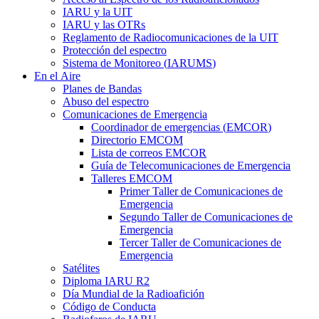
IARU
y la
UIT
IARU
y las OTRs
Reglamento de Radiocomunicaciones de la
UIT
Protección del espectro
Sistema de Monitoreo (
IARUMS
)
En el Aire
Planes de Bandas
Abuso del espectro
Comunicaciones de Emergencia
Coordinador de emergencias (
EMCOR
)
Directorio
EMCOM
Lista de correos
EMCOR
Guía de Telecomunicaciones de Emergencia
Talleres
EMCOM
Primer Taller de Comunicaciones de
Emergencia
Segundo Taller de Comunicaciones de
Emergencia
Tercer Taller de Comunicaciones de
Emergencia
Satélites
Diploma
IARU
R2
Día Mundial de la Radioafición
Código de Conducta