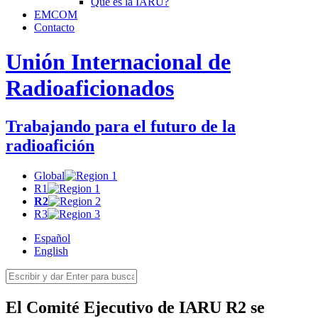
Qué es la
IARU
?
EMCOM
Contacto
Unión Internacional de
Radioaficionados
Trabajando para el futuro de la
radioafición
Global
R1
R2
R3
Español
English
El Comité Ejecutivo de
IARU
R2
se