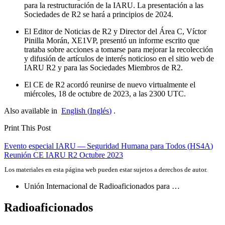
para la restructuración de la
IARU
. La presentación a las
Sociedades de
R2
se hará a principios de 2024.
El Editor de Noticias de
R2
y Director del Área C, Víctor
Pinilla Morán,
XE1VP
, presentó un informe escrito que
trataba sobre acciones a tomarse para mejorar la recolección
y difusión de artículos de interés noticioso en el sitio web de
IARU
R2
y para las Sociedades Miembros de
R2
.
El
CE
de
R2
acordó reunirse de nuevo virtualmente el
miércoles, 18 de octubre de 2023, a las 2300
UTC
.
Also available in
English
(
Inglés
)
.
Print This Post
Navegación
Evento especial
IARU
— Seguridad Humana para Todos (
HS4A
)
Reunión
CE
IARU
R2
Octubre 2023
de
Los materiales en esta página web pueden estar sujetos a derechos de autor.
entradas
Unión Internacional de Radioaficionados para …
Radioaficionados