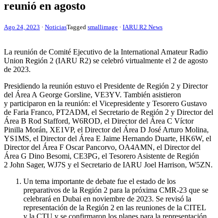
reunió en agosto
Ago 24, 2023
·
Noticias
Tagged
smallimage
·
IARU R2 News
La reunión de Comité Ejecutivo de la International Amateur Radio
Union Región 2 (
IARU
R2
) se celebró virtualmente el 2 de agosto
de 2023.
Presidiendo la reunión estuvo el Presidente de Región 2 y Director
del Área A George Gorsline,
VE3YV
. También asistieron
y participaron en la reunión: el Vicepresidente y Tesorero Gustavo
de Faria Franco,
PT2ADM
, el Secretario de Región 2 y Director del
Área B Rod Stafford,
W6ROD
, el Director del Área C Víctor
Pinilla Morán,
XE1VP
, el Director del Área D José Arturo Molina,
YS1MS
, el Director del Área E Jaime Hernando Duarte,
HK6W
, el
Director del Área F Oscar Pancorvo,
OA4AMN
, el Director del
Área G Dino Besomi,
CE3PG
, el Tesorero Asistente de Región
2 John Sager,
WJ7S
y el Secretario de
IARU
Joel Harrison,
W5ZN
.
Un tema importante de debate fue el estado de los
preparativos de la Región 2 para la próxima
CMR-23
que se
celebrará en Dubai en noviembre de 2023. Se revisó la
representación de la Región 2 en las reuniones de la
CITEL
y la
CTU
y se confirmaron los planes para la representación