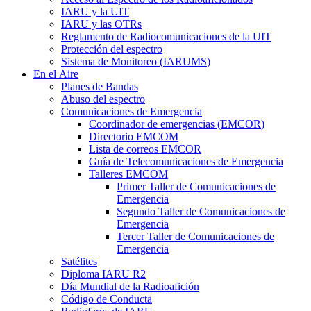
IARU
y la
UIT
IARU
y las OTRs
Reglamento de Radiocomunicaciones de la
UIT
Protección del espectro
Sistema de Monitoreo (
IARUMS
)
En el Aire
Planes de Bandas
Abuso del espectro
Comunicaciones de Emergencia
Coordinador de emergencias (
EMCOR
)
Directorio
EMCOM
Lista de correos
EMCOR
Guía de Telecomunicaciones de Emergencia
Talleres
EMCOM
Primer Taller de Comunicaciones de
Emergencia
Segundo Taller de Comunicaciones de
Emergencia
Tercer Taller de Comunicaciones de
Emergencia
Satélites
Diploma
IARU
R2
Día Mundial de la Radioafición
Código de Conducta