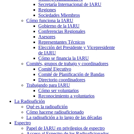
Secretaría Internacional de
IARU
Regiones
Sociedades Miembros
Cómo funciona la
IARU
Gobierno de la
IARU
Conferencias Regionales
Asesores
Representantes Técnicos
Elección del Presidente y Vicepresidente
de
IARU
Cómo se financia la
IARU
Comités, grupos de trabajo y coordinadores
Comité Ejecutivo
Comité de Planificación de Bandas
Directorio coordinadores
Trabajando para
IARU
Cómo ser voluntarios
Reconocimiento a voluntarios
La Radioafición
Qué es la radioafición
Cómo hacerse radioaficionado
La radioafición a lo largo de las décadas
Espectro
Papel de
IARU
en privilegios de espectro
Acceso al Espectro de los Radioaficionados