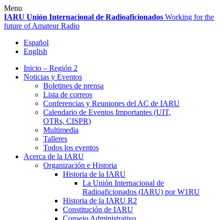
Skip
Menu
to
IARU
Unión Internacional de Radioaficionados
Working for the
content
future of Amateur Radio
Español
English
Inicio – Región 2
Noticias y Eventos
Boletines de prensa
Lista de correos
Conferencias y Reuniones del
AC
de
IARU
Calendario de Eventos Importantes (
UIT
,
OTRs,
CISPR
)
Multimedia
Talleres
Todos los eventos
Acerca de la
IARU
Organización e Historia
Historia de la
IARU
La Unión Internacional de
Radioaficionados (
IARU
) por
W1RU
Historia de la
IARU
R2
Constitución de
IARU
Consejo Administrativo