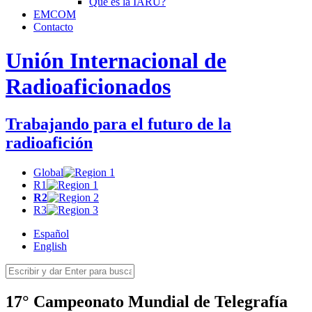
Qué es la
IARU
?
EMCOM
Contacto
Unión Internacional de
Radioaficionados
Trabajando para el futuro de la
radioafición
Global
R1
R2
R3
Español
English
17° Campeonato Mundial de Telegrafía