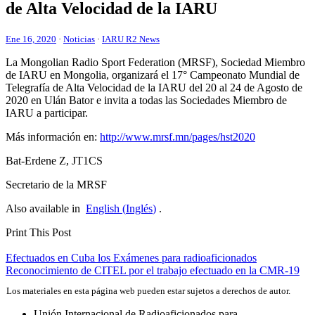
de Alta Velocidad de la
IARU
Ene 16, 2020
·
Noticias
·
IARU R2 News
La Mon
golian Radio Sport Federation (
MRSF
), Sociedad Miembro
de
IARU
en Mongolia, organizará el 17° Campeonato Mundial de
Telegrafía de Alta Velocidad de la
IARU
del 20 al 24 de Agosto de
2020 en Ulán Bator e invita a todas las Sociedades Miembro de
IARU
a participar.
Más información en:
http://​www​.mrsf​.mn/​p​a​g​e​s​/​h​s​t​2​020
Bat-Erdene Z,
JT1CS
Secretario de la
MRSF
Also available in
English
(
Inglés
)
.
Print This Post
Navegación
Efectuados en Cuba los Exámenes para radioaficionados
Reconocimiento de
CITEL
por el trabajo efectuado en la
CMR-19
de
Los materiales en esta página web pueden estar sujetos a derechos de autor.
entradas
Unión Internacional de Radioaficionados para …