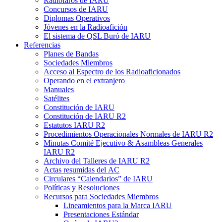
Radiofaros de
IARU
Concursos de
IARU
Diplomas Operativos
Jóvenes en la Radioafición
El sistema de
QSL
Buró de
IARU
Referencias
Planes de Bandas
Sociedades Miembros
Acceso al Espectro de los Radioaficionados
Operando en el extranjero
Manuales
Satélites
Constitución de
IARU
Constitución de
IARU
R2
Estatutos
IARU
R2
Procedimientos Operacionales Normales de
IARU
R2
Minutas Comité Ejecutivo
&
Asambleas Generales
IARU
R2
Archivo del Talleres de
IARU
R2
Actas resumidas del
AC
Circulares “Calendarios” de
IARU
Políticas y Resoluciones
Recursos para Sociedades Miembros
Lineamientos para la Marca
IARU
Presentaciones Estándar