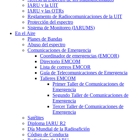
IARU
y la
UIT
IARU
y las OTRs
Reglamento de Radiocomunicaciones de la
UIT
Protección del espectro
Sistema de Monitoreo (
IARUMS
)
En el Aire
Planes de Bandas
Abuso del espectro
Comunicaciones de Emergencia
Coordinador de emergencias (
EMCOR
)
Directorio
EMCOM
Lista de correos
EMCOR
Guía de Telecomunicaciones de Emergencia
Talleres
EMCOM
Primer Taller de Comunicaciones de
Emergencia
Segundo Taller de Comunicaciones de
Emergencia
Tercer Taller de Comunicaciones de
Emergencia
Satélites
Diploma
IARU
R2
Día Mundial de la Radioafición
Código de Conducta