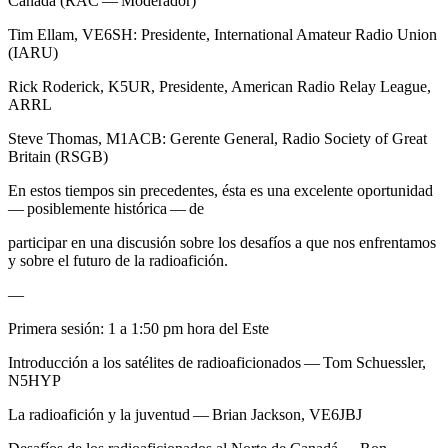
Canadá (
RAC
— Moderador)
Tim Ellam,
VE6SH
: Presidente, International Amateur Radio Union
(
IARU
)
Rick Roderick,
K5UR
, Presidente, American Radio Relay League,
ARRL
Steve Thomas,
M1ACB
: Gerente General, Radio Society of Great
Britain (
RSGB
)
En estos tiempos sin precedentes, ésta es una excelente oportunidad
— posiblemente histórica — de
participar en una discusión sobre los desafíos a que nos enfrentamos
y sobre el futuro de la radioafición.
—
Primera sesión: 1 a 1:50 pm hora del Este
Introducción a los satélites de radioaficionados — Tom Schuessler,
N5HYP
La radioafición y la juventud — Brian Jackson,
VE6JBJ