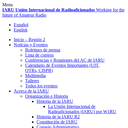
Skip
Menu
to
IARU
Unión Internacional de Radioaficionados
Working for the
content
future of Amateur Radio
Español
English
Inicio – Región 2
Noticias y Eventos
Boletines de prensa
Lista de correos
Conferencias y Reuniones del
AC
de
IARU
Calendario de Eventos Importantes (
UIT
,
OTRs,
CISPR
)
Multimedia
Talleres
Todos los eventos
Acerca de la
IARU
Organización e Historia
Historia de la
IARU
La Unión Internacional de
Radioaficionados (
IARU
) por
W1RU
Historia de la
IARU
R2
Constitución de
IARU
Consejo Administrativo