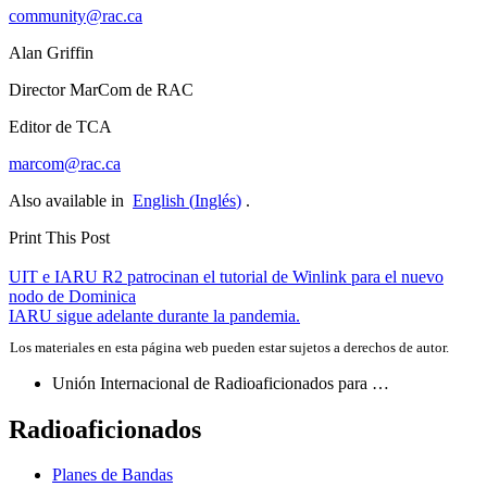
community@​rac.​ca
Alan Griffin
Director MarCom de
RAC
Editor de
TCA
marcom@​rac.​ca
Also available in
English
(
Inglés
)
.
Print This Post
Navegación
UIT
e
IARU
R2
patrocinan el tutorial de Winlink para el nuevo
nodo de Dominica
de
IARU
sigue adelante durante la pandemia.
entradas
Los materiales en esta página web pueden estar sujetos a derechos de autor.
Unión Internacional de Radioaficionados para …
Radioaficionados
Planes de Bandas