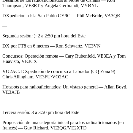
Desafíos de los radioaficionados al Norte de Canadá — Ron
Thompson,
VE8RT
y Angela Gerbrandt,
VYØYL
DXpedición a Isla San Pablo
CY9C
— Phil McBride,
VA3QR
—
Segunda sesión: ): 2 a 2:50 pm hora del Este
DX
por
FT8
en 6 metros — Ron Schwartz,
VE3VN
Concursos: Operación remota — Cary Rubenfeld,
VE3EA
y Tom
Haavisto,
VE3CX
VO2AC
: DXpedición de concurso a Labrador (
CQ
Zona 9) —
Chris Allingham,
VE3FU
/
VO2AC
Hotspots para radioaficionados: Un vistazo general — Allan Boyd,
VE3AJB
—
Tercera sesión: 3 a 3:50 pm hora del Este
Proposición de una categoría inicial para los radioaficionados (en
francés) — Guy Richard,
VE2QG
/
VE2XTD