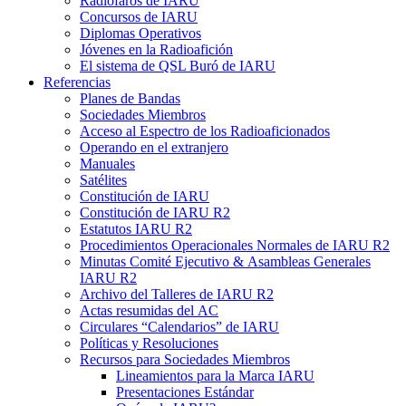
Radiofaros de
IARU
Concursos de
IARU
Diplomas Operativos
Jóvenes en la Radioafición
El sistema de
QSL
Buró de
IARU
Referencias
Planes de Bandas
Sociedades Miembros
Acceso al Espectro de los Radioaficionados
Operando en el extranjero
Manuales
Satélites
Constitución de
IARU
Constitución de
IARU
R2
Estatutos
IARU
R2
Procedimientos Operacionales Normales de
IARU
R2
Minutas Comité Ejecutivo
&
Asambleas Generales
IARU
R2
Archivo del Talleres de
IARU
R2
Actas resumidas del
AC
Circulares “Calendarios” de
IARU
Políticas y Resoluciones
Recursos para Sociedades Miembros
Lineamientos para la Marca
IARU
Presentaciones Estándar