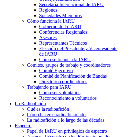
Secretaría Internacional de
IARU
Regiones
Sociedades Miembros
Cómo funciona la
IARU
Gobierno de la
IARU
Conferencias Regionales
Asesores
Representantes Técnicos
Elección del Presidente y Vicepresidente
de
IARU
Cómo se financia la
IARU
Comités, grupos de trabajo y coordinadores
Comité Ejecutivo
Comité de Planificación de Bandas
Directorio coordinadores
Trabajando para
IARU
Cómo ser voluntarios
Reconocimiento a voluntarios
La Radioafición
Qué es la radioafición
Cómo hacerse radioaficionado
La radioafición a lo largo de las décadas
Espectro
Papel de
IARU
en privilegios de espectro
Acceso al Espectro de los Radioaficionados