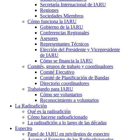
Secretaría Internacional de
IARU
Regiones
Sociedades Miembros
Cómo funciona la
IARU
Gobierno de la
IARU
Conferencias Regionales
Asesores
Representantes Técnicos
Elección del Presidente y Vicepresidente
de
IARU
Cómo se financia la
IARU
Comités, grupos de trabajo y coordinadores
Comité Ejecutivo
Comité de Planificación de Bandas
Directorio coordinadores
Trabajando para
IARU
Cómo ser voluntarios
Reconocimiento a voluntarios
La Radioafición
Qué es la radioafición
Cómo hacerse radioaficionado
La radioafición a lo largo de las décadas
Espectro
Papel de
IARU
en privilegios de espectro
Acceso al Espectro de los Radioaficionados