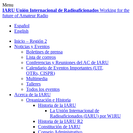
Skip
Menu
to
IARU
Unión Internacional de Radioaficionados
Working for the
content
future of Amateur Radio
Español
English
Inicio – Región 2
Noticias y Eventos
Boletines de prensa
Lista de correos
Conferencias y Reuniones del
AC
de
IARU
Calendario de Eventos Importantes (
UIT
,
OTRs,
CISPR
)
Multimedia
Talleres
Todos los eventos
Acerca de la
IARU
Organización e Historia
Historia de la
IARU
La Unión Internacional de
Radioaficionados (
IARU
) por
W1RU
Historia de la
IARU
R2
Constitución de
IARU
Consejo Administrativo