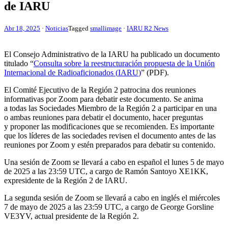
de
IARU
Abr 18, 2025
·
Noticias
Tagged
smallimage
·
IARU R2 News
El Consejo Administrativo de la
IARU
ha publicado un documento
titulado “
Consulta sobre la reestructuración propuesta de la Unión
Internacional de Radioaficionados (
IARU
)
” (
PDF
).
El Comité Ejecutivo de la Región 2 patrocina dos reuniones
informativas por Zoom para debatir este documento. Se anima
a todas las Sociedades Miembro de la Región 2 a participar en una
o ambas reuniones para debatir el documento, hacer preguntas
y proponer las modificaciones que se recomienden. Es importante
que los líderes de las sociedades revisen el documento antes de las
reuniones por Zoom y estén preparados para debatir su contenido.
Una sesión de Zoom se llevará a cabo en español el lunes 5 de mayo
de 2025 a las 23:59
UTC
, a cargo de Ramón Santoyo
XE1KK
,
expresidente de la Región 2 de
IARU
.
La segunda sesión de Zoom se llevará a cabo en inglés el miércoles
7 de mayo de 2025 a las 23:59
UTC
, a cargo de George Gorsline
VE3YV
, actual presidente de la Región 2.