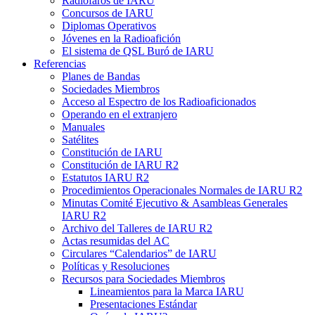
Radiofaros de
IARU
Concursos de
IARU
Diplomas Operativos
Jóvenes en la Radioafición
El sistema de
QSL
Buró de
IARU
Referencias
Planes de Bandas
Sociedades Miembros
Acceso al Espectro de los Radioaficionados
Operando en el extranjero
Manuales
Satélites
Constitución de
IARU
Constitución de
IARU
R2
Estatutos
IARU
R2
Procedimientos Operacionales Normales de
IARU
R2
Minutas Comité Ejecutivo
&
Asambleas Generales
IARU
R2
Archivo del Talleres de
IARU
R2
Actas resumidas del
AC
Circulares “Calendarios” de
IARU
Políticas y Resoluciones
Recursos para Sociedades Miembros
Lineamientos para la Marca
IARU
Presentaciones Estándar