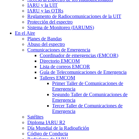
IARU
y la
UIT
IARU
y las OTRs
Reglamento de Radiocomunicaciones de la
UIT
Protección del espectro
Sistema de Monitoreo (
IARUMS
)
En el Aire
Planes de Bandas
Abuso del espectro
Comunicaciones de Emergencia
Coordinador de emergencias (
EMCOR
)
Directorio
EMCOM
Lista de correos
EMCOR
Guía de Telecomunicaciones de Emergencia
Talleres
EMCOM
Primer Taller de Comunicaciones de
Emergencia
Segundo Taller de Comunicaciones de
Emergencia
Tercer Taller de Comunicaciones de
Emergencia
Satélites
Diploma
IARU
R2
Día Mundial de la Radioafición
Código de Conducta