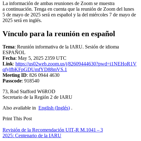
La información de ambas reuniones de Zoom se muestra
a continuación. Tenga en cuenta que la reunión de Zoom del lunes
5 de mayo de 2025 será en español y la del miércoles 7 de mayo de
2025 será en inglés.
Vínculo para la reunión en español
Tema
: Reunión informativa de la
IARU
. Sesión de idioma
ESPAÑOL
Fecha
: May 5, 2025 2359
UTC
Link
:
https://​us02web​.zoom​.us/​j​/​8​2​6​0​9​4​4​4​6​3​0​?​p​w​d​=​i​1​N​E​H​o​R​1​V​
q​f​y​l​f​b​K​F​p​G​D​U​m​f​Y​D​8​8​m​V​S.1
Meeting
ID
: 826 0944 4630
Passcode
: 918540
73, Rod Stafford
W6ROD
Secretario de la Región 2 de
IARU
Also available in
English
(
Inglés
)
.
Print This Post
Navegación
Revisión de la Recomendación
UIT
‑R M.1041 – 3
2025: Centenario de la
IARU
de