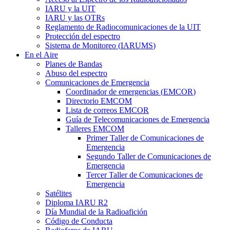
IARU
y la
UIT
IARU
y las OTRs
Reglamento de Radiocomunicaciones de la
UIT
Protección del espectro
Sistema de Monitoreo (
IARUMS
)
En el Aire
Planes de Bandas
Abuso del espectro
Comunicaciones de Emergencia
Coordinador de emergencias (
EMCOR
)
Directorio
EMCOM
Lista de correos
EMCOR
Guía de Telecomunicaciones de Emergencia
Talleres
EMCOM
Primer Taller de Comunicaciones de
Emergencia
Segundo Taller de Comunicaciones de
Emergencia
Tercer Taller de Comunicaciones de
Emergencia
Satélites
Diploma
IARU
R2
Día Mundial de la Radioafición
Código de Conducta