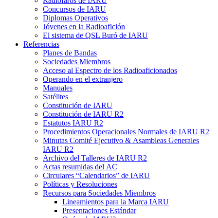
Radiofaros de
IARU
Concursos de
IARU
Diplomas Operativos
Jóvenes en la Radioafición
El sistema de
QSL
Buró de
IARU
Referencias
Planes de Bandas
Sociedades Miembros
Acceso al Espectro de los Radioaficionados
Operando en el extranjero
Manuales
Satélites
Constitución de
IARU
Constitución de
IARU
R2
Estatutos
IARU
R2
Procedimientos Operacionales Normales de
IARU
R2
Minutas Comité Ejecutivo
&
Asambleas Generales
IARU
R2
Archivo del Talleres de
IARU
R2
Actas resumidas del
AC
Circulares “Calendarios” de
IARU
Políticas y Resoluciones
Recursos para Sociedades Miembros
Lineamientos para la Marca
IARU
Presentaciones Estándar