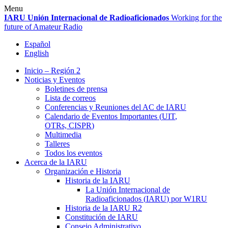
Skip
Menu
to
IARU
Unión Internacional de Radioaficionados
Working for the
content
future of Amateur Radio
Español
English
Inicio – Región 2
Noticias y Eventos
Boletines de prensa
Lista de correos
Conferencias y Reuniones del
AC
de
IARU
Calendario de Eventos Importantes (
UIT
,
OTRs,
CISPR
)
Multimedia
Talleres
Todos los eventos
Acerca de la
IARU
Organización e Historia
Historia de la
IARU
La Unión Internacional de
Radioaficionados (
IARU
) por
W1RU
Historia de la
IARU
R2
Constitución de
IARU
Consejo Administrativo