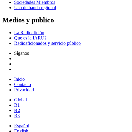
Sociedades Miembros
Uso de banda regional
Medios y público
La Radioafición
Que es la
IARU
?
Radioaficionados y servicio público
Síganos
Inicio
Contacto
Privacidad
Global
R1
R2
R3
Español
English