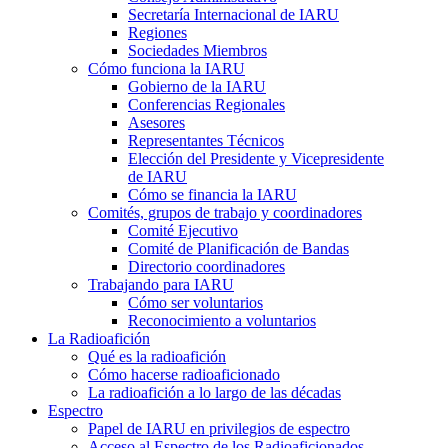
Secretaría Internacional de
IARU
Regiones
Sociedades Miembros
Cómo funciona la
IARU
Gobierno de la
IARU
Conferencias Regionales
Asesores
Representantes Técnicos
Elección del Presidente y Vicepresidente
de
IARU
Cómo se financia la
IARU
Comités, grupos de trabajo y coordinadores
Comité Ejecutivo
Comité de Planificación de Bandas
Directorio coordinadores
Trabajando para
IARU
Cómo ser voluntarios
Reconocimiento a voluntarios
La Radioafición
Qué es la radioafición
Cómo hacerse radioaficionado
La radioafición a lo largo de las décadas
Espectro
Papel de
IARU
en privilegios de espectro
Acceso al Espectro de los Radioaficionados