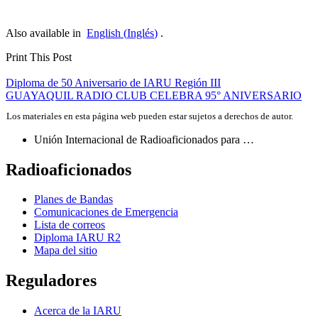
Also available in
English
(
Inglés
)
.
Print This Post
Navegación
Diploma de 50 Aniversario de
IARU
Región
III
GUAYAQUIL
RADIO
CLUB
CELEBRA
95°
ANIVERSARIO
de
Los materiales en esta página web pueden estar sujetos a derechos de autor.
entradas
Unión Internacional de Radioaficionados para …
Radioaficionados
Planes de Bandas
Comunicaciones de Emergencia
Lista de correos
Diploma
IARU
R2
Mapa del sitio
Reguladores
Acerca de la
IARU