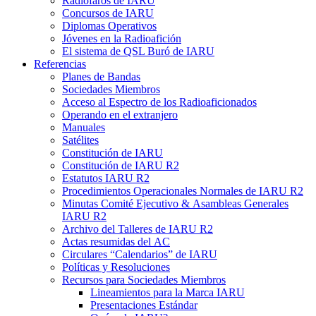
Radiofaros de
IARU
Concursos de
IARU
Diplomas Operativos
Jóvenes en la Radioafición
El sistema de
QSL
Buró de
IARU
Referencias
Planes de Bandas
Sociedades Miembros
Acceso al Espectro de los Radioaficionados
Operando en el extranjero
Manuales
Satélites
Constitución de
IARU
Constitución de
IARU
R2
Estatutos
IARU
R2
Procedimientos Operacionales Normales de
IARU
R2
Minutas Comité Ejecutivo
&
Asambleas Generales
IARU
R2
Archivo del Talleres de
IARU
R2
Actas resumidas del
AC
Circulares “Calendarios” de
IARU
Políticas y Resoluciones
Recursos para Sociedades Miembros
Lineamientos para la Marca
IARU
Presentaciones Estándar