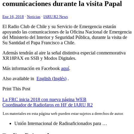
comunicaciones durante la visita Papal
Ene 16, 2018
·
Noticias
·
IARU R2 News
El Radio Club de Chile y su Servicio de Emergencia estarán
apoyando las comunicaciones de la Oficina Nacional de Emergencia
del Ministerio del Interior y Seguridad Pública, durante la visita de
Su Santidad el Papa Francisco a Chile.
Además tendrán al aire la señal distintiva especial conmemorativa
XR18PAX
en
SSB
y Modos Digitales.
Más información en Facebook
aquí
.
Also available in
English
(
Inglés
)
.
Print This Post
Navegación
La
FRC
inicia 2018 con nueva página
WEB
Coordinador de Radiofaros en
HF
de
IARU
R2
de
Los materiales en esta página web pueden estar sujetos a derechos de autor.
entradas
Unión Internacional de Radioaficionados para …