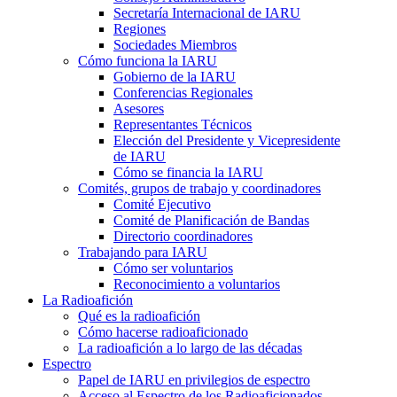
Secretaría Internacional de
IARU
Regiones
Sociedades Miembros
Cómo funciona la
IARU
Gobierno de la
IARU
Conferencias Regionales
Asesores
Representantes Técnicos
Elección del Presidente y Vicepresidente
de
IARU
Cómo se financia la
IARU
Comités, grupos de trabajo y coordinadores
Comité Ejecutivo
Comité de Planificación de Bandas
Directorio coordinadores
Trabajando para
IARU
Cómo ser voluntarios
Reconocimiento a voluntarios
La Radioafición
Qué es la radioafición
Cómo hacerse radioaficionado
La radioafición a lo largo de las décadas
Espectro
Papel de
IARU
en privilegios de espectro
Acceso al Espectro de los Radioaficionados