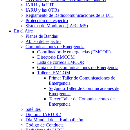
IARU
y la
UIT
IARU
y las OTRs
Reglamento de Radiocomunicaciones de la
UIT
Protección del espectro
Sistema de Monitoreo (
IARUMS
)
En el Aire
Planes de Bandas
Abuso del espectro
Comunicaciones de Emergencia
Coordinador de emergencias (
EMCOR
)
Directorio
EMCOM
Lista de correos
EMCOR
Guía de Telecomunicaciones de Emergencia
Talleres
EMCOM
Primer Taller de Comunicaciones de
Emergencia
Segundo Taller de Comunicaciones de
Emergencia
Tercer Taller de Comunicaciones de
Emergencia
Satélites
Diploma
IARU
R2
Día Mundial de la Radioafición
Código de Conducta