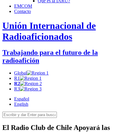
Qué es la
IARU
?
EMCOM
Contacto
Unión Internacional de
Radioaficionados
Trabajando para el futuro de la
radioafición
Global
R1
R2
R3
Español
English
El Radio Club de Chile Apoyará las