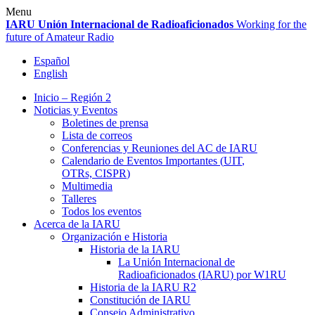
Skip
Menu
to
IARU
Unión Internacional de Radioaficionados
Working for the
content
future of Amateur Radio
Español
English
Inicio – Región 2
Noticias y Eventos
Boletines de prensa
Lista de correos
Conferencias y Reuniones del
AC
de
IARU
Calendario de Eventos Importantes (
UIT
,
OTRs,
CISPR
)
Multimedia
Talleres
Todos los eventos
Acerca de la
IARU
Organización e Historia
Historia de la
IARU
La Unión Internacional de
Radioaficionados (
IARU
) por
W1RU
Historia de la
IARU
R2
Constitución de
IARU
Consejo Administrativo