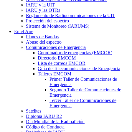
IARU
y la
UIT
IARU
y las OTRs
Reglamento de Radiocomunicaciones de la
UIT
Protección del espectro
Sistema de Monitoreo (
IARUMS
)
En el Aire
Planes de Bandas
Abuso del espectro
Comunicaciones de Emergencia
Coordinador de emergencias (
EMCOR
)
Directorio
EMCOM
Lista de correos
EMCOR
Guía de Telecomunicaciones de Emergencia
Talleres
EMCOM
Primer Taller de Comunicaciones de
Emergencia
Segundo Taller de Comunicaciones de
Emergencia
Tercer Taller de Comunicaciones de
Emergencia
Satélites
Diploma
IARU
R2
Día Mundial de la Radioafición
Código de Conducta