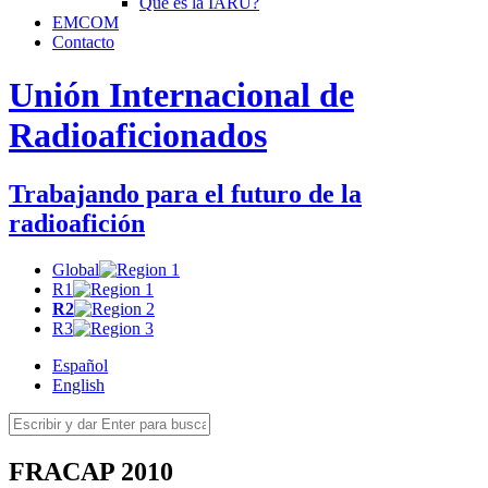
Qué es la
IARU
?
EMCOM
Contacto
Unión Internacional de
Radioaficionados
Trabajando para el futuro de la
radioafición
Global
R1
R2
R3
Español
English
FRACAP
2010