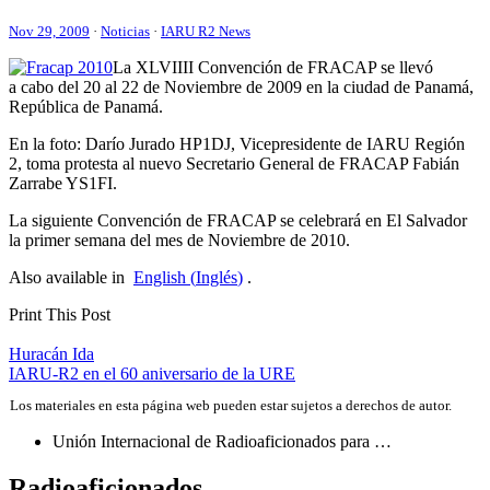
Nov 29, 2009
·
Noticias
·
IARU R2 News
La
XLVIIII
Convención de
FRACAP
se llevó
a cabo del 20 al 22 de Noviembre de 2009 en la ciudad de Panamá,
República de Panamá.
En la foto: Darío Jurado
HP1DJ
, Vicepresidente de
IARU
Región
2, toma protesta al nuevo Secretario General de
FRACAP
Fabián
Zarrabe
YS1FI
.
La siguiente Convención de
FRACAP
se celebrará en El Salvador
la primer semana del mes de Noviembre de 2010.
Also available in
English
(
Inglés
)
.
Print This Post
Navegación
Huracán Ida
IARU-R2
en el 60 aniversario de la
URE
de
Los materiales en esta página web pueden estar sujetos a derechos de autor.
entradas
Unión Internacional de Radioaficionados para …
Radioaficionados