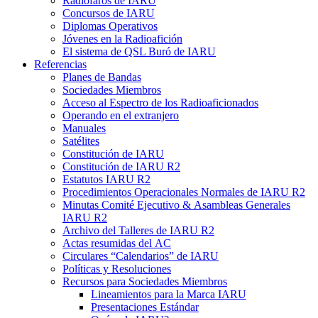
Radiofaros de
IARU
Concursos de
IARU
Diplomas Operativos
Jóvenes en la Radioafición
El sistema de
QSL
Buró de
IARU
Referencias
Planes de Bandas
Sociedades Miembros
Acceso al Espectro de los Radioaficionados
Operando en el extranjero
Manuales
Satélites
Constitución de
IARU
Constitución de
IARU
R2
Estatutos
IARU
R2
Procedimientos Operacionales Normales de
IARU
R2
Minutas Comité Ejecutivo
&
Asambleas Generales
IARU
R2
Archivo del Talleres de
IARU
R2
Actas resumidas del
AC
Circulares “Calendarios” de
IARU
Políticas y Resoluciones
Recursos para Sociedades Miembros
Lineamientos para la Marca
IARU
Presentaciones Estándar