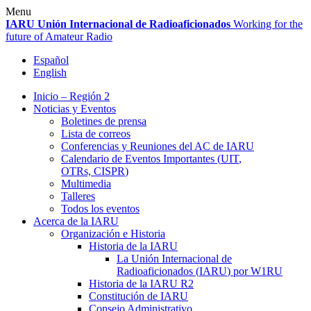
Skip
Menu
to
IARU
Unión Internacional de Radioaficionados
Working for the
content
future of Amateur Radio
Español
English
Inicio – Región 2
Noticias y Eventos
Boletines de prensa
Lista de correos
Conferencias y Reuniones del
AC
de
IARU
Calendario de Eventos Importantes (
UIT
,
OTRs,
CISPR
)
Multimedia
Talleres
Todos los eventos
Acerca de la
IARU
Organización e Historia
Historia de la
IARU
La Unión Internacional de
Radioaficionados (
IARU
) por
W1RU
Historia de la
IARU
R2
Constitución de
IARU
Consejo Administrativo