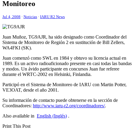
Monitoreo
Jul 4, 2008
·
Noticias
·
IARU R2 News
Juan Muñoz,
TG9AJR
, ha sido designado como Coordinador del
Sistema de Monitoreo de Región 2 en sustitución de Bill Zellers,
WA4FKI
(
SK
).
Juan comenzó como
SWL
en 1984 y obtuvo su licencia actual en
1989. Es un activo radioaficionado presente en casi todas las bandas
y modos. Un ávido participante en concursos Juan fue referee
durante el
WRTC-2002
en Helsinki, Finlandia.
Participó en el Sistema de Monitoreo de
IARU
con Martin Potter,
VE3OAT
, desde el año 2001.
Su información de contacto puede obtenerse en la sección de
Coordinadores:
http://​www​.iaru​-r2​.org/​c​o​o​r​d​i​n​a​d​o​r​es/
.
Also available in
English
(
Inglés
)
.
Print This Post