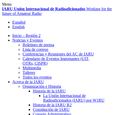
Skip
Menu
to
IARU
Unión Internacional de Radioaficionados
Working for the
content
future of Amateur Radio
Español
English
Inicio – Región 2
Noticias y Eventos
Boletines de prensa
Lista de correos
Conferencias y Reuniones del
AC
de
IARU
Calendario de Eventos Importantes (
UIT
,
OTRs,
CISPR
)
Multimedia
Talleres
Todos los eventos
Acerca de la
IARU
Organización e Historia
Historia de la
IARU
La Unión Internacional de
Radioaficionados (
IARU
) por
W1RU
Historia de la
IARU
R2
Constitución de
IARU
Consejo Administrativo