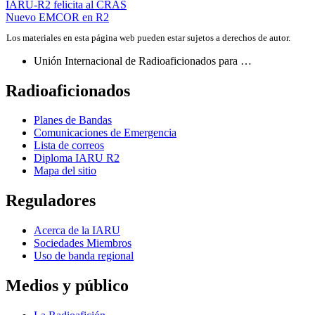
Navegación
IARU-R2
felicita al
CRAS
Nuevo
EMCOR
en
R2
de
Los materiales en esta página web pueden estar sujetos a derechos de autor.
entradas
Unión Internacional de Radioaficionados para …
Radioaficionados
Planes de Bandas
Comunicaciones de Emergencia
Lista de correos
Diploma
IARU
R2
Mapa del sitio
Reguladores
Acerca de la
IARU
Sociedades Miembros
Uso de banda regional
Medios y público