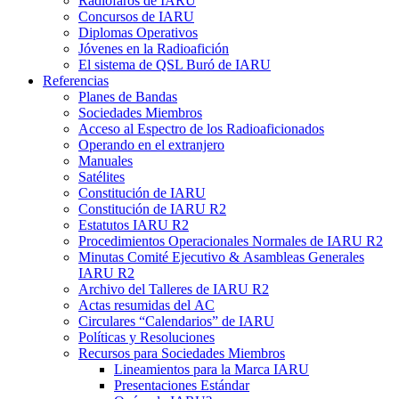
Radiofaros de
IARU
Concursos de
IARU
Diplomas Operativos
Jóvenes en la Radioafición
El sistema de
QSL
Buró de
IARU
Referencias
Planes de Bandas
Sociedades Miembros
Acceso al Espectro de los Radioaficionados
Operando en el extranjero
Manuales
Satélites
Constitución de
IARU
Constitución de
IARU
R2
Estatutos
IARU
R2
Procedimientos Operacionales Normales de
IARU
R2
Minutas Comité Ejecutivo
&
Asambleas Generales
IARU
R2
Archivo del Talleres de
IARU
R2
Actas resumidas del
AC
Circulares “Calendarios” de
IARU
Políticas y Resoluciones
Recursos para Sociedades Miembros
Lineamientos para la Marca
IARU
Presentaciones Estándar