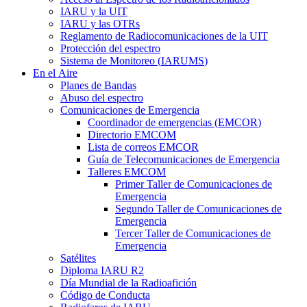
IARU
y la
UIT
IARU
y las OTRs
Reglamento de Radiocomunicaciones de la
UIT
Protección del espectro
Sistema de Monitoreo (
IARUMS
)
En el Aire
Planes de Bandas
Abuso del espectro
Comunicaciones de Emergencia
Coordinador de emergencias (
EMCOR
)
Directorio
EMCOM
Lista de correos
EMCOR
Guía de Telecomunicaciones de Emergencia
Talleres
EMCOM
Primer Taller de Comunicaciones de
Emergencia
Segundo Taller de Comunicaciones de
Emergencia
Tercer Taller de Comunicaciones de
Emergencia
Satélites
Diploma
IARU
R2
Día Mundial de la Radioafición
Código de Conducta