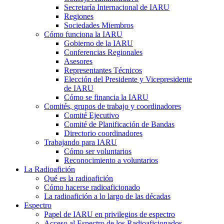
Secretaría Internacional de
IARU
Regiones
Sociedades Miembros
Cómo funciona la
IARU
Gobierno de la
IARU
Conferencias Regionales
Asesores
Representantes Técnicos
Elección del Presidente y Vicepresidente
de
IARU
Cómo se financia la
IARU
Comités, grupos de trabajo y coordinadores
Comité Ejecutivo
Comité de Planificación de Bandas
Directorio coordinadores
Trabajando para
IARU
Cómo ser voluntarios
Reconocimiento a voluntarios
La Radioafición
Qué es la radioafición
Cómo hacerse radioaficionado
La radioafición a lo largo de las décadas
Espectro
Papel de
IARU
en privilegios de espectro
Acceso al Espectro de los Radioaficionados