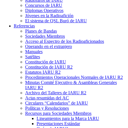
Radiofaros de
IARU
Concursos de
IARU
Diplomas Operativos
Jóvenes en la Radioafición
El sistema de
QSL
Buró de
IARU
Referencias
Planes de Bandas
Sociedades Miembros
Acceso al Espectro de los Radioaficionados
Operando en el extranjero
Manuales
Satélites
Constitución de
IARU
Constitución de
IARU
R2
Estatutos
IARU
R2
Procedimientos Operacionales Normales de
IARU
R2
Minutas Comité Ejecutivo
&
Asambleas Generales
IARU
R2
Archivo del Talleres de
IARU
R2
Actas resumidas del
AC
Circulares “Calendarios” de
IARU
Políticas y Resoluciones
Recursos para Sociedades Miembros
Lineamientos para la Marca
IARU
Presentaciones Estándar