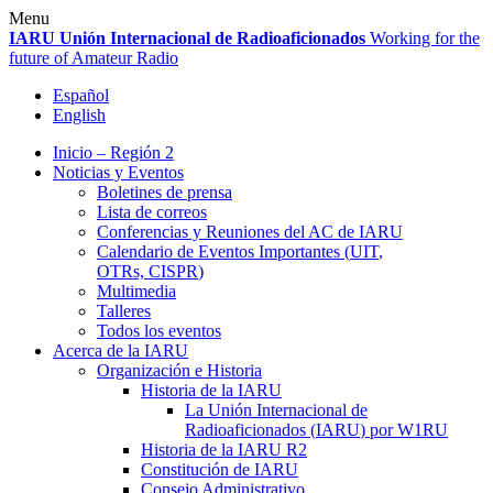
Skip
Menu
to
IARU
Unión Internacional de Radioaficionados
Working for the
content
future of Amateur Radio
Español
English
Inicio – Región 2
Noticias y Eventos
Boletines de prensa
Lista de correos
Conferencias y Reuniones del
AC
de
IARU
Calendario de Eventos Importantes (
UIT
,
OTRs,
CISPR
)
Multimedia
Talleres
Todos los eventos
Acerca de la
IARU
Organización e Historia
Historia de la
IARU
La Unión Internacional de
Radioaficionados (
IARU
) por
W1RU
Historia de la
IARU
R2
Constitución de
IARU
Consejo Administrativo