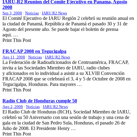
IARU-R2
Reunion del Comite Ejecutivo en Panama, Agosto
2008
Sep 3, 2008
·
Noticias
·
IARU R2 News
El Comité Ejecutivo de
IARU
Región 2 celebró su reunión anual en
la ciudad de Panamá, República de Panamá el pasado 30 y 31 de
Agosto del presente año. Se puede bajar el boletin de prensa
aqui. …
Print This Post
FRACAP
2008 en Tegucigalpa
Ago 11, 2008
·
Noticias
·
IARU R2 News
La Federación de Radioaficionados de Centroamérica,
FRACAP
,
invita a las Sociedades Miembro de
IARU
, radio clubes
y aficionados en lo individual a asistir a su
XLVIII
Convención
FRACAP
2008 que se celebrará el 3, 4 y 5 de Octubre de 2008 en
Tegucigalpa, Honduras. Para mayores …
Print This Post
Radio Club de Honduras cumple 50
Ago 2, 2008
·
Noticias
·
IARU R2 News
El Radio Club de Honduras (
RCH
), Sociedad Miembro de
IARU
,
celebró su 50 Aniversario con una sesión de trabajo y una cena de
gala en la ciudad de San Pedro Sula, Honduras, el pasado 26 de
Julio de 2008. El Presidente Henry …
Print This Post