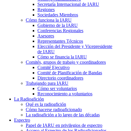
Secretaría Internacional de
IARU
Regiones
Sociedades Miembros
Cómo funciona la
IARU
Gobierno de la
IARU
Conferencias Regionales
Asesores
Representantes Técnicos
Elección del Presidente y Vicepresidente
de
IARU
Cómo se financia la
IARU
Comités, grupos de trabajo y coordinadores
Comité Ejecutivo
Comité de Planificación de Bandas
Directorio coordinadores
Trabajando para
IARU
Cómo ser voluntarios
Reconocimiento a voluntarios
La Radioafición
Qué es la radioafición
Cómo hacerse radioaficionado
La radioafición a lo largo de las décadas
Espectro
Papel de
IARU
en privilegios de espectro
Acceso al Espectro de los Radioaficionados