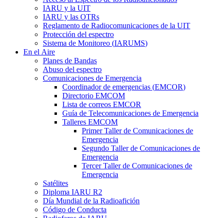
IARU
y la
UIT
IARU
y las OTRs
Reglamento de Radiocomunicaciones de la
UIT
Protección del espectro
Sistema de Monitoreo (
IARUMS
)
En el Aire
Planes de Bandas
Abuso del espectro
Comunicaciones de Emergencia
Coordinador de emergencias (
EMCOR
)
Directorio
EMCOM
Lista de correos
EMCOR
Guía de Telecomunicaciones de Emergencia
Talleres
EMCOM
Primer Taller de Comunicaciones de
Emergencia
Segundo Taller de Comunicaciones de
Emergencia
Tercer Taller de Comunicaciones de
Emergencia
Satélites
Diploma
IARU
R2
Día Mundial de la Radioafición
Código de Conducta