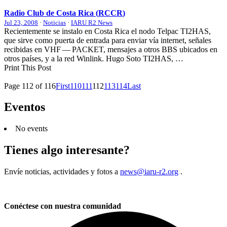
Radio Club de Costa Rica (
RCCR
)
Jul 23, 2008
·
Noticias
·
IARU R2 News
Recientemente se instalo en Costa Rica el nodo Telpac
TI2HAS
,
que sirve como puerta de entrada para enviar vía internet, señales
recibidas en
VHF
—
PACKET
, mensajes a otros
BBS
ubicados en
otros países, y a la red Winlink. Hugo Soto
TI2HAS
, …
Print This Post
Page 112 of 116
First
110
111
112
113
114
Last
Eventos
No events
Tienes algo interesante?
Envíe noticias, actividades y fotos a
news@iaru-r2.org
.
Conéctese con nuestra comunidad