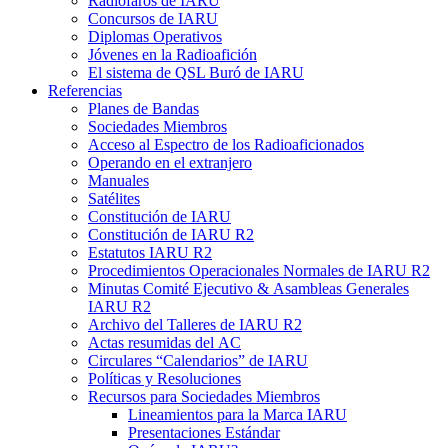
Radiofaros de
IARU
Concursos de
IARU
Diplomas Operativos
Jóvenes en la Radioafición
El sistema de
QSL
Buró de
IARU
Referencias
Planes de Bandas
Sociedades Miembros
Acceso al Espectro de los Radioaficionados
Operando en el extranjero
Manuales
Satélites
Constitución de
IARU
Constitución de
IARU
R2
Estatutos
IARU
R2
Procedimientos Operacionales Normales de
IARU
R2
Minutas Comité Ejecutivo
&
Asambleas Generales
IARU
R2
Archivo del Talleres de
IARU
R2
Actas resumidas del
AC
Circulares “Calendarios” de
IARU
Políticas y Resoluciones
Recursos para Sociedades Miembros
Lineamientos para la Marca
IARU
Presentaciones Estándar