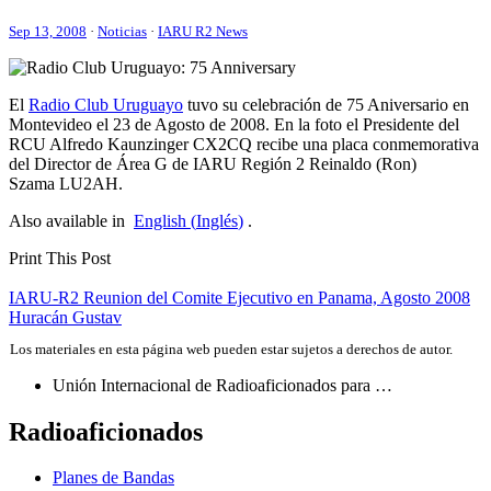
Sep 13, 2008
·
Noticias
·
IARU R2 News
El
Radio Club Uruguayo
tuvo su celebración de 75 Aniversario en
Montevideo el 23 de Agosto de 2008. En la foto el Presidente del
RCU
Alfredo Kaunzinger
CX2CQ
recibe una placa conmemorativa
del Director de Área G de
IARU
Región 2 Reinaldo (Ron)
Szama
LU2AH
.
Also available in
English
(
Inglés
)
.
Print This Post
Navegación
IARU-R2
Reunion del Comite Ejecutivo en Panama, Agosto 2008
Huracán Gustav
de
Los materiales en esta página web pueden estar sujetos a derechos de autor.
entradas
Unión Internacional de Radioaficionados para …
Radioaficionados
Planes de Bandas