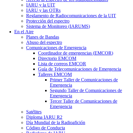
IARU
y la
UIT
IARU
y las OTRs
Reglamento de Radiocomunicaciones de la
UIT
Protección del espectro
Sistema de Monitoreo (
IARUMS
)
En el Aire
Planes de Bandas
Abuso del espectro
Comunicaciones de Emergencia
Coordinador de emergencias (
EMCOR
)
Directorio
EMCOM
Lista de correos
EMCOR
Guía de Telecomunicaciones de Emergencia
Talleres
EMCOM
Primer Taller de Comunicaciones de
Emergencia
Segundo Taller de Comunicaciones de
Emergencia
Tercer Taller de Comunicaciones de
Emergencia
Satélites
Diploma
IARU
R2
Día Mundial de la Radioafición
Código de Conducta