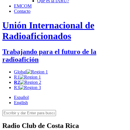
Qué es la
IARU
?
EMCOM
Contacto
Unión Internacional de
Radioaficionados
Trabajando para el futuro de la
radioafición
Global
R1
R2
R3
Español
English
Radio Club de Costa Rica