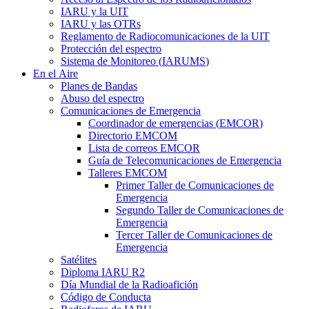
IARU
y la
UIT
IARU
y las OTRs
Reglamento de Radiocomunicaciones de la
UIT
Protección del espectro
Sistema de Monitoreo (
IARUMS
)
En el Aire
Planes de Bandas
Abuso del espectro
Comunicaciones de Emergencia
Coordinador de emergencias (
EMCOR
)
Directorio
EMCOM
Lista de correos
EMCOR
Guía de Telecomunicaciones de Emergencia
Talleres
EMCOM
Primer Taller de Comunicaciones de
Emergencia
Segundo Taller de Comunicaciones de
Emergencia
Tercer Taller de Comunicaciones de
Emergencia
Satélites
Diploma
IARU
R2
Día Mundial de la Radioafición
Código de Conducta