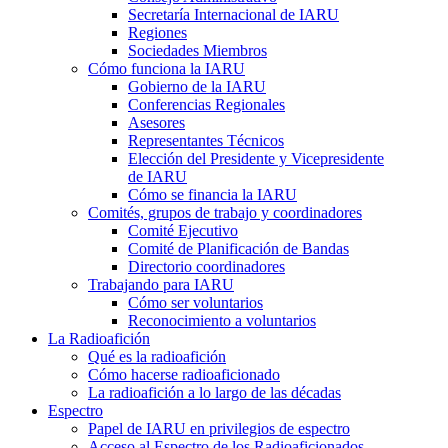
Secretaría Internacional de
IARU
Regiones
Sociedades Miembros
Cómo funciona la
IARU
Gobierno de la
IARU
Conferencias Regionales
Asesores
Representantes Técnicos
Elección del Presidente y Vicepresidente
de
IARU
Cómo se financia la
IARU
Comités, grupos de trabajo y coordinadores
Comité Ejecutivo
Comité de Planificación de Bandas
Directorio coordinadores
Trabajando para
IARU
Cómo ser voluntarios
Reconocimiento a voluntarios
La Radioafición
Qué es la radioafición
Cómo hacerse radioaficionado
La radioafición a lo largo de las décadas
Espectro
Papel de
IARU
en privilegios de espectro
Acceso al Espectro de los Radioaficionados