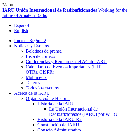
Skip
Menu
to
IARU
Unión Internacional de Radioaficionados
Working for the
content
future of Amateur Radio
Español
English
Inicio – Región 2
Noticias y Eventos
Boletines de prensa
Lista de correos
Conferencias y Reuniones del
AC
de
IARU
Calendario de Eventos Importantes (
UIT
,
OTRs,
CISPR
)
Multimedia
Talleres
Todos los eventos
Acerca de la
IARU
Organización e Historia
Historia de la
IARU
La Unión Internacional de
Radioaficionados (
IARU
) por
W1RU
Historia de la
IARU
R2
Constitución de
IARU
Consejo Administrativo