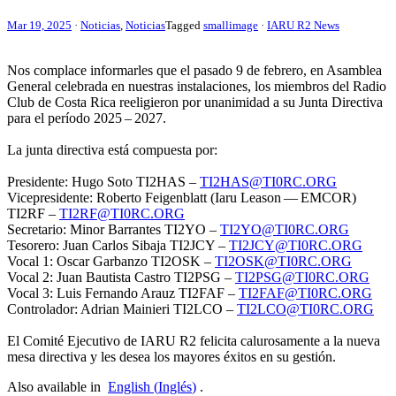
Mar 19, 2025
·
Noticias
,
Noticias
Tagged
smallimage
·
IARU R2 News
Nos complace informarles que el pasado 9 de febrero, en Asamblea
General celebrada en nuestras instalaciones, los miembros del Radio
Club de Costa Rica reeligieron por unanimidad a su Junta Directiva
para el período 2025 – 2027.
La junta directiva está compuesta por:
Presidente: Hugo Soto
TI2HAS
–
TI2HAS
@​TI0RC.​ORG
Vicepresidente: Roberto Feigenblatt (Iaru Leason —
EMCOR
)
TI2RF
–
TI2RF
@​TI0RC.​ORG
Secretario: Minor Barrantes
TI2YO
–
TI2YO
@​TI0RC.​ORG
Tesorero: Juan Carlos Sibaja
TI2JCY
–
TI2JCY
@​TI0RC.​ORG
Vocal 1: Oscar Garbanzo
TI2OSK
–
TI2OSK
@​TI0RC.​ORG
Vocal 2: Juan Bautista Castro
TI2PSG
–
TI2PSG
@​TI0RC.​ORG
Vocal 3: Luis Fernando Arauz
TI2FAF
–
TI2FAF
@​TI0RC.​ORG
Controlador: Adrian Mainieri
TI2LCO
–
TI2LCO
@​TI0RC.​ORG
El Comité Ejecutivo de
IARU
R2
felicita calurosamente a la nueva
mesa directiva y les desea los mayores éxitos en su gestión.
Also available in
English
(
Inglés
)
.