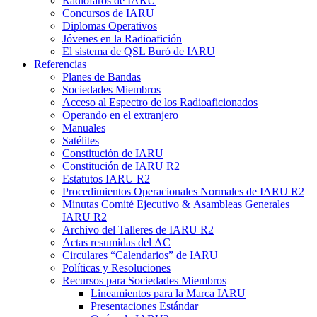
Radiofaros de
IARU
Concursos de
IARU
Diplomas Operativos
Jóvenes en la Radioafición
El sistema de
QSL
Buró de
IARU
Referencias
Planes de Bandas
Sociedades Miembros
Acceso al Espectro de los Radioaficionados
Operando en el extranjero
Manuales
Satélites
Constitución de
IARU
Constitución de
IARU
R2
Estatutos
IARU
R2
Procedimientos Operacionales Normales de
IARU
R2
Minutas Comité Ejecutivo
&
Asambleas Generales
IARU
R2
Archivo del Talleres de
IARU
R2
Actas resumidas del
AC
Circulares “Calendarios” de
IARU
Políticas y Resoluciones
Recursos para Sociedades Miembros
Lineamientos para la Marca
IARU
Presentaciones Estándar