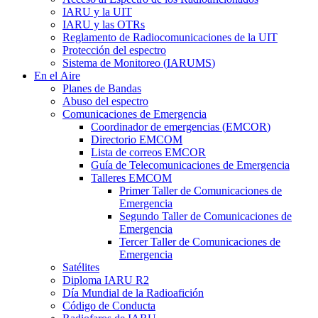
IARU
y la
UIT
IARU
y las OTRs
Reglamento de Radiocomunicaciones de la
UIT
Protección del espectro
Sistema de Monitoreo (
IARUMS
)
En el Aire
Planes de Bandas
Abuso del espectro
Comunicaciones de Emergencia
Coordinador de emergencias (
EMCOR
)
Directorio
EMCOM
Lista de correos
EMCOR
Guía de Telecomunicaciones de Emergencia
Talleres
EMCOM
Primer Taller de Comunicaciones de
Emergencia
Segundo Taller de Comunicaciones de
Emergencia
Tercer Taller de Comunicaciones de
Emergencia
Satélites
Diploma
IARU
R2
Día Mundial de la Radioafición
Código de Conducta