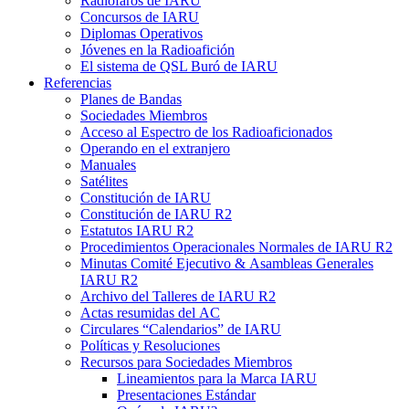
Radiofaros de
IARU
Concursos de
IARU
Diplomas Operativos
Jóvenes en la Radioafición
El sistema de
QSL
Buró de
IARU
Referencias
Planes de Bandas
Sociedades Miembros
Acceso al Espectro de los Radioaficionados
Operando en el extranjero
Manuales
Satélites
Constitución de
IARU
Constitución de
IARU
R2
Estatutos
IARU
R2
Procedimientos Operacionales Normales de
IARU
R2
Minutas Comité Ejecutivo
&
Asambleas Generales
IARU
R2
Archivo del Talleres de
IARU
R2
Actas resumidas del
AC
Circulares “Calendarios” de
IARU
Políticas y Resoluciones
Recursos para Sociedades Miembros
Lineamientos para la Marca
IARU
Presentaciones Estándar