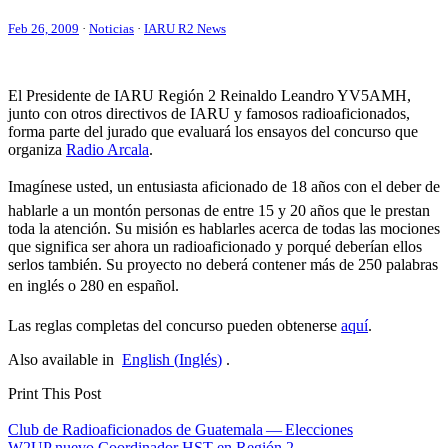
Feb 26, 2009
·
Noticias
·
IARU R2 News
El Presidente de
IARU
Región 2 Reinaldo Leandro
YV5AMH
,
junto con otros directivos de
IARU
y famosos radioaficionados,
forma parte del jurado que evaluará los ensayos del concurso que
organiza
Radio Arcala
.
Imagínese usted, un entusiasta aficionado de 18 años con el deber de
hablarle a un montón personas de entre 15 y 20 años que le prestan
toda la atención. Su misión es hablarles acerca de todas las mociones
que significa ser ahora un radioaficionado y porqué deberían ellos
serlos también. Su proyecto no deberá contener más de 250 palabras
en inglés o 280 en español.
Las reglas completas del concurso pueden obtenerse
aquí
.
Also available in
English
(
Inglés
)
.
Print This Post
Navegación
Club de Radioaficionados de Guatemala — Elecciones
W2UP
nuevo Coordinador
HST
en Región 2