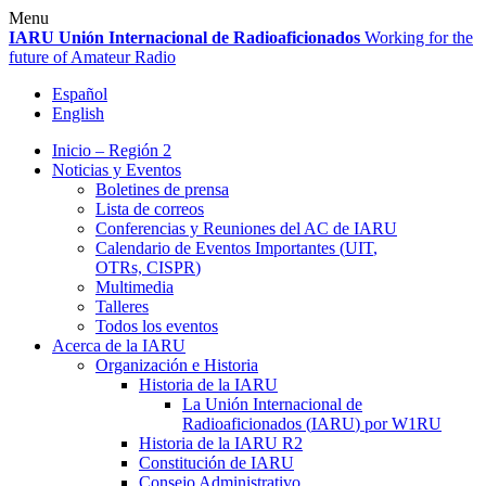
Skip
Menu
to
IARU
Unión Internacional de Radioaficionados
Working for the
content
future of Amateur Radio
Español
English
Inicio – Región 2
Noticias y Eventos
Boletines de prensa
Lista de correos
Conferencias y Reuniones del
AC
de
IARU
Calendario de Eventos Importantes (
UIT
,
OTRs,
CISPR
)
Multimedia
Talleres
Todos los eventos
Acerca de la
IARU
Organización e Historia
Historia de la
IARU
La Unión Internacional de
Radioaficionados (
IARU
) por
W1RU
Historia de la
IARU
R2
Constitución de
IARU
Consejo Administrativo