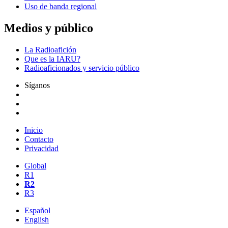
Uso de banda regional
Medios y público
La Radioafición
Que es la
IARU
?
Radioaficionados y servicio público
Síganos
Inicio
Contacto
Privacidad
Global
R1
R2
R3
Español
English