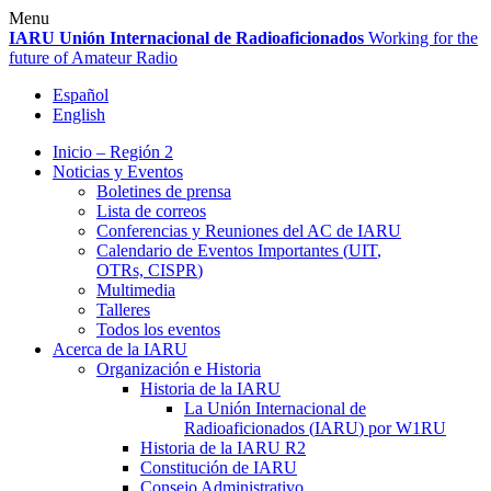
Skip
Menu
to
IARU
Unión Internacional de Radioaficionados
Working for the
content
future of Amateur Radio
Español
English
Inicio – Región 2
Noticias y Eventos
Boletines de prensa
Lista de correos
Conferencias y Reuniones del
AC
de
IARU
Calendario de Eventos Importantes (
UIT
,
OTRs,
CISPR
)
Multimedia
Talleres
Todos los eventos
Acerca de la
IARU
Organización e Historia
Historia de la
IARU
La Unión Internacional de
Radioaficionados (
IARU
) por
W1RU
Historia de la
IARU
R2
Constitución de
IARU
Consejo Administrativo