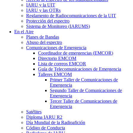
IARU
y la
UIT
IARU
y las OTRs
Reglamento de Radiocomunicaciones de la
UIT
Protección del espectro
Sistema de Monitoreo (
IARUMS
)
En el Aire
Planes de Bandas
Abuso del espectro
Comunicaciones de Emergencia
Coordinador de emergencias (
EMCOR
)
Directorio
EMCOM
Lista de correos
EMCOR
Guía de Telecomunicaciones de Emergencia
Talleres
EMCOM
Primer Taller de Comunicaciones de
Emergencia
Segundo Taller de Comunicaciones de
Emergencia
Tercer Taller de Comunicaciones de
Emergencia
Satélites
Diploma
IARU
R2
Día Mundial de la Radioafición
Código de Conducta