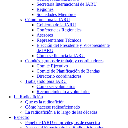
Secretaría Internacional de
IARU
Regiones
Sociedades Miembros
Cómo funciona la
IARU
Gobierno de la
IARU
Conferencias Regionales
Asesores
Representantes Técnicos
Elección del Presidente y Vicepresidente
de
IARU
Cómo se financia la
IARU
Comités, grupos de trabajo y coordinadores
Comité Ejecutivo
Comité de Planificación de Bandas
Directorio coordinadores
Trabajando para
IARU
Cómo ser voluntarios
Reconocimiento a voluntarios
La Radioafición
Qué es la radioafición
Cómo hacerse radioaficionado
La radioafición a lo largo de las décadas
Espectro
Papel de
IARU
en privilegios de espectro
Acceso al Espectro de los Radioaficionados