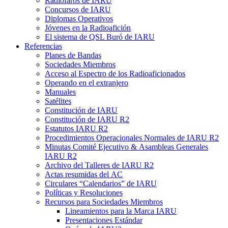
Radiofaros de
IARU
Concursos de
IARU
Diplomas Operativos
Jóvenes en la Radioafición
El sistema de
QSL
Buró de
IARU
Referencias
Planes de Bandas
Sociedades Miembros
Acceso al Espectro de los Radioaficionados
Operando en el extranjero
Manuales
Satélites
Constitución de
IARU
Constitución de
IARU
R2
Estatutos
IARU
R2
Procedimientos Operacionales Normales de
IARU
R2
Minutas Comité Ejecutivo
&
Asambleas Generales
IARU
R2
Archivo del Talleres de
IARU
R2
Actas resumidas del
AC
Circulares “Calendarios” de
IARU
Políticas y Resoluciones
Recursos para Sociedades Miembros
Lineamientos para la Marca
IARU
Presentaciones Estándar