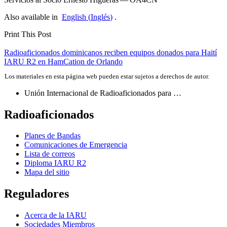
Also available in
English
(
Inglés
)
.
Print This Post
Navegación
Radioaficionados dominicanos reciben equipos donados para Haití
IARU
R2
en HamCation de Orlando
de
Los materiales en esta página web pueden estar sujetos a derechos de autor.
entradas
Unión Internacional de Radioaficionados para …
Radioaficionados
Planes de Bandas
Comunicaciones de Emergencia
Lista de correos
Diploma
IARU
R2
Mapa del sitio
Reguladores
Acerca de la
IARU
Sociedades Miembros