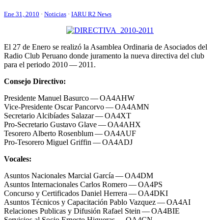
Ene 31, 2010
·
Noticias
·
IARU R2 News
El 27 de Enero se realizó la Asamblea Ordinaria de Asociados del
Radio Club Peruano donde juramento la nueva directiva del club
para el periodo 2010 — 2011.
Consejo Directivo:
Presidente Manuel Basurco —
OA4AHW
Vice-Presidente Oscar Pancorvo —
OA4AMN
Secretario Alcibíades Salazar —
OA4XT
Pro-Secretario Gustavo Glave —
OA4AHX
Tesorero Alberto Rosenblum —
OA4AUF
Pro-Tesorero Miguel Griffin —
OA4ADJ
Vocales:
Asuntos Nacionales Marcial García —
OA4DM
Asuntos Internacionales Carlos Romero —
OA4PS
Concurso y Certificados Daniel Herrera —
OA4DKI
Asuntos Técnicos y Capacitación Pablo Vazquez —
OA4AI
Relaciones Publicas y Difusión Rafael Stein —
OA4BIE
Servicios al Socio Ernesto Higueras —
OA4CN