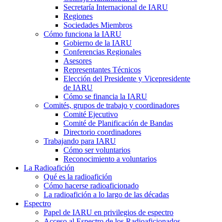
Secretaría Internacional de
IARU
Regiones
Sociedades Miembros
Cómo funciona la
IARU
Gobierno de la
IARU
Conferencias Regionales
Asesores
Representantes Técnicos
Elección del Presidente y Vicepresidente
de
IARU
Cómo se financia la
IARU
Comités, grupos de trabajo y coordinadores
Comité Ejecutivo
Comité de Planificación de Bandas
Directorio coordinadores
Trabajando para
IARU
Cómo ser voluntarios
Reconocimiento a voluntarios
La Radioafición
Qué es la radioafición
Cómo hacerse radioaficionado
La radioafición a lo largo de las décadas
Espectro
Papel de
IARU
en privilegios de espectro
Acceso al Espectro de los Radioaficionados