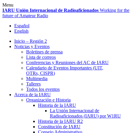
Skip
Menu
to
IARU
Unión Internacional de Radioaficionados
Working for the
content
future of Amateur Radio
Español
English
Inicio – Región 2
Noticias y Eventos
Boletines de prensa
Lista de correos
Conferencias y Reuniones del
AC
de
IARU
Calendario de Eventos Importantes (
UIT
,
OTRs,
CISPR
)
Multimedia
Talleres
Todos los eventos
Acerca de la
IARU
Organización e Historia
Historia de la
IARU
La Unión Internacional de
Radioaficionados (
IARU
) por
W1RU
Historia de la
IARU
R2
Constitución de
IARU
Consejo Administrativo