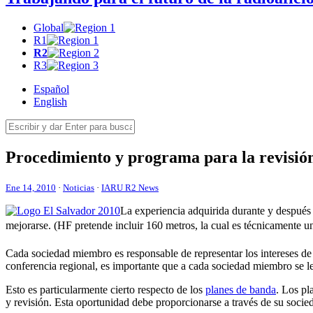
Global
R1
R2
R3
Español
English
Procedimiento y programa para la revisión
Ene 14, 2010
·
Noticias
·
IARU R2 News
La experiencia adquirida durante y después d
mejorarse. (
HF
 pretende incluir 160 metros, la cual es técnicamente
Cada sociedad miembro es responsable de representar los intereses de
conferencia regional, es importante que a cada sociedad miembro se l
Esto es particularmente cierto respecto de los
planes de banda
. Los pl
y revisión. Esta oportunidad debe proporcionarse a través de su soc