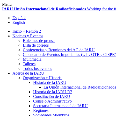
Skip
Menu
to
IARU
Unión Internacional de Radioaficionados
Working for the f
content
Español
English
Inicio – Región 2
Noticias y Eventos
Boletines de prensa
Lista de correos
Conferencias y Reuniones del
AC
de
IARU
Calendario de Eventos Importantes (
UIT
, OTRs,
CISPR
Multimedia
Talleres
Todos los eventos
Acerca de la
IARU
Organización e Historia
Historia de la
IARU
La Unión Internacional de Radioaficionados
Historia de la
IARU
R2
Constitución de
IARU
Consejo Administrativo
Secretaría Internacional de
IARU
Regiones
Sociedades Miembros