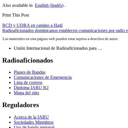
Also available in
English
(
Inglés
)
.
Print This Post
Navegación
RCD
y
UDRA
en camino a Haití
Radioaficionados dominicanos establecen comunicaciones por radio e
de
Los materiales en esta página web pueden estar sujetos a derechos de autor.
entradas
Unión Internacional de Radioaficionados para …
Radioaficionados
Planes de Bandas
Comunicaciones de Emergencia
Lista de correos
Diploma
IARU
R2
Mapa del sitio
Reguladores
Acerca de la
IARU
Sociedades Miembros
Uso de banda regional