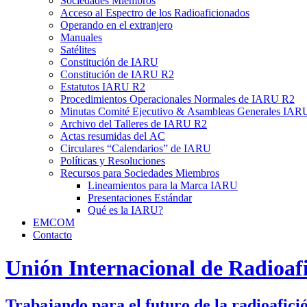
Sociedades Miembros
Acceso al Espectro de los Radioaficionados
Operando en el extranjero
Manuales
Satélites
Constitución de
IARU
Constitución de
IARU
R2
Estatutos
IARU
R2
Procedimientos Operacionales Normales de
IARU
R2
Minutas Comité Ejecutivo
&
Asambleas Generales
IAR
Archivo del Talleres de
IARU
R2
Actas resumidas del
AC
Circulares “Calendarios” de
IARU
Políticas y Resoluciones
Recursos para Sociedades Miembros
Lineamientos para la Marca
IARU
Presentaciones Estándar
Qué es la
IARU
?
EMCOM
Contacto
Unión Internacional de Radioaf
Trabajando para el futuro de la radioafici