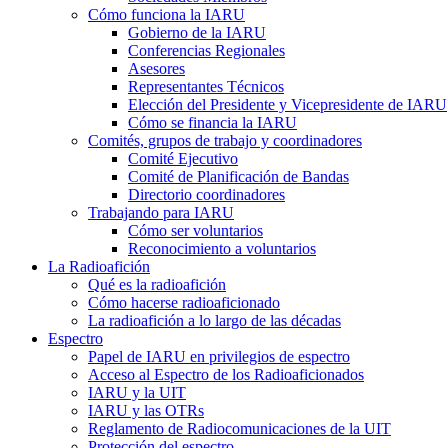
Cómo funciona la
IARU
Gobierno de la
IARU
Conferencias Regionales
Asesores
Representantes Técnicos
Elección del Presidente y Vicepresidente de
IARU
Cómo se financia la
IARU
Comités, grupos de trabajo y coordinadores
Comité Ejecutivo
Comité de Planificación de Bandas
Directorio coordinadores
Trabajando para
IARU
Cómo ser voluntarios
Reconocimiento a voluntarios
La Radioafición
Qué es la radioafición
Cómo hacerse radioaficionado
La radioafición a lo largo de las décadas
Espectro
Papel de
IARU
en privilegios de espectro
Acceso al Espectro de los Radioaficionados
IARU
y la
UIT
IARU
y las OTRs
Reglamento de Radiocomunicaciones de la
UIT
Protección del espectro