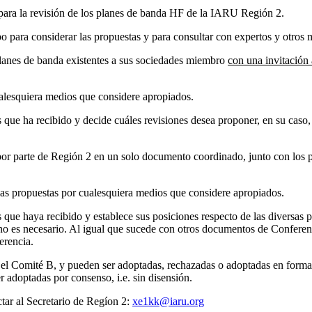
para la revisión de los planes de banda
HF
de la
IARU
Región 2.
 para considerar las propuestas y para consultar con expertos y otros m
lanes de banda existentes a sus sociedades miembro
con una invitación 
alesquiera medios que considere apropiados.
que ha recibido y decide cuáles revisiones desea proponer, en su caso
por parte de Región 2 en un solo documento coordinado, junto con los
las propuestas por cualesquiera medios que considere apropiados.
ue haya recibido y establece sus posiciones respecto de las diversas p
o no es necesario. Al igual que sucede con otros documentos de Confere
erencia.
en el Comité B, y pueden ser adoptadas, rechazadas o adoptadas en fo
 adoptadas por consenso, i.e. sin disensión.
ctar al Secretario de Regíon 2:
xe1kk@​iaru.​org