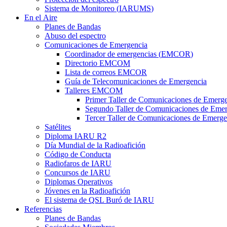
Sistema de Monitoreo (
IARUMS
)
En el Aire
Planes de Bandas
Abuso del espectro
Comunicaciones de Emergencia
Coordinador de emergencias (
EMCOR
)
Directorio
EMCOM
Lista de correos
EMCOR
Guía de Telecomunicaciones de Emergencia
Talleres
EMCOM
Primer Taller de Comunicaciones de Emerg
Segundo Taller de Comunicaciones de Emer
Tercer Taller de Comunicaciones de Emerge
Satélites
Diploma
IARU
R2
Día Mundial de la Radioafición
Código de Conducta
Radiofaros de
IARU
Concursos de
IARU
Diplomas Operativos
Jóvenes en la Radioafición
El sistema de
QSL
Buró de
IARU
Referencias
Planes de Bandas