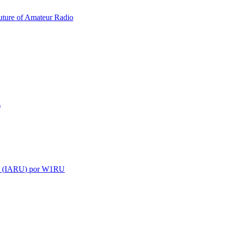
uture of Amateur Radio
)
 (
IARU
) por
W1RU