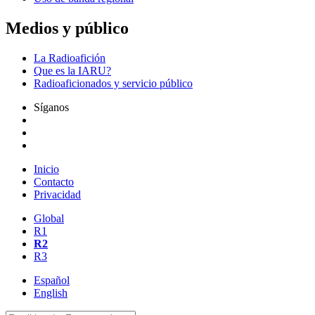
Medios y público
La Radioafición
Que es la
IARU
?
Radioaficionados y servicio público
Síganos
Inicio
Contacto
Privacidad
Global
R1
R2
R3
Español
English