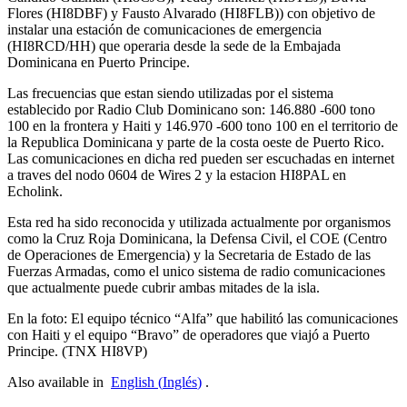
Flores (
HI8DBF
) y Fausto Alvarado (
HI8FLB
)) con objetivo de
instalar una estación de comunicaciones de emergencia
(
HI8RCD
/
HH
) que operaria desde la sede de la Embajada
Dominicana en Puerto Principe.
Las frecuencias que estan siendo utilizadas por el sistema
establecido por Radio Club Dominicano son: 146.880 ‑600 tono
100 en la frontera y Haiti y 146.970 ‑600 tono 100 en el territorio de
la Republica Dominicana y parte de la costa oeste de Puerto Rico.
Las comunicaciones en dicha red pueden ser escuchadas en internet
a traves del nodo 0604 de Wires 2 y la estacion
HI8PAL
en
Echolink.
Esta red ha sido reconocida y utilizada actualmente por organismos
como la Cruz Roja Dominicana, la Defensa Civil, el
COE
(Centro
de Operaciones de Emergencia) y la Secretaria de Estado de las
Fuerzas Armadas, como el unico sistema de radio comunicaciones
que actualmente puede cubrir ambas mitades de la isla.
En la foto: El equipo técnico “Alfa” que habilitó las comunicaciones
con Haiti y el equipo “Bravo” de operadores que viajó a Puerto
Principe. (
TNX
HI8VP
)
Also available in
English
(
Inglés
)
.