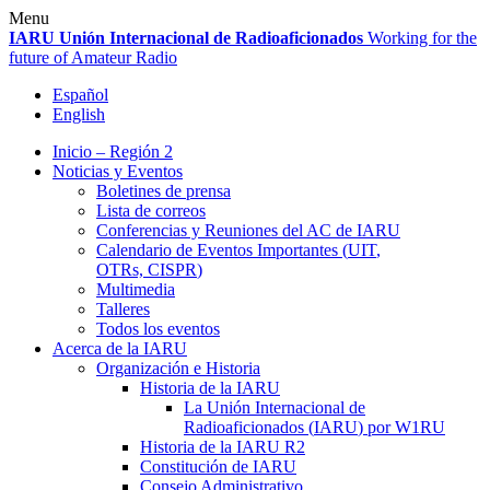
Skip
Menu
to
IARU
Unión Internacional de Radioaficionados
Working for the
content
future of Amateur Radio
Español
English
Inicio – Región 2
Noticias y Eventos
Boletines de prensa
Lista de correos
Conferencias y Reuniones del
AC
de
IARU
Calendario de Eventos Importantes (
UIT
,
OTRs,
CISPR
)
Multimedia
Talleres
Todos los eventos
Acerca de la
IARU
Organización e Historia
Historia de la
IARU
La Unión Internacional de
Radioaficionados (
IARU
) por
W1RU
Historia de la
IARU
R2
Constitución de
IARU
Consejo Administrativo