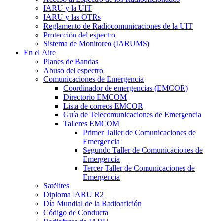
IARU
y la
UIT
IARU
y las OTRs
Reglamento de Radiocomunicaciones de la
UIT
Protección del espectro
Sistema de Monitoreo (
IARUMS
)
En el Aire
Planes de Bandas
Abuso del espectro
Comunicaciones de Emergencia
Coordinador de emergencias (
EMCOR
)
Directorio
EMCOM
Lista de correos
EMCOR
Guía de Telecomunicaciones de Emergencia
Talleres
EMCOM
Primer Taller de Comunicaciones de
Emergencia
Segundo Taller de Comunicaciones de
Emergencia
Tercer Taller de Comunicaciones de
Emergencia
Satélites
Diploma
IARU
R2
Día Mundial de la Radioafición
Código de Conducta