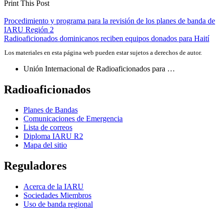
Print This Post
Navegación
Procedimiento y programa para la revisión de los planes de banda de
IARU
Región 2
de
Radioaficionados dominicanos reciben equipos donados para Haití
entradas
Los materiales en esta página web pueden estar sujetos a derechos de autor.
Unión Internacional de Radioaficionados para …
Radioaficionados
Planes de Bandas
Comunicaciones de Emergencia
Lista de correos
Diploma
IARU
R2
Mapa del sitio
Reguladores
Acerca de la
IARU
Sociedades Miembros
Uso de banda regional