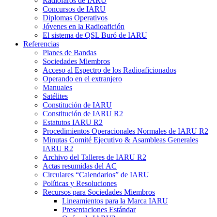
Radiofaros de
IARU
Concursos de
IARU
Diplomas Operativos
Jóvenes en la Radioafición
El sistema de
QSL
Buró de
IARU
Referencias
Planes de Bandas
Sociedades Miembros
Acceso al Espectro de los Radioaficionados
Operando en el extranjero
Manuales
Satélites
Constitución de
IARU
Constitución de
IARU
R2
Estatutos
IARU
R2
Procedimientos Operacionales Normales de
IARU
R2
Minutas Comité Ejecutivo
&
Asambleas Generales
IARU
R2
Archivo del Talleres de
IARU
R2
Actas resumidas del
AC
Circulares “Calendarios” de
IARU
Políticas y Resoluciones
Recursos para Sociedades Miembros
Lineamientos para la Marca
IARU
Presentaciones Estándar