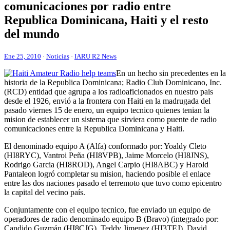
comunicaciones por radio entre
Republica Dominicana, Haiti y el resto
del mundo
Ene 25, 2010
·
Noticias
·
IARU R2 News
En un hecho sin precedentes en la
historia de la Republica Dominicana; Radio Club Dominicano, Inc.
(
RCD
) entidad que agrupa a los radioaficionados en nuestro pais
desde el 1926, envió a la frontera con Haiti en la madrugada del
pasado viernes 15 de enero, un equipo tecnico quienes tenian la
mision de establecer un sistema que sirviera como puente de radio
comunicaciones entre la Republica Dominicana y Haiti.
El denominado equipo A (Alfa) conformado por: Yoaldy Cleto
(
HI8RYC
), Vantroi Peña (
HI8VPB
), Jaime Morcelo (
HI8JNS
),
Rodrigo Garcia (
HI8ROD
), Angel Carpio (
HI8ABC
) y Harold
Pantaleon logró completar su mision, haciendo posible el enlace
entre las dos naciones pasado el terremoto que tuvo como epicentro
la capital del vecino país.
Conjuntamente con el equipo tecnico, fue enviado un equipo de
operadores de radio denominado equipo B (Bravo) (integrado por:
Candido Guzmán (
HI8CJG
), Teddy Jimenez (
HI3TEJ
), David