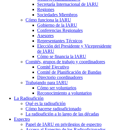
Secretaría Internacional de
IARU
Regiones
Sociedades Miembros
Cómo funciona la
IARU
Gobierno de la
IARU
Conferencias Regionales
Asesores
Representantes Técnicos
Elección del Presidente y Vicepresidente
de
IARU
Cómo se financia la
IARU
Comités, grupos de trabajo y coordinadores
Comité Ejecutivo
Comité de Planificación de Bandas
Directorio coordinadores
Trabajando para
IARU
Cómo ser voluntarios
Reconocimiento a voluntarios
La Radioafición
Qué es la radioafición
Cómo hacerse radioaficionado
La radioafición a lo largo de las décadas
Espectro
Papel de
IARU
en privilegios de espectro
Acceso al Espectro de los Radioaficionados