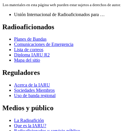
Los materiales en esta página web pueden estar sujetos a derechos de autor.
entradas
Unión Internacional de Radioaficionados para …
Radioaficionados
Planes de Bandas
Comunicaciones de Emergencia
Lista de correos
Diploma
IARU
R2
Mapa del sitio
Reguladores
Acerca de la
IARU
Sociedades Miembros
Uso de banda regional
Medios y público
La Radioafición
Que es la
IARU
?
Radioaficionados y servicio público