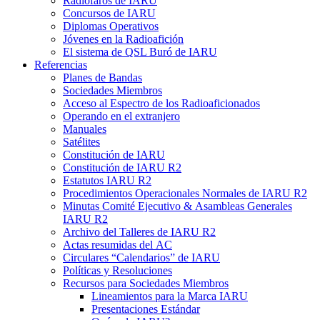
Radiofaros de
IARU
Concursos de
IARU
Diplomas Operativos
Jóvenes en la Radioafición
El sistema de
QSL
Buró de
IARU
Referencias
Planes de Bandas
Sociedades Miembros
Acceso al Espectro de los Radioaficionados
Operando en el extranjero
Manuales
Satélites
Constitución de
IARU
Constitución de
IARU
R2
Estatutos
IARU
R2
Procedimientos Operacionales Normales de
IARU
R2
Minutas Comité Ejecutivo
&
Asambleas Generales
IARU
R2
Archivo del Talleres de
IARU
R2
Actas resumidas del
AC
Circulares “Calendarios” de
IARU
Políticas y Resoluciones
Recursos para Sociedades Miembros
Lineamientos para la Marca
IARU
Presentaciones Estándar