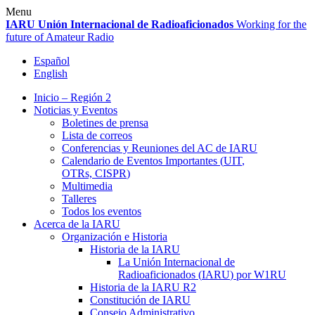
Skip
Menu
to
IARU
Unión Internacional de Radioaficionados
Working for the
content
future of Amateur Radio
Español
English
Inicio – Región 2
Noticias y Eventos
Boletines de prensa
Lista de correos
Conferencias y Reuniones del
AC
de
IARU
Calendario de Eventos Importantes (
UIT
,
OTRs,
CISPR
)
Multimedia
Talleres
Todos los eventos
Acerca de la
IARU
Organización e Historia
Historia de la
IARU
La Unión Internacional de
Radioaficionados (
IARU
) por
W1RU
Historia de la
IARU
R2
Constitución de
IARU
Consejo Administrativo