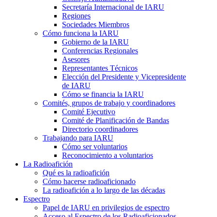
Secretaría Internacional de
IARU
Regiones
Sociedades Miembros
Cómo funciona la
IARU
Gobierno de la
IARU
Conferencias Regionales
Asesores
Representantes Técnicos
Elección del Presidente y Vicepresidente
de
IARU
Cómo se financia la
IARU
Comités, grupos de trabajo y coordinadores
Comité Ejecutivo
Comité de Planificación de Bandas
Directorio coordinadores
Trabajando para
IARU
Cómo ser voluntarios
Reconocimiento a voluntarios
La Radioafición
Qué es la radioafición
Cómo hacerse radioaficionado
La radioafición a lo largo de las décadas
Espectro
Papel de
IARU
en privilegios de espectro
Acceso al Espectro de los Radioaficionados