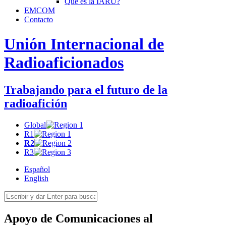
Qué es la
IARU
?
EMCOM
Contacto
Unión Internacional de
Radioaficionados
Trabajando para el futuro de la
radioafición
Global
R1
R2
R3
Español
English
Apoyo de Comunicaciones al