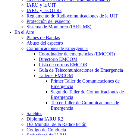
IARU
y la
UIT
IARU
y las OTRs
Reglamento de Radiocomunicaciones de la
UIT
Protección del espectro
Sistema de Monitoreo (
IARUMS
)
En el Aire
Planes de Bandas
Abuso del espectro
Comunicaciones de Emergencia
Coordinador de emergencias (
EMCOR
)
Directorio
EMCOM
Lista de correos
EMCOR
Guía de Telecomunicaciones de Emergencia
Talleres
EMCOM
Primer Taller de Comunicaciones de
Emergencia
Segundo Taller de Comunicaciones de
Emergencia
Tercer Taller de Comunicaciones de
Emergencia
Satélites
Diploma
IARU
R2
Día Mundial de la Radioafición
Código de Conducta