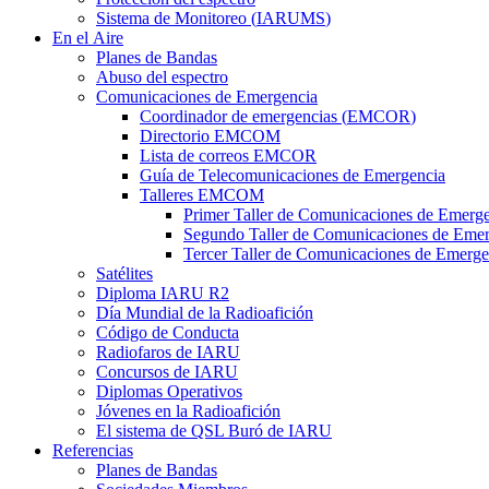
Sistema de Monitoreo (
IARUMS
)
En el Aire
Planes de Bandas
Abuso del espectro
Comunicaciones de Emergencia
Coordinador de emergencias (
EMCOR
)
Directorio
EMCOM
Lista de correos
EMCOR
Guía de Telecomunicaciones de Emergencia
Talleres
EMCOM
Primer Taller de Comunicaciones de Emerg
Segundo Taller de Comunicaciones de Emer
Tercer Taller de Comunicaciones de Emerge
Satélites
Diploma
IARU
R2
Día Mundial de la Radioafición
Código de Conducta
Radiofaros de
IARU
Concursos de
IARU
Diplomas Operativos
Jóvenes en la Radioafición
El sistema de
QSL
Buró de
IARU
Referencias
Planes de Bandas