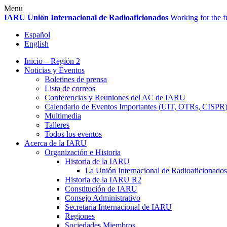
Skip
Menu
to
IARU
Unión Internacional de Radioaficionados
Working for the f
content
Español
English
Inicio – Región 2
Noticias y Eventos
Boletines de prensa
Lista de correos
Conferencias y Reuniones del
AC
de
IARU
Calendario de Eventos Importantes (
UIT
, OTRs,
CISPR
Multimedia
Talleres
Todos los eventos
Acerca de la
IARU
Organización e Historia
Historia de la
IARU
La Unión Internacional de Radioaficionados
Historia de la
IARU
R2
Constitución de
IARU
Consejo Administrativo
Secretaría Internacional de
IARU
Regiones
Sociedades Miembros