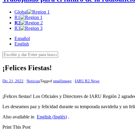
Global
R1
R2
R3
Español
English
¡Felices Fiestas!
Dic 21, 2022
·
Noticias
Tagged
smallimage
·
IARU R2 News
¡Felices fiestas! Los Oficiales y Directores de
IARU
Región 2 agradece
Les deseamos paz y felicidad durante su temporada navideña y un fe
Also available in
English
(
Inglés
)
.
Print This Post