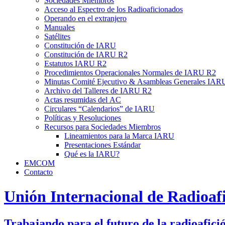
Sociedades Miembros
Acceso al Espectro de los Radioaficionados
Operando en el extranjero
Manuales
Satélites
Constitución de
IARU
Constitución de
IARU
R2
Estatutos
IARU
R2
Procedimientos Operacionales Normales de
IARU
R2
Minutas Comité Ejecutivo
&
Asambleas Generales
IAR
Archivo del Talleres de
IARU
R2
Actas resumidas del
AC
Circulares “Calendarios” de
IARU
Políticas y Resoluciones
Recursos para Sociedades Miembros
Lineamientos para la Marca
IARU
Presentaciones Estándar
Qué es la
IARU
?
EMCOM
Contacto
Unión Internacional de Radioaf
Trabajando para el futuro de la radioafici