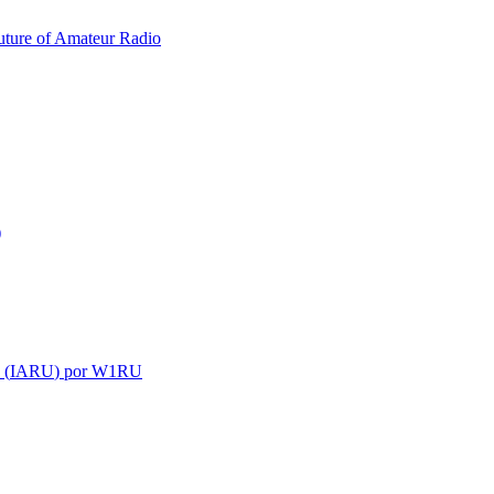
uture of Amateur Radio
)
 (
IARU
) por
W1RU