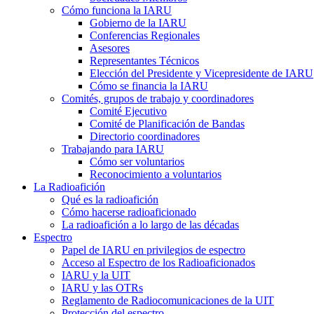
Cómo funciona la
IARU
Gobierno de la
IARU
Conferencias Regionales
Asesores
Representantes Técnicos
Elección del Presidente y Vicepresidente de
IARU
Cómo se financia la
IARU
Comités, grupos de trabajo y coordinadores
Comité Ejecutivo
Comité de Planificación de Bandas
Directorio coordinadores
Trabajando para
IARU
Cómo ser voluntarios
Reconocimiento a voluntarios
La Radioafición
Qué es la radioafición
Cómo hacerse radioaficionado
La radioafición a lo largo de las décadas
Espectro
Papel de
IARU
en privilegios de espectro
Acceso al Espectro de los Radioaficionados
IARU
y la
UIT
IARU
y las OTRs
Reglamento de Radiocomunicaciones de la
UIT
Protección del espectro