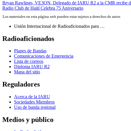
Navegación
Bryan Rawlings,
VE3QN
, Delegado de
IARU
R2
a la
CMR
recibe d
Radio Club de Haití Celebra 75 Aniversario
de
Los materiales en esta página web pueden estar sujetos a derechos de autor.
entradas
Unión Internacional de Radioaficionados para …
Radioaficionados
Planes de Bandas
Comunicaciones de Emergencia
Lista de correos
Diploma
IARU
R2
Mapa del sitio
Reguladores
Acerca de la
IARU
Sociedades Miembros
Uso de banda regional
Medios y público