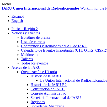
Skip
Menu
to
IARU
Unión Internacional de Radioaficionados
Working for the f
content
Español
English
Inicio – Región 2
Noticias y Eventos
Boletines de prensa
Lista de correos
Conferencias y Reuniones del
AC
de
IARU
Calendario de Eventos Importantes (
UIT
, OTRs,
CISPR
Multimedia
Talleres
Todos los eventos
Acerca de la
IARU
Organización e Historia
Historia de la
IARU
La Unión Internacional de Radioaficionados
Historia de la
IARU
R2
Constitución de
IARU
Consejo Administrativo
Secretaría Internacional de
IARU
Regiones
Sociedades Miembros