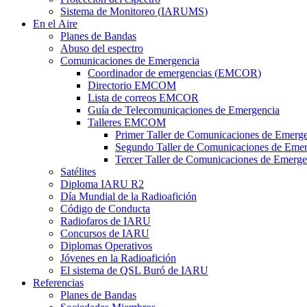
Sistema de Monitoreo (
IARUMS
)
En el Aire
Planes de Bandas
Abuso del espectro
Comunicaciones de Emergencia
Coordinador de emergencias (
EMCOR
)
Directorio
EMCOM
Lista de correos
EMCOR
Guía de Telecomunicaciones de Emergencia
Talleres
EMCOM
Primer Taller de Comunicaciones de Emerg
Segundo Taller de Comunicaciones de Emer
Tercer Taller de Comunicaciones de Emerge
Satélites
Diploma
IARU
R2
Día Mundial de la Radioafición
Código de Conducta
Radiofaros de
IARU
Concursos de
IARU
Diplomas Operativos
Jóvenes en la Radioafición
El sistema de
QSL
Buró de
IARU
Referencias
Planes de Bandas