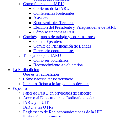
Cómo funciona la
IARU
Gobierno de la
IARU
Conferencias Regionales
Asesores
Representantes Técnicos
Elección del Presidente y Vicepresidente de
IARU
Cómo se financia la
IARU
Comités, grupos de trabajo y coordinadores
Comité Ejecutivo
Comité de Planificación de Bandas
Directorio coordinadores
Trabajando para
IARU
Cómo ser voluntarios
Reconocimiento a voluntarios
La Radioafición
Qué es la radioafición
Cómo hacerse radioaficionado
La radioafición a lo largo de las décadas
Espectro
Papel de
IARU
en privilegios de espectro
Acceso al Espectro de los Radioaficionados
IARU
y la
UIT
IARU
y las OTRs
Reglamento de Radiocomunicaciones de la
UIT
Protección del espectro