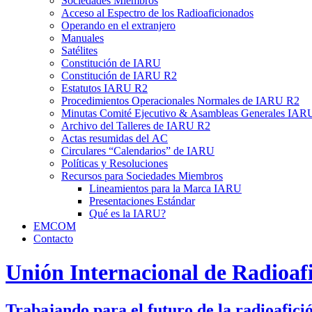
Sociedades Miembros
Acceso al Espectro de los Radioaficionados
Operando en el extranjero
Manuales
Satélites
Constitución de
IARU
Constitución de
IARU
R2
Estatutos
IARU
R2
Procedimientos Operacionales Normales de
IARU
R2
Minutas Comité Ejecutivo
&
Asambleas Generales
IAR
Archivo del Talleres de
IARU
R2
Actas resumidas del
AC
Circulares “Calendarios” de
IARU
Políticas y Resoluciones
Recursos para Sociedades Miembros
Lineamientos para la Marca
IARU
Presentaciones Estándar
Qué es la
IARU
?
EMCOM
Contacto
Unión Internacional de Radioaf
Trabajando para el futuro de la radioafici