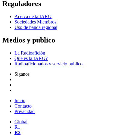
Reguladores
Acerca de la
IARU
Sociedades Miembros
Uso de banda regional
Medios y público
La Radioafición
Que es la
IARU
?
Radioaficionados y servicio público
Síganos
Inicio
Contacto
Privacidad
Global
R1
R2