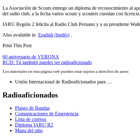
La Asociación de Scouts entrego un diploma de reconocimiento al apoy
del radio club, a la fecha varios scouts y scouters cuentan con licenci
IARU
Región 2 felicita al Radio Club Peruano y a su presidente Wal
Also available in
English
(
Inglés
)
.
Print This Post
Navegación
60 aniversario de
VERONA
RCD
: Tú también puedes ser radioaficionado
de
Los materiales en esta página web pueden estar sujetos a derechos de autor.
entradas
Unión Internacional de Radioaficionados para …
Radioaficionados
Planes de Bandas
Comunicaciones de Emergencia
Lista de correos
Diploma
IARU
R2
Mapa del sitio