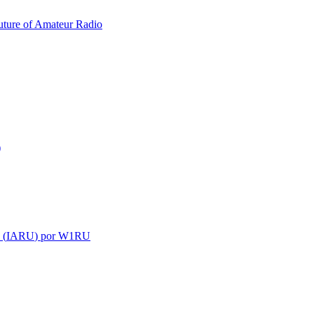
uture of Amateur Radio
)
 (
IARU
) por
W1RU